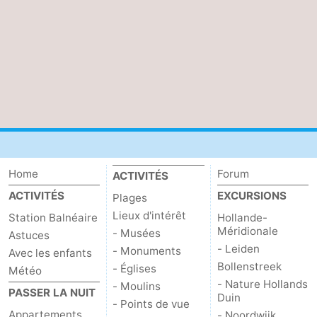
des
Boire
phoques
et
Événements
manger
Pratiques
Forum
Route
Home
Forum
ACTIVITÉS
-
ACTIVITÉS
EXCURSIONS
Plages
Stationnement
Courtier
Lieux d'intérêt
Station Balnéaire
Hollande-
Méridionale
- Musées
Astuces
Adresses
- Leiden
- Monuments
Avec les enfants
Bollenstreek
- Églises
Météo
Médicales
Région
- Nature Hollands
- Moulins
PASSER LA NUIT
Duin
- Points de vue
Hollande-
Appartements
- Noordwijk