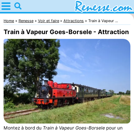
Home
Renesse
Home
Renesse
Voir et faire
Attractions
Train à Vapeur ...
Train à Vapeur Goes-Borsele - Attraction
Astuces
Avec
les
Passer
enfants
la
Appartements
nuit
-
Port
-
Greve
Zeeuwse
Campings
Montez à bord du
Train à Vapeur Goes-Borsele
pour un
Kust
Chambre