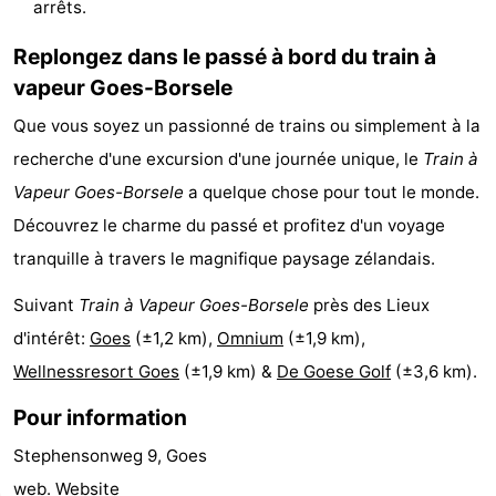
arrêts.
Hof
Last
Replongez dans le passé à bord du train à
van
minutes
Plages
vapeur Goes-Borsele
Que vous soyez un passionné de trains ou simplement à la
Haamstede
Voir
recherche d'une excursion d'une journée unique, le
Train à
et
Lieux
Vapeur Goes-Borsele
a quelque chose pour tout le monde.
Découvrez le charme du passé et profitez d'un voyage
faire
d'intérêt
-
tranquille à travers le magnifique paysage zélandais.
Musées
-
Suivant
Train à Vapeur Goes-Borsele
près des Lieux
Monuments
-
d'intérêt:
Goes
(±1,2 km),
Omnium
(±1,9 km),
Wellnessresort Goes
(±1,9 km) &
De Goese Golf
(±3,6 km).
Églises
-
Pour information
Moulins
-
Stephensonweg 9, Goes
Points
Attractions
web.
Website