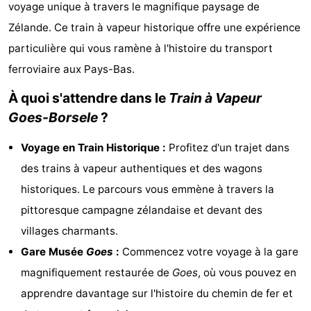
voyage unique à travers le magnifique paysage de
d'hôtes
Chaumières
Zélande. Ce train à vapeur historique offre une expérience
particulière qui vous ramène à l'histoire du transport
-
ferroviaire aux Pays-Bas.
Buitenheem
-
À quoi s'attendre dans le
Train à Vapeur
De
-
Goes-Borsele
?
Oase
Duinoord
-
Voyage en Train Historique :
Profitez d'un trajet dans
des trains à vapeur authentiques et des wagons
Ginsterveld
-
historiques. Le parcours vous emmène à travers la
Julianahoeve
-
pittoresque campagne zélandaise et devant des
villages charmants.
Livingstone
-
Gare Musée
Goes
:
Commencez votre voyage à la gare
Port
-
magnifiquement restaurée de
Goes
, où vous pouvez en
apprendre davantage sur l'histoire du chemin de fer et
Greve
Port
-