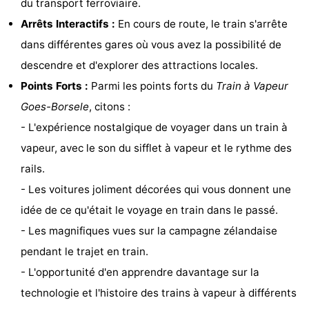
du transport ferroviaire.
Zélande
Resort
-
Arrêts Interactifs :
En cours de route, le train s'arrête
dans différentes gares où vous avez la possibilité de
Haamstede
Résidence
-
descendre et d'explorer des attractions locales.
't
Schouwen
-
Points Forts :
Parmi les points forts du
Train à Vapeur
Goes-Borsele
, citons :
Hof
Schouwse
-
- L'expérience nostalgique de voyager dans un train à
van
Valleien
Soeten
-
vapeur, avec le son du sifflet à vapeur et le rythme des
rails.
Haamstede
Haert
Wijde
-
- Les voitures joliment décorées qui vous donnent une
Blick
Zeeland
-
idée de ce qu'était le voyage en train dans le passé.
- Les magnifiques vues sur la campagne zélandaise
Village
Zeeuwse
-
pendant le trajet en train.
Kust
Zonnedorp
-
- L'opportunité d'en apprendre davantage sur la
technologie et l'histoire des trains à vapeur à différents
’t
Hôtels