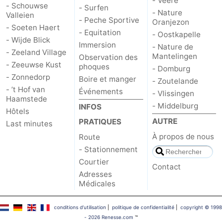
- Veere
- Schouwse
- Surfen
- Nature
Valleien
Schouwen-
- Peche Sportive
Oranjezon
- Soeten Haert
- Equitation
- Oostkapelle
- Wijde Blick
Duiveland
-
Immersion
- Nature de
- Zeeland Village
Mantelingen
Observation des
Brouwershaven
-
- Zeeuwse Kust
phoques
- Domburg
- Zonnedorp
Boire et manger
- Zoutelande
Bruinisse
-
- ’t Hof van
Événements
- Vlissingen
Haamstede
- Middelburg
INFOS
Zierikzee
-
Hôtels
AUTRE
PRATIQUES
Last minutes
Nature
-
À propos de nous
Route
- Stationnement
Oosterschelde
Burgh
-
Courtier
Contact
Adresses
Haamstede
Nature
Walcheren
Médicales
Kop
-
conditions d‘utilisation
|
politique de confidentialité
|
copyright © 1998
- 2026 Renesse.com
™
van
Veere
-