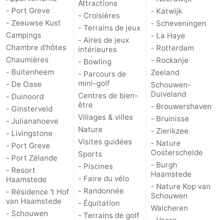
Attractions
- Port Greve
- Katwijk
- Croisières
Méridionale
-
- Zeeuwse Kust
- Scheveningen
- Terrains de jeux
Campings
- La Haye
Leiden
Bollenstreek
- Aires de jeux
Chambre d'hôtes
- Rotterdam
intérieures
Chaumières
- Rockanje
- Bowling
-
- Buitenheem
Zeeland
- Parcours de
mini-golf
Nature
-
- De Oase
Schouwen-
Duiveland
Centres de bien-
- Duinoord
être
Hollands
Noordwijk
-
- Brouwershaven
- Ginsterveld
Villages & villes
- Bruinisse
- Julianahoeve
Duin
Katwijk
-
Nature
- Zierikzee
- Livingstone
Visites guidées
- Nature
- Port Greve
Scheveningen
-
Oosterschelde
Sports
- Port Zélande
- Burgh
- Piscines
- Resort
La
-
Haamstede
- Faire du vélo
Haamstede
- Nature Kop van
- Randonnée
- Résidence 't Hof
Haye
Rotterdam
-
Schouwen
van Haamstede
- Équitation
Walcheren
- Schouwen
- Terrains de golf
Rockanje
Zeeland