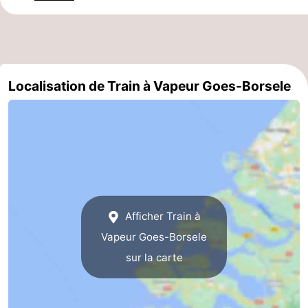
de
-
vue
Croisières
-
Terrains
-
Localisation de Train à Vapeur Goes-Borsele
de
Aires
-
jeux
de
Bowling
-
jeux
Parcours
Centres
intérieures
de
de
Villages
Afficher Train à
Vapeur Goes-Borsele
mini-
bien-
&
Nature
sur la carte
golf
être
villes
Visites
guidées
Sports