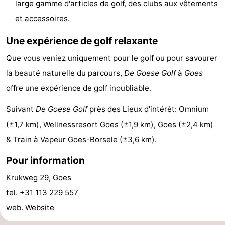
large gamme d'articles de golf, des clubs aux vêtements
Hof
Last
et accessoires.
van
minutes
Plages
Une expérience de golf relaxante
Que vous veniez uniquement pour le golf ou pour savourer
Haamstede
Voir
la beauté naturelle du parcours,
De Goese Golf
à
Goes
et
Lieux
offre une expérience de golf inoubliable.
faire
d'intérêt
-
Suivant
De Goese Golf
près des Lieux d'intérêt:
Omnium
(±1,7 km),
Wellnessresort Goes
(±1,9 km),
Goes
(±2,4 km)
Musées
-
&
Train à Vapeur Goes-Borsele
(±3,6 km).
Monuments
-
Pour information
Églises
-
Krukweg 29, Goes
tel. +31 113 229 557
Moulins
-
web.
Website
Points
Attractions