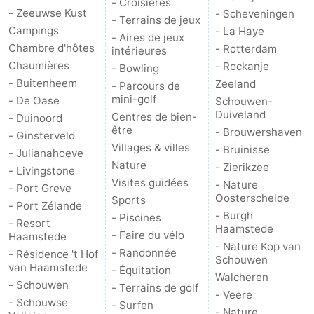
- Croisières
- Zeeuwse Kust
- Scheveningen
- Terrains de jeux
Méridionale
-
Campings
- La Haye
- Aires de jeux
Chambre d'hôtes
- Rotterdam
intérieures
Leiden
Bollenstreek
Chaumières
- Rockanje
- Bowling
- Buitenheem
Zeeland
- Parcours de
-
mini-golf
- De Oase
Schouwen-
Duiveland
Centres de bien-
- Duinoord
Nature
-
être
- Brouwershaven
- Ginsterveld
Villages & villes
- Bruinisse
Hollands
Noordwijk
-
- Julianahoeve
Nature
- Zierikzee
- Livingstone
Visites guidées
Duin
Katwijk
-
- Nature
- Port Greve
Oosterschelde
Sports
- Port Zélande
Scheveningen
-
- Burgh
- Piscines
- Resort
Haamstede
- Faire du vélo
Haamstede
La
-
- Nature Kop van
- Randonnée
- Résidence 't Hof
Schouwen
van Haamstede
- Équitation
Walcheren
Haye
Rotterdam
-
- Schouwen
- Terrains de golf
- Veere
- Schouwse
- Surfen
Rockanje
Zeeland
- Nature