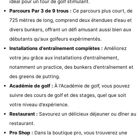
idéal pour un tour de golf stimulant.
Zélande
Resort
-
Parcours Par 3 de 9 trous :
Ce parcours plus court, de
725 mètres de long, comprend deux étendues d'eau et
Haamstede
Résidence
-
divers bunkers, offrant un défi amusant aussi bien aux
't
Schouwen
-
débutants qu'aux golfeurs expérimentés.
Installations d'entraînement complètes :
Améliorez
Hof
Schouwse
-
votre jeu grâce aux installations d'entraînement,
van
Valleien
Soeten
-
notamment un practice, des bunkers d'entraînement et
des greens de putting.
Haamstede
Haert
Wijde
-
Académie de golf :
À l'Académie de golf, vous pouvez
Blick
Zeeland
-
suivre des cours de golf et des stages, quel que soit
votre niveau d'expérience.
Village
Zeeuwse
-
Restaurant :
Savourez un délicieux déjeuner ou dîner au
Kust
Zonnedorp
-
restaurant.
Pro Shop :
Dans la boutique pro, vous trouverez une
’t
Hôtels