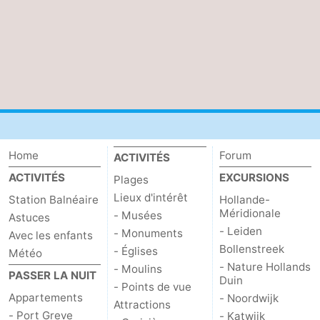
des
Boire
phoques
et
Événements
manger
Pratiques
Forum
Route
Home
Forum
ACTIVITÉS
ACTIVITÉS
EXCURSIONS
Plages
-
Lieux d'intérêt
Station Balnéaire
Hollande-
Méridionale
- Musées
Stationnement
Courtier
Astuces
- Leiden
- Monuments
Avec les enfants
Bollenstreek
Adresses
- Églises
Météo
- Nature Hollands
- Moulins
PASSER LA NUIT
Duin
Médicales
Région
- Points de vue
Appartements
- Noordwijk
Attractions
Hollande-
- Port Greve
- Katwijk