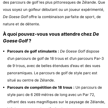
des parcours de golf les plus pittoresques de Zélande. Que
d'hôtes
Chaumières
vous soyez un golfeur débutant ou un joueur expérimenté,
De Goese Golf
offre la combinaison parfaite de sport, de
-
nature et de détente.
Buitenheem
-
À quoi pouvez-vous vous attendre chez
De
De
-
Goese Golf
?
Oase
Duinoord
-
Parcours de golf stimulants :
De Goese Golf
dispose
d'un parcours de golf de 18 trous et d'un parcours Par-3
Ginsterveld
-
de 9 trous, avec de belles étendues d'eau et des vues
Julianahoeve
-
panoramiques. Le parcours de golf de style parc est
situé au centre de Zélande.
Livingstone
-
Parcours de compétition de 18 trous :
Un parcours de
Port
-
style parc de 6 269 mètres de long avec un Par 72,
offrant des vues magnifiques sur le paysage de Zélande,
Greve
Port
-