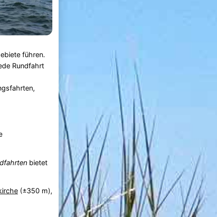
ebiete führen.
jede Rundfahrt
ngsfahrten,
e
ndfahrten
bietet
kirche
(±350 m),