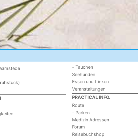
- Tauchen
 Haamstede
Seehunden
Essen und trinken
rühstück)
Veranstaltungen
PRACTICAL INFO.
N
Route
- Parken
keiten
Medizin Adressen
Forum
Reisebuchshop