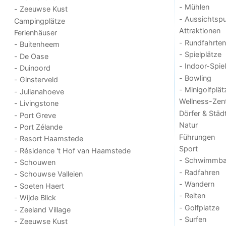
- Mühlen
- Zeeuwse Kust
- Aussichtsp
Campingplätze
Attraktionen
Ferienhäuser
- Rundfahrten
- Buitenheem
- Spielplätze
- De Oase
- Indoor-Spie
- Duinoord
- Bowling
- Ginsterveld
- Minigolfplät
- Julianahoeve
Wellness-Zen
- Livingstone
Dörfer & Städ
- Port Greve
Natur
- Port Zélande
Führungen
- Resort Haamstede
Sport
- Résidence 't Hof van Haamstede
- Schwimmba
- Schouwen
- Radfahren
- Schouwse Valleien
- Wandern
- Soeten Haert
- Reiten
- Wijde Blick
- Golfplatze
- Zeeland Village
- Surfen
- Zeeuwse Kust