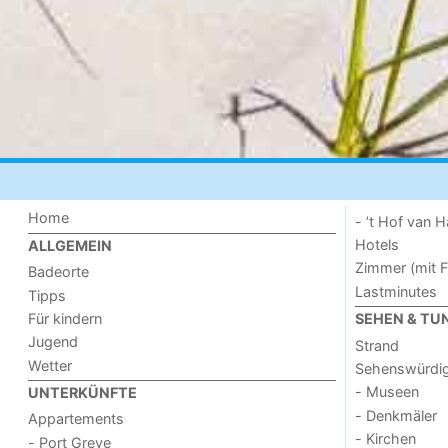
Home
- ’t Hof van
Hotels
ALLGEMEIN
Zimmer (mit F
Badeorte
Lastminutes
Tipps
Für kindern
SEHEN & TU
Jugend
Strand
Wetter
Sehenswürdig
- Museen
UNTERKÜNFTE
- Denkmäler
Appartements
- Kirchen
- Port Greve