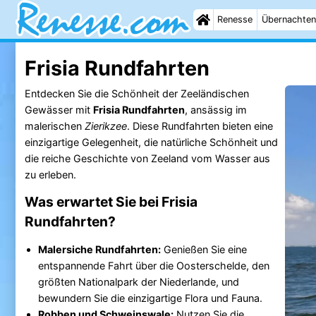
Renesse
Übernachten
Frisia Rundfahrten
Entdecken Sie die Schönheit der Zeeländischen
Gewässer mit
Frisia Rundfahrten
, ansässig im
malerischen
Zierikzee
. Diese Rundfahrten bieten eine
einzigartige Gelegenheit, die natürliche Schönheit und
die reiche Geschichte von Zeeland vom Wasser aus
zu erleben.
Was erwartet Sie bei Frisia
Rundfahrten?
Malersiche Rundfahrten:
Genießen Sie eine
entspannende Fahrt über die Oosterschelde, den
größten Nationalpark der Niederlande, und
bewundern Sie die einzigartige Flora und Fauna.
Robben und Schweinswale:
Nutzen Sie die