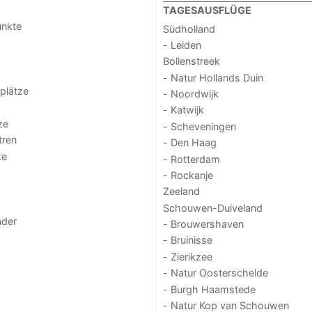
TAGESAUSFLÜGE
unkte
Südholland
- Leiden
Bollenstreek
- Natur Hollands Duin
lplätze
- Noordwijk
- Katwijk
ze
- Scheveningen
tren
- Den Haag
te
- Rotterdam
- Rockanje
Zeeland
Schouwen-Duiveland
der
- Brouwershaven
- Bruinisse
- Zierikzee
- Natur Oosterschelde
- Burgh Haamstede
- Natur Kop van Schouwen