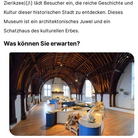
Zierikzee)[/i] lädt Besucher ein, die reiche Geschichte und
-
Kultur dieser historischen Stadt zu entdecken. Dieses
Buitenheem
-
Museum ist ein architektonisches Juwel und ein
Schatzhaus des kulturellen Erbes.
De
-
Was können Sie erwarten?
Oase
Duinoord
-
Ginsterveld
-
Julianahoeve
-
Livingstone
-
Port
-
Greve
Port
-
Zélande
Resort
-