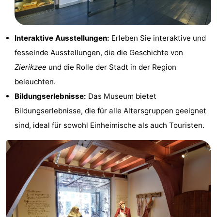
Rundfahrten
-
Spielplätze
-
Interaktive Ausstellungen:
Erleben Sie interaktive und
fesselnde Ausstellungen, die die Geschichte von
Indoor-
-
Zierikzee
und die Rolle der Stadt in der Region
Spielplätze
Bowling
-
beleuchten.
Bildungserlebnisse:
Das Museum bietet
Minigolfplätze
Wellness-
Bildungserlebnisse, die für alle Altersgruppen geeignet
Zentren
Dörfer
sind, ideal für sowohl Einheimische als auch Touristen.
&
Natur
Städte
Führungen
Sport
-