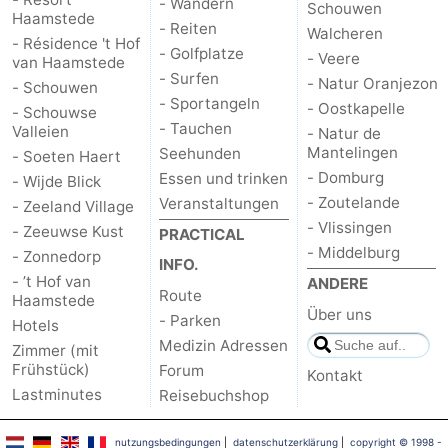
- Wandern
Schouwen
Haamstede
- Reiten
Walcheren
- Résidence 't Hof
- Golfplatze
- Veere
van Haamstede
- Surfen
- Natur Oranjezon
- Schouwen
- Sportangeln
- Oostkapelle
- Schouwse
- Tauchen
Valleien
- Natur de
Mantelingen
Seehunden
- Soeten Haert
- Domburg
Essen und trinken
- Wijde Blick
- Zoutelande
Veranstaltungen
- Zeeland Village
- Vlissingen
- Zeeuwse Kust
PRACTICAL
- Middelburg
- Zonnedorp
INFO.
- ’t Hof van
ANDERE
Route
Haamstede
Über uns
- Parken
Hotels
Medizin Adressen
Zimmer (mit
Frühstück)
Forum
Kontakt
Lastminutes
Reisebuchshop
nutzungsbedingungen
|
datenschutzerklärung
|
copyright © 1998 -