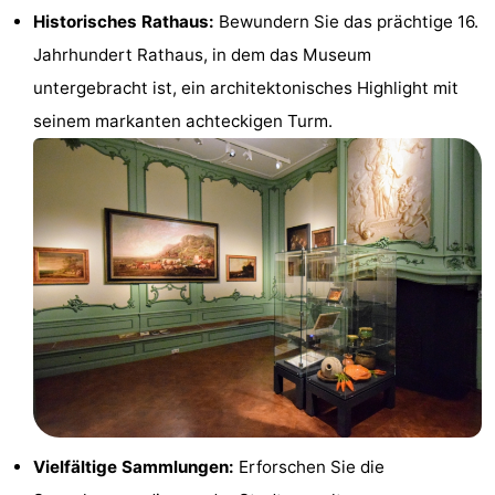
Historisches Rathaus:
Bewundern Sie das prächtige 16.
Haamstede
Résidence
-
Jahrhundert Rathaus, in dem das Museum
't
Schouwen
-
untergebracht ist, ein architektonisches Highlight mit
seinem markanten achteckigen Turm.
Hof
Schouwse
-
van
Valleien
Soeten
-
Haamstede
Haert
Wijde
-
Blick
Zeeland
-
Village
Zeeuwse
-
Kust
Zonnedorp
-
’t
Hotels
Vielfältige Sammlungen:
Erforschen Sie die
Hof
Zimmer