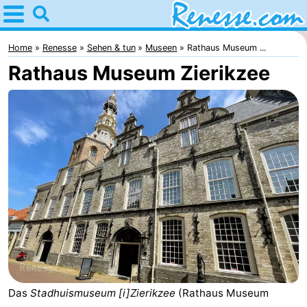
Home
Renesse
Home
Renesse
Sehen & tun
Museen
Rathaus Museum ...
Rathaus Museum Zierikzee
Tipps
Für
kindern
Übernachten
Appartements
-
Port
-
Greve
Zeeuwse
Campingplätze
Kust
Ferienhäuser
Das
Stadhuismuseum [i]Zierikzee
(Rathaus Museum