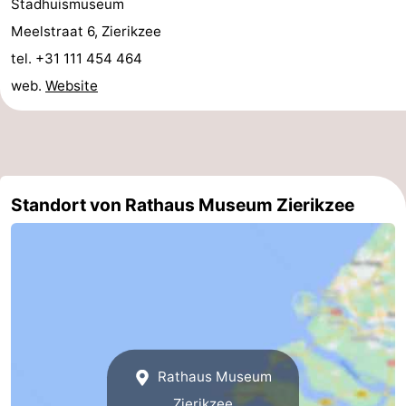
Stadhuismuseum
trinken
Praktisch
Meelstraat 6, Zierikzee
tel. +31 111 454 464
Forum
web.
Website
Route
-
Parken
Reisebuchshop
Standort von Rathaus Museum Zierikzee
Medizin
Adressen
Region
Südholland
-
Rathaus Museum
Leiden
Bollenstreek
Zierikzee