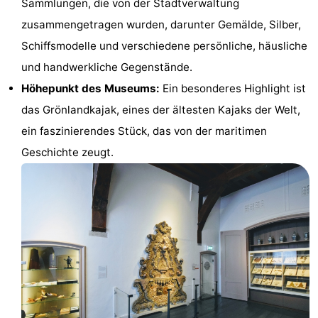
Sammlungen, die von der Stadtverwaltung
van
(mit
Lastminutes
zusammengetragen wurden, darunter Gemälde, Silber,
Schiffsmodelle und verschiedene persönliche, häusliche
Haamstede
Frühstück)
Strand
und handwerkliche Gegenstände.
Sehen
Höhepunkt des Museums:
Ein besonderes Highlight ist
das Grönlandkajak, eines der ältesten Kajaks der Welt,
&
-
ein faszinierendes Stück, das von der maritimen
tun
Museen
-
Geschichte zeugt.
Denkmäler
-
Kirchen
-
Mühlen
-
Aussichtspunkte
Attraktionen
-