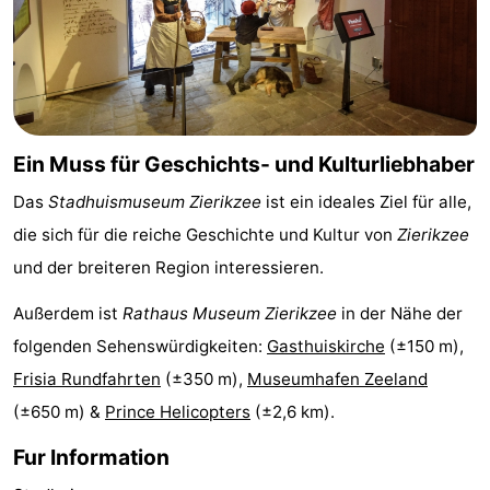
Schwimmbader
-
Radfahren
-
Wandern
-
Ein Muss für Geschichts- und Kulturliebhaber
Reiten
-
Das
Stadhuismuseum Zierikzee
ist ein ideales Ziel für alle,
Golfplatze
-
die sich für die reiche Geschichte und Kultur von
Zierikzee
und der breiteren Region interessieren.
Surfen
-
Außerdem ist
Rathaus Museum Zierikzee
in der Nähe der
Sportangeln
-
folgenden Sehenswürdigkeiten:
Gasthuiskirche
(±150 m),
Frisia Rundfahrten
(±350 m),
Museumhafen Zeeland
Tauchen
Seehunden
(±650 m) &
Prince Helicopters
(±2,6 km).
Essen
Fur Information
und
Veranstaltungen