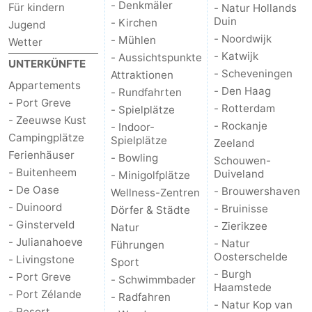
- Denkmäler
Für kindern
- Natur Hollands
Duin
- Kirchen
Jugend
Natur
-
- Noordwijk
- Mühlen
Wetter
- Katwijk
- Aussichtspunkte
de
Domburg
-
UNTERKÜNFTE
- Scheveningen
Attraktionen
Appartements
Mantelingen
Zoutelande
-
- Den Haag
- Rundfahrten
- Port Greve
- Rotterdam
- Spielplätze
- Zeeuwse Kust
Vlissingen
-
- Rockanje
- Indoor-
Campingplätze
Spielplätze
Zeeland
Middelburg
Wetter
Ferienhäuser
- Bowling
Schouwen-
- Buitenheem
Duiveland
- Minigolfplätze
Kontakt
- De Oase
- Brouwershaven
Wellness-Zentren
- Duinoord
- Bruinisse
Dörfer & Städte
- Ginsterveld
- Zierikzee
Natur
- Julianahoeve
- Natur
Führungen
Oosterschelde
- Livingstone
Sport
- Burgh
- Port Greve
- Schwimmbader
Haamstede
- Port Zélande
- Radfahren
- Natur Kop van
- Resort