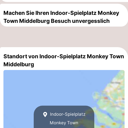
Haamstede
Résidence
-
Machen Sie Ihren Indoor-Spielplatz Monkey
Town Middelburg Besuch unvergesslich
't
Schouwen
-
Hof
Schouwse
-
van
Valleien
Soeten
-
Standort von Indoor-Spielplatz Monkey Town
Haamstede
Haert
Wijde
-
Middelburg
Blick
Zeeland
-
Village
Zeeuwse
-
Kust
Zonnedorp
-
’t
Hotels
Indoor-Spielplatz
Monkey Town
Hof
Zimmer