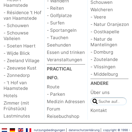
- Wandern
Schouwen
Haamstede
- Reiten
Walcheren
trinken
Praktisch
- Résidence 't Hof
- Golfplatze
- Veere
van Haamstede
- Surfen
Forum
- Natur Oranjezon
- Schouwen
- Sportangeln
- Oostkapelle
- Schouwse
Route
- Tauchen
Valleien
- Natur de
Mantelingen
Seehunden
- Soeten Haert
-
- Domburg
Essen und trinken
- Wijde Blick
- Zoutelande
Veranstaltungen
- Zeeland Village
Parken
Reisebuchshop
- Vlissingen
- Zeeuwse Kust
PRACTICAL
- Middelburg
- Zonnedorp
Medizin
INFO.
- ’t Hof van
ANDERE
Route
Haamstede
Adressen
Region
Über uns
- Parken
Hotels
Medizin Adressen
Zimmer (mit
Südholland
Frühstück)
Forum
Kontakt
Lastminutes
Reisebuchshop
-
Leiden
Bollenstreek
nutzungsbedingungen
|
datenschutzerklärung
|
copyright © 1998 -