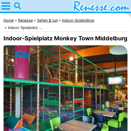
Home
Renesse
Home
Renesse
Sehen & tun
Indoor-Spielplätze
Indoor-Spielplatz ...
Tipps
Indoor-Spielplatz Monkey Town Middelburg
Für
kindern
Übernachten
Appartements
-
Port
-
Greve
Zeeuwse
Campingplätze
Kust
Ferienhäuser