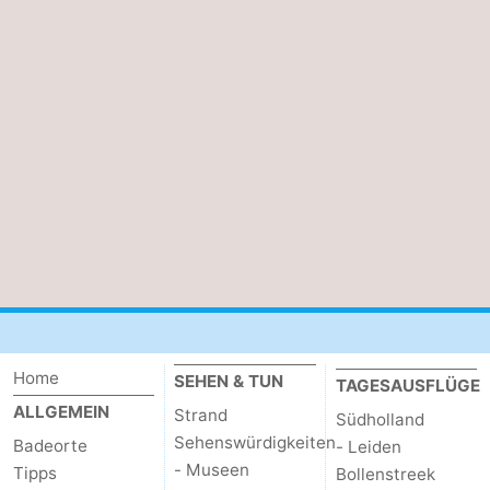
Rundfahrten
-
Spielplätze
-
Indoor-
-
Spielplätze
Bowling
-
Minigolfplätze
Wellness-
Zentren
Dörfer
&
Natur
Home
Städte
Führungen
SEHEN & TUN
TAGESAUSFLÜGE
ALLGEMEIN
Strand
Südholland
Sport
Sehenswürdigkeiten
Badeorte
- Leiden
- Museen
Tipps
Bollenstreek
-