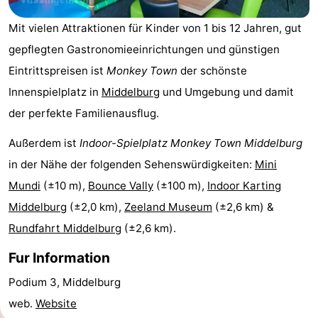
-
Mit vielen Attraktionen für Kinder von 1 bis 12 Jahren, gut
gepflegten Gastronomieeinrichtungen und günstigen
Buitenheem
-
Eintrittspreisen ist
Monkey Town
der schönste
De
-
Innenspielplatz in
Middelburg
und Umgebung und damit
der perfekte Familienausflug.
Oase
Duinoord
-
Außerdem ist
Indoor-Spielplatz Monkey Town Middelburg
Ginsterveld
-
in der Nähe der folgenden Sehenswürdigkeiten:
Mini
Julianahoeve
-
Mundi
(±10 m),
Bounce Vally
(±100 m),
Indoor Karting
Middelburg
(±2,0 km),
Zeeland Museum
(±2,6 km) &
Livingstone
-
Rundfahrt Middelburg
(±2,6 km).
Port
-
Fur Information
Greve
Port
-
Podium 3, Middelburg
web.
Website
Zélande
Resort
-