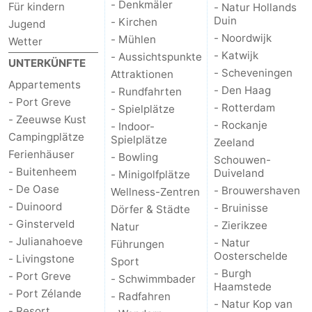
- Denkmäler
Für kindern
- Natur Hollands
Duin
- Kirchen
Schwimmbader
-
Jugend
- Noordwijk
- Mühlen
Wetter
Radfahren
-
- Katwijk
- Aussichtspunkte
UNTERKÜNFTE
- Scheveningen
Attraktionen
Appartements
Wandern
-
- Den Haag
- Rundfahrten
- Port Greve
- Rotterdam
- Spielplätze
Reiten
-
- Zeeuwse Kust
- Rockanje
- Indoor-
Campingplätze
Spielplätze
Zeeland
Golfplatze
-
Ferienhäuser
- Bowling
Schouwen-
- Buitenheem
Duiveland
- Minigolfplätze
Surfen
-
- De Oase
- Brouwershaven
Wellness-Zentren
- Duinoord
- Bruinisse
Dörfer & Städte
Sportangeln
-
- Ginsterveld
- Zierikzee
Natur
- Julianahoeve
Tauchen
Seehunden
- Natur
Führungen
Oosterschelde
- Livingstone
Sport
- Burgh
Essen
- Port Greve
- Schwimmbader
Haamstede
- Port Zélande
- Radfahren
- Natur Kop van
und
Veranstaltungen
- Resort