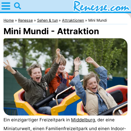
Home
Renesse
Home
Renesse
Sehen & tun
Attraktionen
Mini Mundi
Mini Mundi - Attraktion
Tipps
Für
kindern
Übernachten
Appartements
-
Port
-
Greve
Zeeuwse
Campingplätze
Ein einzigartiger Freizeitpark in
Middelburg
, der eine
Kust
Ferienhäuser
Miniaturwelt, einen Familienfreizeitpark und einen Indoor-