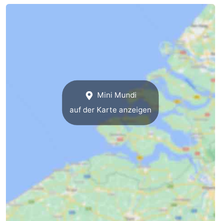
trinken
Praktisch
Forum
Route
-
Mini Mundi
Parken
Reisebuchshop
auf der Karte anzeigen
Medizin
Adressen
Region
Südholland
-
Leiden
Bollenstreek