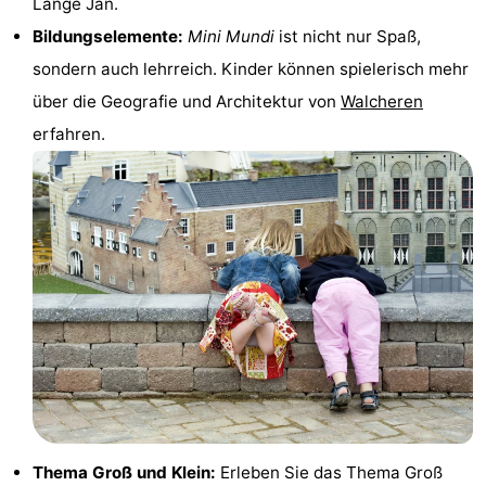
Lange Jan.
van
(mit
Lastminutes
Bildungselemente:
Mini Mundi
ist nicht nur Spaß,
sondern auch lehrreich. Kinder können spielerisch mehr
Haamstede
Frühstück)
Strand
über die Geografie und Architektur von
Walcheren
Sehen
erfahren.
&
-
tun
Museen
-
Denkmäler
-
Kirchen
-
Mühlen
-
Aussichtspunkte
Attraktionen
-
Thema Groß und Klein:
Erleben Sie das Thema Groß