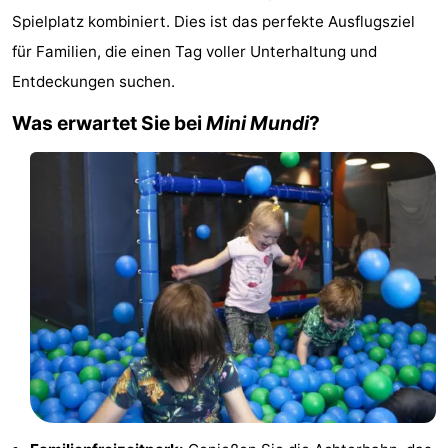
Spielplatz kombiniert. Dies ist das perfekte Ausflugsziel
-
für Familien, die einen Tag voller Unterhaltung und
Buitenheem
-
Entdeckungen suchen.
De
-
Was erwartet Sie bei
Mini Mundi
?
Oase
Duinoord
-
Ginsterveld
-
Julianahoeve
-
Livingstone
-
Port
-
Greve
Port
-
Zélande
Resort
-