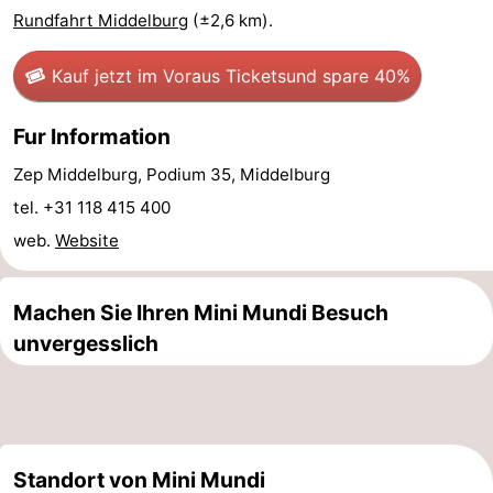
Rundfahrt Middelburg
(±2,6 km).
Schwimmbader
-
Kauf jetzt im Voraus Tickets
und spare 40%
Radfahren
-
Fur Information
Wandern
-
Zep Middelburg, Podium 35, Middelburg
Reiten
-
tel. +31 118 415 400
Golfplatze
-
web.
Website
Surfen
-
Machen Sie Ihren Mini Mundi Besuch
Sportangeln
-
unvergesslich
Tauchen
Seehunden
Essen
Standort von Mini Mundi
und
Veranstaltungen