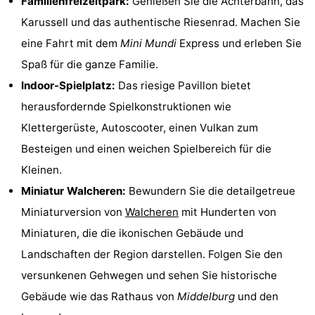
Familienfreizeitpark:
Genießen Sie die Achterbahn, das
Haamstede
Résidence
-
Karussell und das authentische Riesenrad. Machen Sie
eine Fahrt mit dem
Mini Mundi
Express und erleben Sie
't
Schouwen
-
Spaß für die ganze Familie.
Hof
Schouwse
-
Indoor-Spielplatz:
Das riesige Pavillon bietet
herausfordernde Spielkonstruktionen wie
van
Valleien
Soeten
-
Klettergerüste, Autoscooter, einen Vulkan zum
Haamstede
Haert
Wijde
-
Besteigen und einen weichen Spielbereich für die
Kleinen.
Blick
Zeeland
-
Miniatur Walcheren:
Bewundern Sie die detailgetreue
Village
Zeeuwse
-
Miniaturversion von
Walcheren
mit Hunderten von
Miniaturen, die die ikonischen Gebäude und
Kust
Zonnedorp
-
Landschaften der Region darstellen. Folgen Sie den
’t
Hotels
versunkenen Gehwegen und sehen Sie historische
Gebäude wie das Rathaus von
Middelburg
und den
Hof
Zimmer