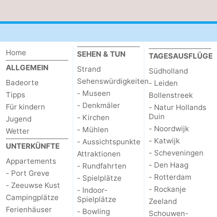
Brouwershaven
-
Bruinisse
-
Home
SEHEN & TUN
TAGESAUSFLÜGE
Zierikzee
-
ALLGEMEIN
Strand
Südholland
Sehenswürdigkeiten
Badeorte
- Leiden
Natur
-
- Museen
Tipps
Bollenstreek
- Denkmäler
Oosterschelde
Burgh
-
Für kindern
- Natur Hollands
Duin
- Kirchen
Jugend
Haamstede
Natur
Walcheren
- Noordwijk
- Mühlen
Wetter
- Katwijk
- Aussichtspunkte
UNTERKÜNFTE
Kop
-
- Scheveningen
Attraktionen
Appartements
- Den Haag
- Rundfahrten
van
Veere
-
- Port Greve
- Rotterdam
- Spielplätze
- Zeeuwse Kust
- Rockanje
- Indoor-
Schouwen
Natur
-
Campingplätze
Spielplätze
Zeeland
Ferienhäuser
- Bowling
Schouwen-
Oranjezon
Oostkapelle
-