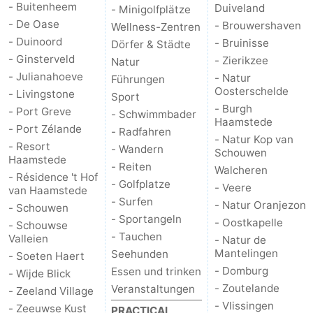
- Buitenheem
Duiveland
- Minigolfplätze
- De Oase
- Brouwershaven
Wellness-Zentren
Natur
-
- Duinoord
- Bruinisse
Dörfer & Städte
- Ginsterveld
de
Domburg
-
- Zierikzee
Natur
- Julianahoeve
- Natur
Führungen
Mantelingen
Zoutelande
-
Oosterschelde
- Livingstone
Sport
- Burgh
- Port Greve
- Schwimmbader
Haamstede
Vlissingen
-
- Port Zélande
- Radfahren
- Natur Kop van
- Resort
- Wandern
Schouwen
Middelburg
Wetter
Haamstede
- Reiten
Walcheren
- Résidence 't Hof
- Golfplatze
Kontakt
- Veere
van Haamstede
- Surfen
- Natur Oranjezon
- Schouwen
- Sportangeln
- Oostkapelle
- Schouwse
- Tauchen
Valleien
- Natur de
Mantelingen
Seehunden
- Soeten Haert
- Domburg
Essen und trinken
- Wijde Blick
- Zoutelande
Veranstaltungen
- Zeeland Village
- Vlissingen
- Zeeuwse Kust
PRACTICAL