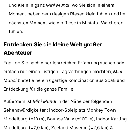
und Klein in ganz
Mini Mundi
, wo Sie sich in einem
Rundfahrten
-
Moment neben dem riesigen Riesen klein fühlen und im
Spielplätze
-
nächsten Moment wie ein Riese in Miniatur
Walcheren
fühlen.
Indoor-
-
Entdecken Sie die kleine Welt großer
Spielplätze
Bowling
-
Abenteuer
Minigolfplätze
Wellness-
Egal, ob Sie nach einer lehrreichen Erfahrung suchen oder
einfach nur einen lustigen Tag verbringen möchten,
Mini
Zentren
Dörfer
Mundi
bietet eine einzigartige Kombination aus Spaß und
&
Natur
Entdeckung für die ganze Familie.
Städte
Führungen
Außerdem ist
Mini Mundi
in der Nähe der folgenden
Sehenswürdigkeiten:
Indoor-Spielplatz Monkey Town
Sport
Middelburg
(±10 m),
Bounce Vally
(±100 m),
Indoor Karting
-
Middelburg
(±2,0 km),
Zeeland Museum
(±2,6 km) &