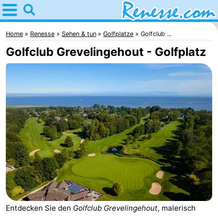
Home
Renesse
Home
Renesse
Sehen & tun
Golfplatze
Golfclub ...
Golfclub Grevelingehout - Golfplatz
Tipps
Für
kindern
Übernachten
Appartements
-
Port
-
Greve
Zeeuwse
Campingplätze
Entdecken Sie den
Golfclub Grevelingehout
, malerisch
Kust
Ferienhäuser