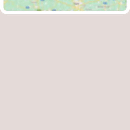
Schwimmbader
-
Radfahren
-
Wandern
-
Reiten
-
Golfplatze
-
Surfen
-
Sportangeln
-
Tauchen
Seehunden
Essen
und
Veranstaltungen