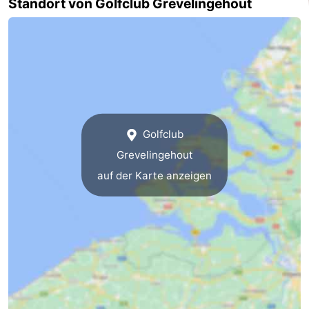
Standort von Golfclub Grevelingehout
Rundfahrten
-
Spielplätze
-
Indoor-
-
Spielplätze
Bowling
-
Golfclub
Minigolfplätze
Wellness-
Grevelingehout
auf der Karte anzeigen
Zentren
Dörfer
&
Natur
Städte
Führungen
Sport
-