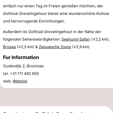
einfach nur einen Tag im Freien genießen möchten, der
van
(mit
Lastminutes
Golfclub Grevelingehout
bietet eine wunderschöne Kulisse
Haamstede
Frühstück)
Strand
und hervorragende Einrichtungen.
Sehen
Außerdem ist
Golfclub Grevelingehout
in der Nähe der
folgenden Sehenswürdigkeiten:
Seehund-Safari
(±2,2 km),
&
-
Brusea
(±2,5 km) &
Zeeuwsche Zoute
(±2,9 km).
tun
Museen
-
Fur Information
Denkmäler
-
Oudendijk 2, Bruinisse
tel. +31 111 482 650
Kirchen
-
web.
Website
Mühlen
-
Aussichtspunkte
Attraktionen
-