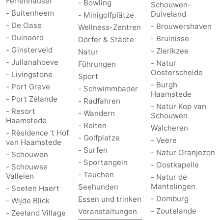
Ferienhäuser
- Bowling
Schouwen-
- Buitenheem
Duiveland
- Minigolfplätze
-
- De Oase
- Brouwershaven
Wellness-Zentren
- Duinoord
- Bruinisse
Dörfer & Städte
Natur
-
- Ginsterveld
- Zierikzee
Natur
Hollands
Noordwijk
-
- Julianahoeve
- Natur
Führungen
Oosterschelde
- Livingstone
Sport
Duin
Katwijk
-
- Burgh
- Port Greve
- Schwimmbader
Haamstede
- Port Zélande
- Radfahren
Scheveningen
-
- Natur Kop van
- Resort
- Wandern
Schouwen
Haamstede
- Reiten
Walcheren
Den
-
- Résidence 't Hof
- Golfplatze
- Veere
van Haamstede
- Surfen
Haag
Rotterdam
-
- Natur Oranjezon
- Schouwen
- Sportangeln
- Oostkapelle
- Schouwse
Rockanje
Zeeland
- Tauchen
Valleien
- Natur de
Mantelingen
Seehunden
- Soeten Haert
Schouwen-
- Domburg
Essen und trinken
- Wijde Blick
- Zoutelande
Veranstaltungen
- Zeeland Village
Duiveland
-