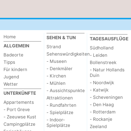
trinken
Praktisch
Forum
Route
Home
SEHEN & TUN
TAGESAUSFLÜGE
ALLGEMEIN
Strand
Südholland
-
Sehenswürdigkeiten
Badeorte
- Leiden
- Museen
Tipps
Bollenstreek
Parken
Reisebuchshop
- Denkmäler
Für kindern
- Natur Hollands
Duin
Medizin
- Kirchen
Jugend
- Noordwijk
- Mühlen
Wetter
Adressen
Region
- Katwijk
- Aussichtspunkte
UNTERKÜNFTE
- Scheveningen
Attraktionen
Südholland
Appartements
- Den Haag
- Rundfahrten
- Port Greve
- Rotterdam
- Spielplätze
-
- Zeeuwse Kust
- Rockanje
- Indoor-
Campingplätze
Spielplätze
Zeeland
Leiden
Bollenstreek