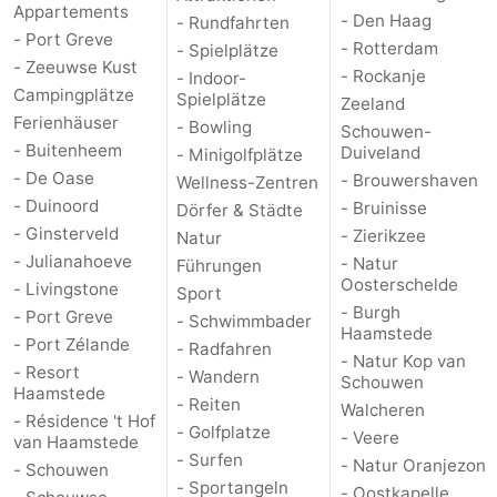
Appartements
- Den Haag
- Rundfahrten
- Port Greve
Brouwershaven
-
- Rotterdam
- Spielplätze
- Zeeuwse Kust
- Rockanje
- Indoor-
Bruinisse
-
Campingplätze
Spielplätze
Zeeland
Ferienhäuser
- Bowling
Schouwen-
Zierikzee
-
- Buitenheem
Duiveland
- Minigolfplätze
- De Oase
- Brouwershaven
Wellness-Zentren
Natur
-
- Duinoord
- Bruinisse
Dörfer & Städte
- Ginsterveld
- Zierikzee
Natur
Oosterschelde
Burgh
-
- Julianahoeve
- Natur
Führungen
Oosterschelde
- Livingstone
Haamstede
Natur
Walcheren
Sport
- Burgh
- Port Greve
- Schwimmbader
Haamstede
Kop
-
- Port Zélande
- Radfahren
- Natur Kop van
- Resort
- Wandern
Schouwen
van
Veere
-
Haamstede
- Reiten
Walcheren
- Résidence 't Hof
- Golfplatze
- Veere
Schouwen
Natur
-
van Haamstede
- Surfen
- Natur Oranjezon
- Schouwen
- Sportangeln
Oranjezon
Oostkapelle
-
- Oostkapelle