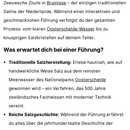
Zeeuwsche Zoute
in
Bruinisse
– der einzigen traditionellen
-
Saline der Niederlande. Während einer interaktiven und
Buitenheem
-
geschmackvollen Führung verfolgst du den gesamten
Prozess: vom klaren
Oosterschelde-Wasser
bis zu
De
-
knusprigen Salzkristallen auf deinem Teller.
Oase
Duinoord
-
Was erwartet dich bei einer Führung?
Ginsterveld
-
Traditionelle Salzherstellung:
Erlebe hautnah, wie auf
handwerkliche Weise Salz aus dem reinsten
Julianahoeve
-
Meerwasser des Nationalparks
Oosterschelde
Livingstone
-
gewonnen wird – ein Verfahren, das 500 Jahre
zeeländisches Fachwissen mit moderner Technik
Port
-
vereint.
Greve
Port
-
Reiche Salzgeschichte:
Während der Führung erfährst
du alles über die jahrhundertealte Geschichte der
Zélande
Resort
-