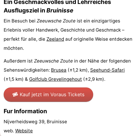
Ein Geschmackvolles und Lehrreiches
Rundfahrten
-
Ausflugsziel in
Bruinisse
Ein Besuch bei
Zeeuwsche Zoute
ist ein einzigartiges
Spielplätze
-
Erlebnis voller Handwerk, Geschichte und Geschmack –
Indoor-
-
perfekt für alle, die
Zeeland
auf originelle Weise entdecken
möchten.
Spielplätze
Bowling
-
Außerdem ist
Zeeuwsche Zoute
in der Nähe der folgenden
Minigolfplätze
Wellness-
Sehenswürdigkeiten:
Brusea
(±1,2 km),
Seehund-Safari
Zentren
Dörfer
(±1,5 km) &
Golfclub Grevelingehout
(±2,9 km).
&
Natur
Kauf jetzt im Voraus Tickets
Städte
Führungen
Fur Information
Sport
Nijverheidsweg 39, Bruinisse
web.
Website
-