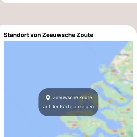
Schwimmbader
-
Radfahren
-
Standort von Zeeuwsche Zoute
Wandern
-
Reiten
-
Golfplatze
-
Surfen
-
Sportangeln
-
Zeeuwsche Zoute
Tauchen
Seehunden
auf der Karte anzeigen
Essen
und
Veranstaltungen