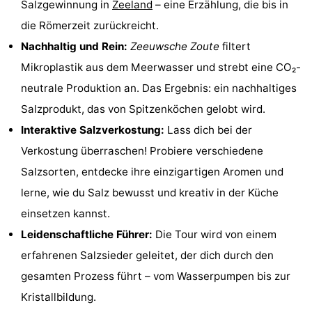
Salzgewinnung in
Zeeland
– eine Erzählung, die bis in
Haamstede
Résidence
-
die Römerzeit zurückreicht.
Nachhaltig und Rein:
Zeeuwsche Zoute
filtert
't
Schouwen
-
Mikroplastik aus dem Meerwasser und strebt eine CO₂-
Hof
Schouwse
-
neutrale Produktion an. Das Ergebnis: ein nachhaltiges
Salzprodukt, das von Spitzenköchen gelobt wird.
van
Valleien
Soeten
-
Interaktive Salzverkostung:
Lass dich bei der
Haamstede
Haert
Wijde
-
Verkostung überraschen! Probiere verschiedene
Salzsorten, entdecke ihre einzigartigen Aromen und
Blick
Zeeland
-
lerne, wie du Salz bewusst und kreativ in der Küche
Village
Zeeuwse
-
einsetzen kannst.
Leidenschaftliche Führer:
Die Tour wird von einem
Kust
Zonnedorp
-
erfahrenen Salzsieder geleitet, der dich durch den
’t
Hotels
gesamten Prozess führt – vom Wasserpumpen bis zur
Kristallbildung.
Hof
Zimmer