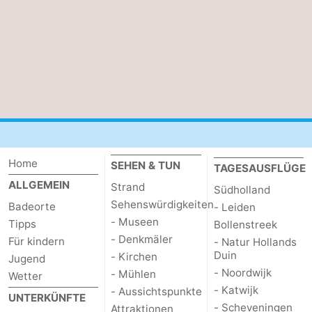
-
Natur
-
Hollands
Noordwijk
-
Duin
Katwijk
-
Scheveningen
-
Home
SEHEN & TUN
TAGESAUSFLÜGE
Den
-
ALLGEMEIN
Strand
Südholland
Sehenswürdigkeiten
Badeorte
- Leiden
Haag
Rotterdam
-
- Museen
Tipps
Bollenstreek
- Denkmäler
Für kindern
- Natur Hollands
Rockanje
Zeeland
Duin
- Kirchen
Jugend
- Noordwijk
- Mühlen
Schouwen-
Wetter
- Katwijk
- Aussichtspunkte
UNTERKÜNFTE
Duiveland
-
- Scheveningen
Attraktionen