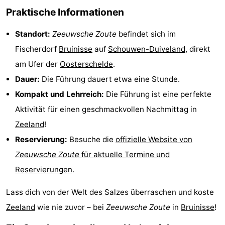
Praktische Informationen
van
(mit
Lastminutes
Standort:
Zeeuwsche Zoute
befindet sich im
Haamstede
Frühstück)
Strand
Fischerdorf
Bruinisse
auf
Schouwen-Duiveland
, direkt
Sehen
am Ufer der
Oosterschelde
.
Dauer:
Die Führung dauert etwa eine Stunde.
&
-
Kompakt und Lehrreich:
Die Führung ist eine perfekte
tun
Museen
-
Aktivität für einen geschmackvollen Nachmittag in
Zeeland
!
Denkmäler
-
Reservierung:
Besuche die
offizielle Website von
Kirchen
-
Zeeuwsche Zoute
für aktuelle Termine und
Reservierungen
.
Mühlen
-
Lass dich von der Welt des Salzes überraschen und koste
Aussichtspunkte
Attraktionen
Zeeland
wie nie zuvor – bei
Zeeuwsche Zoute
in
Bruinisse
!
-