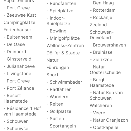
Appartements
- Den Haag
- Rundfahrten
- Port Greve
- Rotterdam
- Spielplätze
- Zeeuwse Kust
- Rockanje
- Indoor-
Campingplätze
Spielplätze
Zeeland
Ferienhäuser
- Bowling
Schouwen-
- Buitenheem
Duiveland
- Minigolfplätze
- De Oase
- Brouwershaven
Wellness-Zentren
- Duinoord
- Bruinisse
Dörfer & Städte
- Ginsterveld
- Zierikzee
Natur
- Julianahoeve
- Natur
Führungen
Oosterschelde
- Livingstone
Sport
- Burgh
- Port Greve
- Schwimmbader
Haamstede
- Port Zélande
- Radfahren
- Natur Kop van
- Resort
- Wandern
Schouwen
Haamstede
- Reiten
Walcheren
- Résidence 't Hof
- Golfplatze
- Veere
van Haamstede
- Surfen
- Natur Oranjezon
- Schouwen
- Sportangeln
- Oostkapelle
- Schouwse