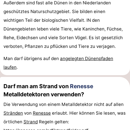
Außerdem sind fast alle Dünen in den Niederlanden
trinken
Praktisch
geschütztes Naturschutzgebiet. Sie bilden einen
wichtigen Teil der biologischen Vielfalt. IN den
Forum
Dünengebieten leben viele Tiere, wie Kaninchen, Füchse,
Route
Rehe, Eidechsen und viele Sorten Vögel. Es ist gesetzlich
verboten, Pflanzen zu pflücken und Tiere zu verjagen.
-
Man darf übrigens auf den
angelegten Dünenpfaden
Parken
Reisebuchshop
laufen
.
Medizin
Darf man am Strand von
Renesse
Adressen
Region
Metalldetektoren verwenden?
Südholland
Die Verwendung von einem Metalldetektor nicht auf allen
Stränden
von
Renesse
erlaubt. Hier können Sie lesen, was
-
örtlichen
Strand
Regeln gelten:
Leiden
Bollenstreek