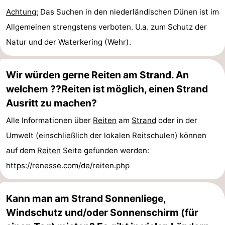
Achtung:
Das Suchen in den niederländischen Dünen ist im
Natur
-
Allgemeinen strengstens verboten. U.a. zum Schutz der
Natur und der Waterkering (Wehr).
de
Domburg
-
Mantelingen
Zoutelande
-
Wir würden gerne Reiten am Strand. An
welchem ??Reiten ist möglich, einen Strand
Vlissingen
-
Ausritt zu machen?
Middelburg
Wetter
Alle Informationen über
Reiten
am
Strand
oder in der
Kontakt
Umwelt (einschließlich der lokalen Reitschulen) können
auf dem
Reiten
Seite gefunden werden:
https://renesse.com/de/reiten.php
Kann man am Strand Sonnenliege,
Windschutz und/oder Sonnenschirm (für