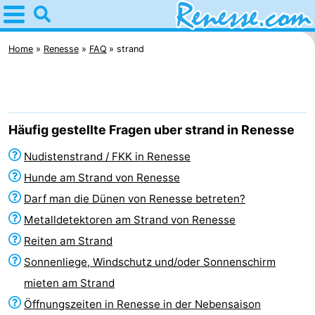
Home
Renesse
Home
Renesse
FAQ
strand
Tipps
Für
Häufig gestellte Fragen uber strand in Renesse
kindern
Übernachten
Nudistenstrand / FKK in Renesse
Appartements
Hunde am Strand von Renesse
Darf man die Dünen von Renesse betreten?
-
Metalldetektoren am Strand von Renesse
Port
-
Reiten am Strand
Sonnenliege, Windschutz und/oder Sonnenschirm
Greve
Zeeuwse
Campingplätze
mieten am Strand
Kust
Ferienhäuser
Öffnungszeiten in Renesse in der Nebensaison