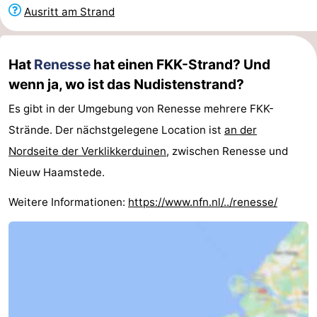
Ausritt am Strand
Haamstede
Résidence
-
't
Schouwen
-
Hat
Renesse
hat einen FKK-Strand? Und
Hof
Schouwse
-
wenn ja, wo ist das Nudistenstrand?
Es gibt in der Umgebung von Renesse mehrere FKK-
van
Valleien
Soeten
-
Strände. Der nächstgelegene Location ist
an der
Haamstede
Haert
Wijde
-
Nordseite der Verklikkerduinen
, zwischen Renesse und
Nieuw Haamstede.
Blick
Zeeland
-
Weitere Informationen:
https://www.nfn.nl/../renesse/
Village
Zeeuwse
-
Kust
Zonnedorp
-
’t
Hotels
Hof
Zimmer