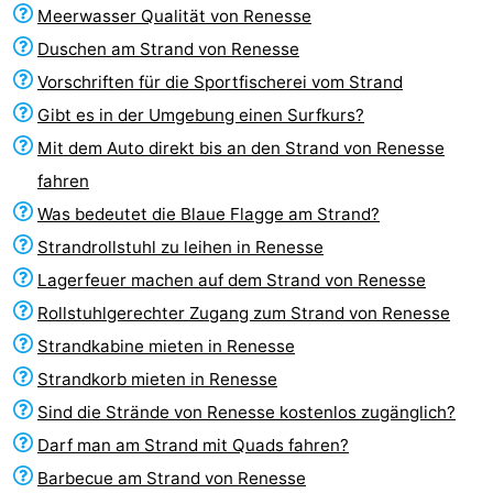
Meerwasser Qualität von Renesse
-
Duschen am Strand von Renesse
Buitenheem
-
Vorschriften für die Sportfischerei vom Strand
Gibt es in der Umgebung einen Surfkurs?
De
-
Mit dem Auto direkt bis an den Strand von Renesse
Oase
Duinoord
-
fahren
Was bedeutet die Blaue Flagge am Strand?
Ginsterveld
-
Strandrollstuhl zu leihen in Renesse
Julianahoeve
-
Lagerfeuer machen auf dem Strand von Renesse
Rollstuhlgerechter Zugang zum Strand von Renesse
Livingstone
-
Strandkabine mieten in Renesse
Port
-
Strandkorb mieten in Renesse
Sind die Strände von Renesse kostenlos zugänglich?
Greve
Port
-
Darf man am Strand mit Quads fahren?
Zélande
Resort
-
Barbecue am Strand von Renesse