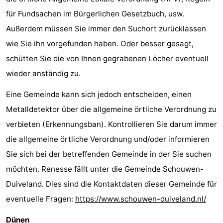
für Fundsachen im Bürgerlichen Gesetzbuch, usw.
Brouwershaven
-
Außerdem müssen Sie immer den Suchort zurücklassen
Bruinisse
-
wie Sie ihn vorgefunden haben. Oder besser gesagt,
schütten Sie die von Ihnen gegrabenen Löcher eventuell
Zierikzee
-
wieder anständig zu.
Natur
-
Eine Gemeinde kann sich jedoch entscheiden, einen
Oosterschelde
Burgh
-
Metalldetektor über die allgemeine örtliche Verordnung zu
verbieten (Erkennungsban). Kontrollieren Sie darum immer
Haamstede
Natur
Walcheren
die allgemeine örtliche Verordnung und/oder informieren
Kop
-
Sie sich bei der betreffenden Gemeinde in der Sie suchen
möchten. Renesse fällt unter die Gemeinde Schouwen-
van
Veere
-
Duiveland. Dies sind die Kontaktdaten dieser Gemeinde für
Schouwen
Natur
-
eventuelle Fragen:
https://www.schouwen-duiveland.nl/
Dünen
Oranjezon
Oostkapelle
-