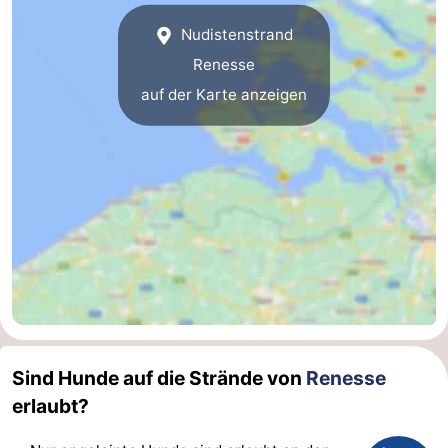
van
(mit
Lastminutes
Nudistenstrand
Renesse
Haamstede
Frühstück)
Strand
auf der Karte anzeigen
Sehen
&
-
tun
Museen
-
Denkmäler
-
Kirchen
-
Mühlen
-
Sind Hunde auf die Strände von
Renesse
Aussichtspunkte
Attraktionen
erlaubt?
-