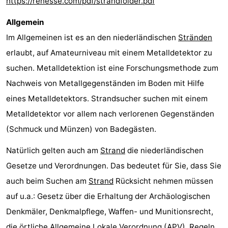
https://renesse.com/pdf/strandfolder.pdf
-
Allgemein
Im Allgemeinen ist es an den niederländischen
Stränden
Natur
-
erlaubt, auf Amateurniveau mit einem Metalldetektor zu
Hollands
Noordwijk
-
suchen. Metalldetektion ist eine Forschungsmethode zum
Nachweis von Metallgegenständen im Boden mit Hilfe
Duin
Katwijk
-
eines Metalldetektors. Strandsucher suchen mit einem
Scheveningen
-
Metalldetektor vor allem nach verlorenen Gegenständen
(Schmuck und Münzen) von Badegästen.
Den
-
Natürlich gelten auch am
Strand
die niederländischen
Haag
Rotterdam
-
Gesetze und Verordnungen. Das bedeutet für Sie, dass Sie
Rockanje
Zeeland
auch beim Suchen am
Strand
Rücksicht nehmen müssen
auf u.a.: Gesetz über die Erhaltung der Archäologischen
Schouwen-
Denkmäler, Denkmalpflege, Waffen- und Munitionsrecht,
Duiveland
-
die örtliche Allgemeine Lokale Verordnung (APV), Regeln