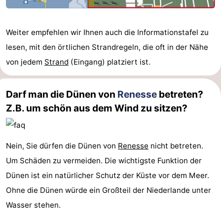
Schwimmbader
-
Weiter empfehlen wir Ihnen auch die Informationstafel zu
Radfahren
-
lesen, mit den örtlichen Strandregeln, die oft in der Nähe
Wandern
-
von jedem
Strand
(Eingang) platziert ist.
Reiten
-
Darf man die Dünen von
Renesse
betreten?
Golfplatze
-
Z.B. um schön aus dem Wind zu sitzen?
Surfen
-
Nein, Sie dürfen die Dünen von
Renesse
nicht betreten.
Sportangeln
-
Um Schäden zu vermeiden. Die wichtigste Funktion der
Tauchen
Seehunden
Dünen ist ein natürlicher Schutz der Küste vor dem Meer.
Ohne die Dünen würde ein Großteil der Niederlande unter
Essen
Wasser stehen.
und
Veranstaltungen