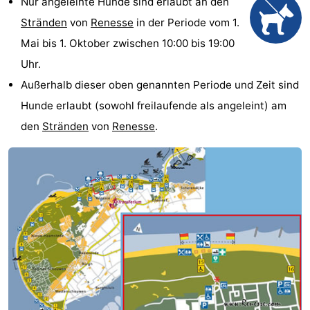
Nur angeleinte Hunde sind erlaubt an den
Rundfahrten
-
Stränden
von
Renesse
in der Periode vom 1.
Mai bis 1. Oktober zwischen 10:00 bis 19:00
Spielplätze
-
Uhr.
Indoor-
-
Außerhalb dieser oben genannten Periode und Zeit sind
Hunde erlaubt (sowohl freilaufende als angeleint) am
Spielplätze
Bowling
-
den
Stränden
von
Renesse
.
Minigolfplätze
Wellness-
Zentren
Dörfer
&
Natur
Städte
Führungen
Sport
-