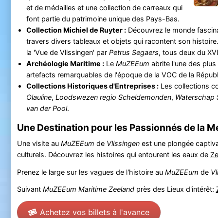
et de médailles et une collection de carreaux qui
font partie du patrimoine unique des Pays-Bas.
Collection Michiel de Ruyter :
Découvrez le monde fascina
travers divers tableaux et objets qui racontent son histoi
la 'Vue de Vlissingen' par
Petrus Segaers
, tous deux du XVI
Archéologie Maritime :
Le
MuZEEum
abrite l'une des plu
artefacts remarquables de l'époque de la VOC de la Républ
Collections Historiques d'Entreprises :
Les collections c
Olauline
,
Loodswezen regio Scheldemonden
,
Waterschap 
van der Pool
.
Une Destination pour les Passionnés de la Me
Une visite au
MuZEEum
de
Vlissingen
est une plongée captiva
culturels. Découvrez les histoires qui entourent les eaux de
Ze
Prenez le large sur les vagues de l'histoire au
MuZEEum
de
Vl
Suivant
MuZEEum Maritime Zeeland
près des Lieux d'intérêt:
Achetez vos billets à l'avance