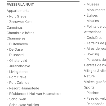
- Musées
PASSER LA NUIT
- Monuments
Appartements
- Églises
- Port Greve
- Moulins
- Zeeuwse Kust
- Points de v
Campings
Attractions
Chambre d'hôtes
- Croisières
Chaumières
- Terrains de 
- Buitenheem
- Aires de jeu
- De Oase
- Bowling
- Duinoord
- Parcours de
- Ginsterveld
Centres de bi
- Julianahoeve
Villages & vill
- Livingstone
Nature
- Port Greve
Visites guidé
- Port Zélande
Sports
- Resort Haamstede
- Piscines
- Résidence 't Hof van Haamstede
- Faire du vél
- Schouwen
- Randonnée
- Schouwse Valleien