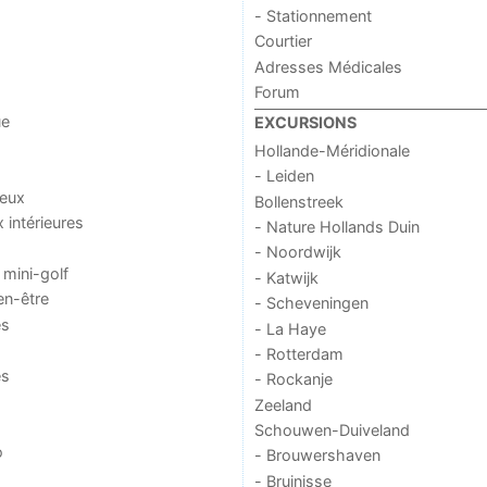
- Stationnement
Courtier
Adresses Médicales
Forum
ue
EXCURSIONS
Hollande-Méridionale
- Leiden
jeux
Bollenstreek
x intérieures
- Nature Hollands Duin
- Noordwijk
 mini-golf
- Katwijk
en-être
- Scheveningen
es
- La Haye
- Rotterdam
es
- Rockanje
Zeeland
Schouwen-Duiveland
o
- Brouwershaven
- Bruinisse