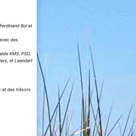
Ferdinand Bol
et
 avec des
elde KMS
,
PSD
,
ders
, et
Leendert
 et des trésors