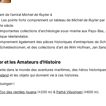
nt de l'amiral
Michiel de Ruyter
à
re. Les points forts comprennent un tableau de
Michiel de Ruyter
par
Ie siècle.
s importantes collections d'archéologie sous-marine aux Pays-Bas,
ique néerlandaise.
omprennent également des pièces historiques d'entreprises de
Sch
Scheldestromen
, et des collections d'art de
Wim Hofman
,
Jan San
r et les Amateurs d'Histoire
nte dans le monde des aventures maritimes, des héros historiques
eland
et les objets qui donnent vie à ces histoires.
issingen
!
Zoo des reptiles Iguana
(±200 m) &
Pathé Vlissingen
(±600 m).