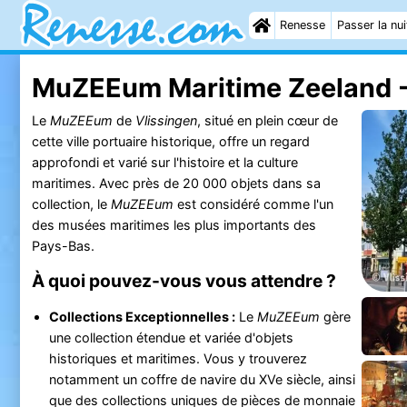
Renesse
Passer la nui
MuZEEum Maritime Zeeland 
Le
MuZEEum
de
Vlissingen
, situé en plein cœur de
cette ville portuaire historique, offre un regard
approfondi et varié sur l'histoire et la culture
maritimes. Avec près de 20 000 objets dans sa
collection, le
MuZEEum
est considéré comme l'un
des musées maritimes les plus importants des
Pays-Bas.
À quoi pouvez-vous vous attendre ?
Collections Exceptionnelles :
Le
MuZEEum
gère
une collection étendue et variée d'objets
historiques et maritimes. Vous y trouverez
notamment un coffre de navire du XVe siècle, ainsi
que des collections uniques de pièces de monnaie