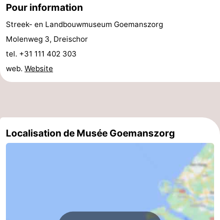
Pour information
des
Boire
Streek- en Landbouwmuseum Goemanszorg
Molenweg 3, Dreischor
phoques
et
Événements
tel. +31 111 402 303
manger
Pratiques
web.
Website
Forum
Route
-
Localisation de Musée Goemanszorg
Stationnement
Courtier
Adresses
Médicales
Région
Hollande-