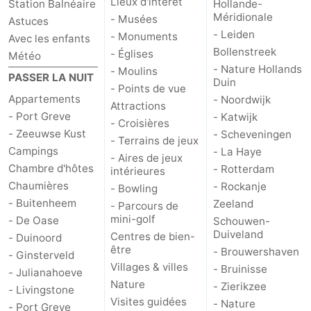
Lieux d'intérêt
Station Balnéaire
Hollande-
Méridionale
- Musées
Astuces
Schouwen
Nature
-
- Leiden
- Monuments
Avec les enfants
Bollenstreek
- Églises
Météo
Oranjezon
Oostkapelle
-
- Nature Hollands
- Moulins
PASSER LA NUIT
Duin
- Points de vue
Nature
-
Appartements
- Noordwijk
Attractions
- Port Greve
- Katwijk
de
Domburg
-
- Croisières
- Zeeuwse Kust
- Scheveningen
- Terrains de jeux
Campings
- La Haye
Mantelingen
Zoutelande
-
- Aires de jeux
Chambre d'hôtes
- Rotterdam
intérieures
Vlissingen
-
Chaumières
- Rockanje
- Bowling
- Buitenheem
Zeeland
- Parcours de
Middelburg
Météo
mini-golf
- De Oase
Schouwen-
Duiveland
Centres de bien-
- Duinoord
Contact
être
- Brouwershaven
- Ginsterveld
Villages & villes
- Bruinisse
- Julianahoeve
Nature
- Zierikzee
- Livingstone
Visites guidées
- Nature
- Port Greve