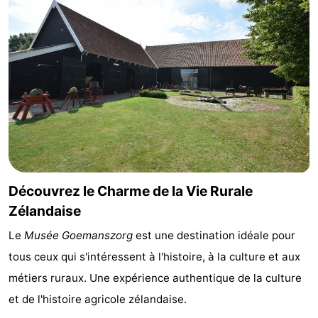
-
Piscines
-
Faire
-
du
Randonnée
-
vélo
Équitation
-
Terrains
-
Découvrez le Charme de la Vie Rurale
Zélandaise
de
Surfen
-
Le
Musée Goemanszorg
est une destination idéale pour
golf
Peche
-
tous ceux qui s'intéressent à l'histoire, à la culture et aux
métiers ruraux. Une expérience authentique de la culture
Sportive
Equitation
Immersion
et de l'histoire agricole zélandaise.
Observation