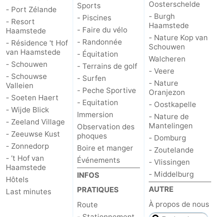
Oosterschelde
Sports
- Port Zélande
- Burgh
- Piscines
- Resort
Haamstede
- Faire du vélo
Haamstede
- Nature Kop van
- Randonnée
- Résidence 't Hof
Schouwen
van Haamstede
- Équitation
Walcheren
- Schouwen
- Terrains de golf
- Veere
- Schouwse
- Surfen
- Nature
Valleien
- Peche Sportive
Oranjezon
- Soeten Haert
- Equitation
- Oostkapelle
- Wijde Blick
Immersion
- Nature de
- Zeeland Village
Mantelingen
Observation des
- Zeeuwse Kust
phoques
- Domburg
- Zonnedorp
Boire et manger
- Zoutelande
- ’t Hof van
Événements
- Vlissingen
Haamstede
- Middelburg
INFOS
Hôtels
AUTRE
PRATIQUES
Last minutes
À propos de nous
Route
- Stationnement