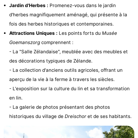
Jardin d'Herbes :
Promenez-vous dans le jardin
de
-
d'herbes magnifiquement aménagé, qui présente à la
vue
Croisières
-
fois des herbes historiques et contemporaines.
Attractions Uniques :
Les points forts du
Musée
Terrains
-
Goemanszorg
comprennent :
de
Aires
-
- La "Salle Zélandaise", meublée avec des meubles et
des décorations typiques de Zélande.
jeux
de
Bowling
-
- La collection d'anciens outils agricoles, offrant un
jeux
Parcours
Centres
aperçu de la vie à la ferme à travers les siècles.
- L'exposition sur la culture du lin et sa transformation
intérieures
de
de
Villages
en lin.
mini-
bien-
&
Nature
- La galerie de photos présentant des photos
historiques du village de
Dreischor
et de ses habitants.
golf
être
villes
Visites
guidées
Sports