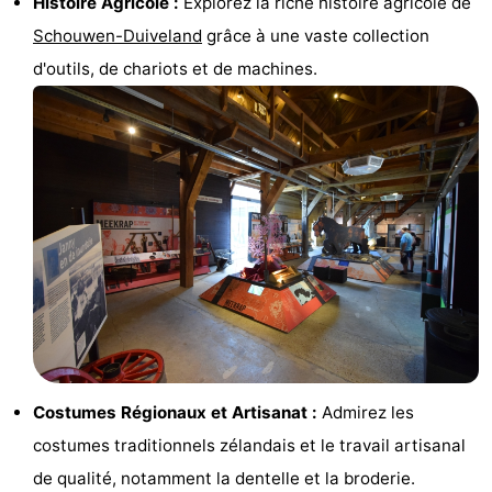
Histoire Agricole :
Explorez la riche histoire agricole de
Hof
Last
Schouwen-Duiveland
grâce à une vaste collection
d'outils, de chariots et de machines.
van
minutes
Plages
Haamstede
Voir
et
Lieux
faire
d'intérêt
-
Musées
-
Monuments
-
Églises
-
Costumes Régionaux et Artisanat :
Admirez les
Moulins
-
costumes traditionnels zélandais et le travail artisanal
Points
Attractions
de qualité, notamment la dentelle et la broderie.