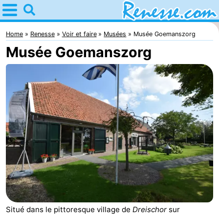
Home
Renesse
Home
Renesse
Voir et faire
Musées
Musée Goemanszorg
Musée Goemanszorg
Astuces
Avec
les
Passer
enfants
la
Appartements
nuit
-
Port
-
Greve
Zeeuwse
Campings
Kust
Chambre
Situé dans le pittoresque village de
Dreischor
sur