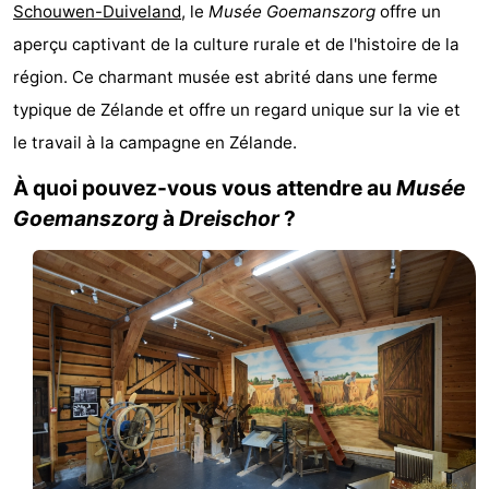
Schouwen-Duiveland
, le
Musée Goemanszorg
offre un
d'hôtes
Chaumières
aperçu captivant de la culture rurale et de l'histoire de la
-
région. Ce charmant musée est abrité dans une ferme
typique de Zélande et offre un regard unique sur la vie et
Buitenheem
-
le travail à la campagne en Zélande.
De
-
À quoi pouvez-vous vous attendre au
Musée
Goemanszorg
à
Dreischor
?
Oase
Duinoord
-
Ginsterveld
-
Julianahoeve
-
Livingstone
-
Port
-
Greve
Port
-