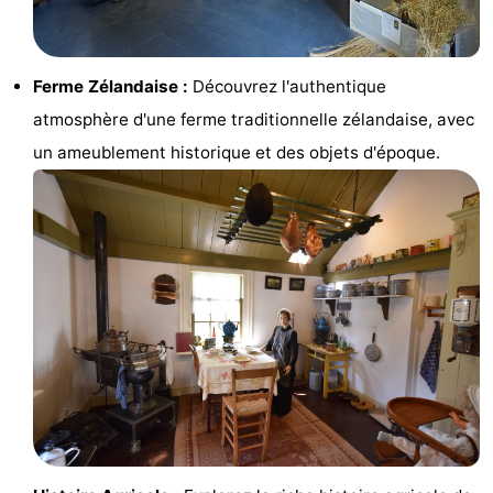
Zélande
Resort
-
Haamstede
Résidence
-
Ferme Zélandaise :
Découvrez l'authentique
atmosphère d'une ferme traditionnelle zélandaise, avec
't
Schouwen
-
un ameublement historique et des objets d'époque.
Hof
Schouwse
-
van
Valleien
Soeten
-
Haamstede
Haert
Wijde
-
Blick
Zeeland
-
Village
Zeeuwse
-
Kust
Zonnedorp
-
’t
Hôtels