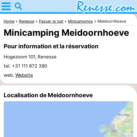
Home
Renesse
Home
Renesse
Passer la nuit
Minicampings
Meidoornhoeve
Minicamping Meidoornhoeve
Astuces
Pour information et la réservation
Avec
Hogezoom 101, Renesse
les
Passer
tel. +31 111 672 390
web.
Website
enfants
la
Appartements
nuit
-
Localisation de Meidoornhoeve
Port
-
Greve
Zeeuwse
Campings
Kust
Chambre