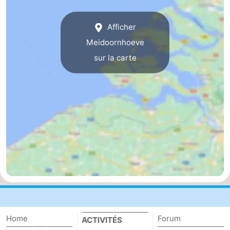
d'hôtes
Chaumières
Afficher
-
Meidoornhoeve
sur la carte
Buitenheem
-
De
-
Oase
Duinoord
-
Ginsterveld
-
Julianahoeve
-
Livingstone
-
Port
-
Home
Forum
ACTIVITÉS
Greve
Port
-