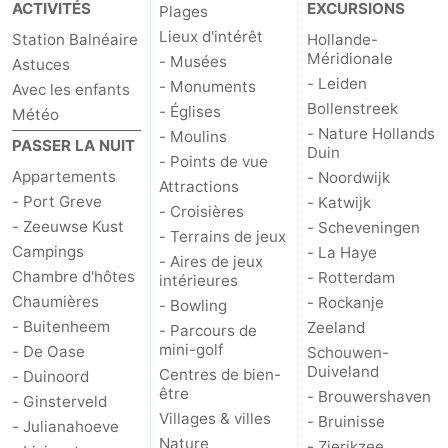
ACTIVITÉS
EXCURSIONS
Plages
Zélande
Resort
-
Lieux d'intérêt
Station Balnéaire
Hollande-
Méridionale
- Musées
Astuces
Haamstede
Résidence
-
- Leiden
- Monuments
Avec les enfants
Bollenstreek
- Églises
Météo
't
Schouwen
-
- Nature Hollands
- Moulins
PASSER LA NUIT
Duin
Hof
Schouwse
-
- Points de vue
Appartements
- Noordwijk
Attractions
- Port Greve
- Katwijk
van
Valleien
Soeten
-
- Croisières
- Zeeuwse Kust
- Scheveningen
- Terrains de jeux
Campings
Haamstede
Haert
Wijde
-
- La Haye
- Aires de jeux
Chambre d'hôtes
- Rotterdam
intérieures
Blick
Zeeland
-
Chaumières
- Rockanje
- Bowling
- Buitenheem
Zeeland
- Parcours de
Village
Zeeuwse
-
mini-golf
- De Oase
Schouwen-
Duiveland
Centres de bien-
- Duinoord
Kust
Zonnedorp
-
être
- Brouwershaven
- Ginsterveld
Villages & villes
- Bruinisse
- Julianahoeve
’t
Hôtels
Nature
- Zierikzee