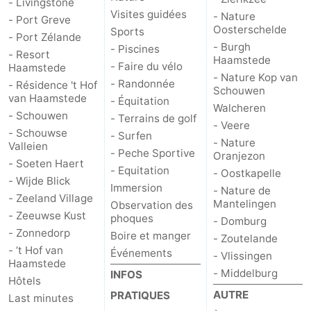
- Livingstone
Visites guidées
- Nature
- Port Greve
Hof
Last
Oosterschelde
Sports
- Port Zélande
- Burgh
- Piscines
van
minutes
Plages
- Resort
Haamstede
- Faire du vélo
Haamstede
- Nature Kop van
Haamstede
Voir
- Randonnée
- Résidence 't Hof
Schouwen
van Haamstede
- Équitation
Walcheren
et
Lieux
- Schouwen
- Terrains de golf
- Veere
- Schouwse
- Surfen
- Nature
faire
d'intérêt
-
Valleien
- Peche Sportive
Oranjezon
- Soeten Haert
- Equitation
- Oostkapelle
Musées
-
- Wijde Blick
Immersion
- Nature de
- Zeeland Village
Mantelingen
Observation des
Monuments
-
- Zeeuwse Kust
phoques
- Domburg
- Zonnedorp
Boire et manger
Églises
-
- Zoutelande
- ’t Hof van
Événements
- Vlissingen
Haamstede
Moulins
-
- Middelburg
INFOS
Hôtels
AUTRE
PRATIQUES
Last minutes
Points
Attractions