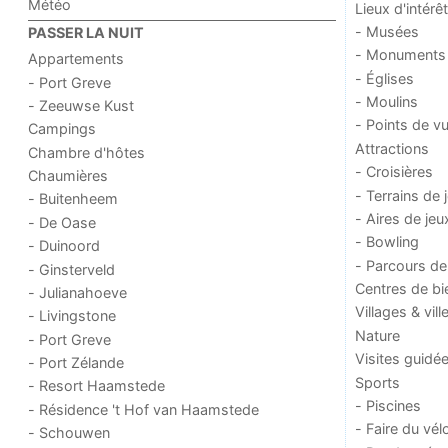
Météo
Lieux d'intérêt
- Musées
PASSER LA NUIT
- Monuments
Appartements
- Églises
- Port Greve
- Moulins
- Zeeuwse Kust
- Points de v
Campings
Attractions
Chambre d'hôtes
- Croisières
Chaumières
- Terrains de 
- Buitenheem
- Aires de jeu
- De Oase
- Bowling
- Duinoord
- Parcours de
- Ginsterveld
Centres de bi
- Julianahoeve
Villages & vill
- Livingstone
Nature
- Port Greve
Visites guidé
- Port Zélande
Sports
- Resort Haamstede
- Piscines
- Résidence 't Hof van Haamstede
- Faire du vél
- Schouwen