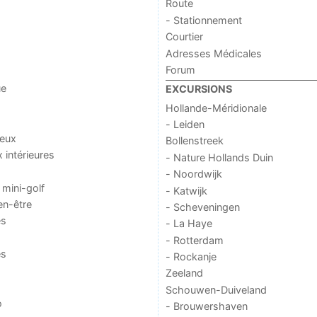
Route
- Stationnement
Courtier
Adresses Médicales
Forum
ue
EXCURSIONS
Hollande-Méridionale
- Leiden
jeux
Bollenstreek
x intérieures
- Nature Hollands Duin
- Noordwijk
 mini-golf
- Katwijk
en-être
- Scheveningen
es
- La Haye
- Rotterdam
es
- Rockanje
Zeeland
Schouwen-Duiveland
o
- Brouwershaven