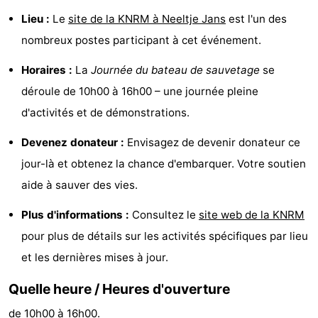
Lieu :
Le
site de la KNRM à Neeltje Jans
est l'un des
Hof
Last
nombreux postes participant à cet événement.
van
minutes
Plages
Horaires :
La
Journée du bateau de sauvetage
se
Haamstede
Voir
déroule de 10h00 à 16h00 – une journée pleine
d'activités et de démonstrations.
et
Lieux
Devenez donateur :
Envisagez de devenir donateur ce
faire
d'intérêt
-
jour-là et obtenez la chance d'embarquer. Votre soutien
Musées
-
aide à sauver des vies.
Monuments
-
Plus d'informations :
Consultez le
site web de la KNRM
pour plus de détails sur les activités spécifiques par lieu
Églises
-
et les dernières mises à jour.
Moulins
-
Quelle heure / Heures d'ouverture
Points
Attractions
de 10h00 à 16h00.