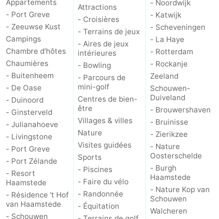
Appartements
- Noordwijk
Attractions
- Port Greve
- Katwijk
- Croisières
Schouwen
Nature
-
- Zeeuwse Kust
- Scheveningen
- Terrains de jeux
Campings
- La Haye
Oranjezon
Oostkapelle
-
- Aires de jeux
Chambre d'hôtes
- Rotterdam
intérieures
Chaumières
- Rockanje
Nature
-
- Bowling
- Buitenheem
Zeeland
- Parcours de
de
Domburg
-
mini-golf
- De Oase
Schouwen-
Duiveland
Centres de bien-
- Duinoord
Mantelingen
Zoutelande
-
être
- Brouwershaven
- Ginsterveld
Villages & villes
- Bruinisse
- Julianahoeve
Vlissingen
-
Nature
- Zierikzee
- Livingstone
Visites guidées
- Nature
- Port Greve
Middelburg
Météo
Oosterschelde
Sports
- Port Zélande
- Burgh
- Piscines
- Resort
Contact
Haamstede
- Faire du vélo
Haamstede
- Nature Kop van
- Randonnée
- Résidence 't Hof
Schouwen
van Haamstede
- Équitation
Walcheren
- Schouwen
- Terrains de golf