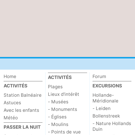
Schouwen-
Duiveland
-
Brouwershaven
-
Bruinisse
-
Zierikzee
-
Home
Forum
ACTIVITÉS
Nature
-
ACTIVITÉS
EXCURSIONS
Plages
Oosterschelde
Burgh
-
Lieux d'intérêt
Station Balnéaire
Hollande-
Méridionale
- Musées
Astuces
Haamstede
Nature
Walcheren
- Leiden
- Monuments
Avec les enfants
Bollenstreek
- Églises
Météo
Kop
-
- Nature Hollands
- Moulins
PASSER LA NUIT
Duin
- Points de vue
van
Veere
-