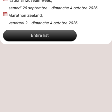
National Museum Week;
samedi 26 septembre
–
dimanche 4 octobre 2026
Méridionale
-
Marathon Zeeland;
Leiden
Bollenstreek
vendredi 2
–
dimanche 4 octobre 2026
-
Entire list
Nature
-
Hollands
Noordwijk
-
Duin
Katwijk
-
Scheveningen
-
La
-
Haye
Rotterdam
-
Rockanje
Zeeland