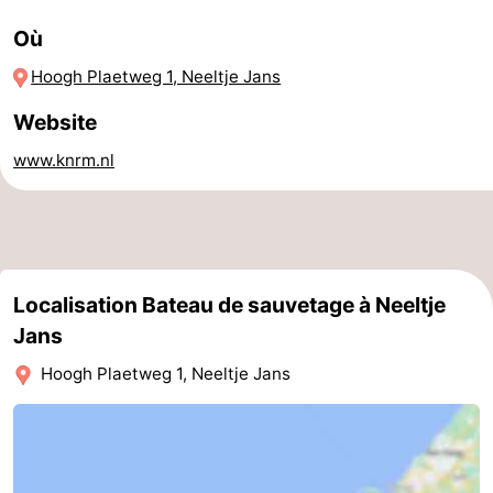
de
-
Où
Hoogh Plaetweg 1, Neeltje Jans
vue
Croisières
-
Website
Terrains
-
www.knrm.nl
de
Aires
-
jeux
de
Bowling
-
jeux
Parcours
Centres
Localisation Bateau de sauvetage à Neeltje
intérieures
de
de
Villages
Jans
Hoogh Plaetweg 1, Neeltje Jans
mini-
bien-
&
Nature
golf
être
villes
Visites
guidées
Sports