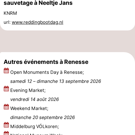
sauvetage à Neeltje Jans
des
Boire
KNRM
url:
www.reddingbootdag.nl
phoques
et
Événements
manger
Pratiques
Forum
Autres événements à Renesse
Route
Open Monuments Day à Renesse;
-
samedi 12
–
dimanche 13 septembre 2026
Evening Market;
Stationnement
Courtier
vendredi 14 août 2026
Adresses
Weekend Market;
dimanche 20 septembre 2026
Médicales
Région
Middelburg VÓLkoren;
Hollande-