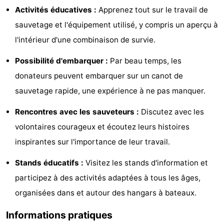
Activités éducatives :
Apprenez tout sur le travail de
Zélande
Resort
-
sauvetage et l'équipement utilisé, y compris un aperçu à
Haamstede
Résidence
-
l'intérieur d'une combinaison de survie.
't
Schouwen
-
Possibilité d'embarquer :
Par beau temps, les
donateurs peuvent embarquer sur un canot de
Hof
Schouwse
-
sauvetage rapide, une expérience à ne pas manquer.
van
Valleien
Soeten
-
Rencontres avec les sauveteurs :
Discutez avec les
Haamstede
Haert
Wijde
-
volontaires courageux et écoutez leurs histoires
inspirantes sur l'importance de leur travail.
Blick
Zeeland
-
Stands éducatifs :
Visitez les stands d'information et
Village
Zeeuwse
-
participez à des activités adaptées à tous les âges,
organisées dans et autour des hangars à bateaux.
Kust
Zonnedorp
-
Informations pratiques
’t
Hôtels