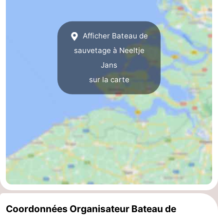
-
Afficher Bateau de
Piscines
-
sauvetage à Neeltje
Faire
-
Jans
sur la carte
du
Randonnée
-
vélo
Équitation
-
Terrains
-
de
Surfen
-
golf
Peche
-
Sportive
Equitation
Immersion
Coordonnées Organisateur Bateau de
Observation