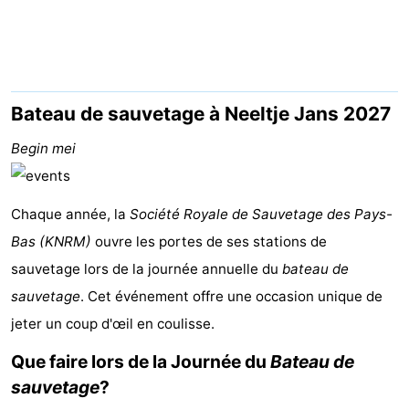
d'hôtes
Chaumières
-
Buitenheem
-
Bateau de sauvetage à Neeltje Jans 2027
De
-
Begin mei
Oase
Duinoord
-
Chaque année, la
Société Royale de Sauvetage des Pays-
Ginsterveld
-
Bas (KNRM)
ouvre les portes de ses stations de
sauvetage lors de la journée annuelle du
Julianahoeve
-
bateau de
sauvetage
. Cet événement offre une occasion unique de
Livingstone
-
jeter un coup d'œil en coulisse.
Port
-
Que faire lors de la Journée du
Bateau de
sauvetage
?
Greve
Port
-