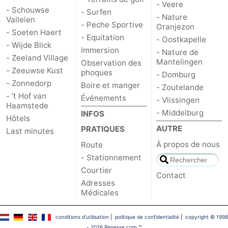
- Veere
- Schouwse
- Surfen
- Nature
Valleien
- Peche Sportive
Oranjezon
- Soeten Haert
- Equitation
- Oostkapelle
- Wijde Blick
Immersion
- Nature de
- Zeeland Village
Mantelingen
Observation des
- Zeeuwse Kust
phoques
- Domburg
- Zonnedorp
Boire et manger
- Zoutelande
- ’t Hof van
Événements
- Vlissingen
Haamstede
- Middelburg
INFOS
Hôtels
AUTRE
PRATIQUES
Last minutes
À propos de nous
Route
- Stationnement
Courtier
Contact
Adresses
Médicales
conditions d‘utilisation
|
politique de confidentialité
|
copyright © 1998
- 2026 Renesse.com
™