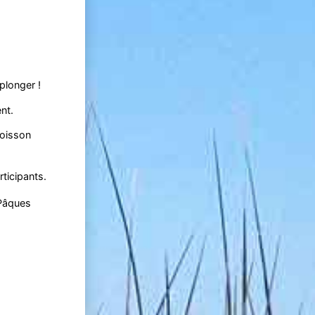
 plonger !
nt.
boisson
ticipants.
 Pâques