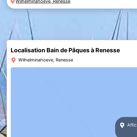
Wilhelminahoeve, Renesse
Localisation Bain de Pâques à Renesse
Wilhelminahoeve, Renesse
Affic