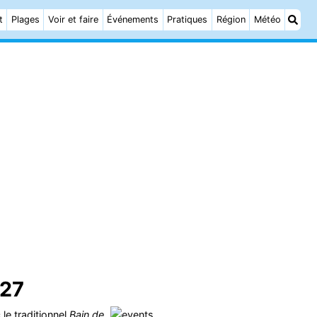
t
Plages
Voir et faire
Événements
Pratiques
Région
Météo
027
le traditionnel
Bain de