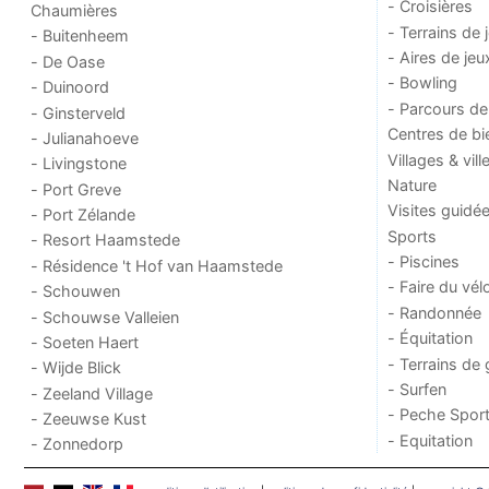
- Croisières
Chaumières
- Terrains de 
- Buitenheem
- Aires de jeu
- De Oase
- Bowling
- Duinoord
- Parcours de
- Ginsterveld
Centres de bi
- Julianahoeve
Villages & vill
- Livingstone
Nature
- Port Greve
Visites guidé
- Port Zélande
Sports
- Resort Haamstede
- Piscines
- Résidence 't Hof van Haamstede
- Faire du vél
- Schouwen
- Randonnée
- Schouwse Valleien
- Équitation
- Soeten Haert
- Terrains de 
- Wijde Blick
- Surfen
- Zeeland Village
- Peche Sport
- Zeeuwse Kust
- Equitation
- Zonnedorp