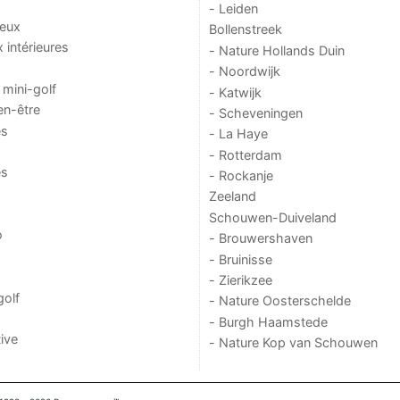
- Leiden
jeux
Bollenstreek
x intérieures
- Nature Hollands Duin
- Noordwijk
 mini-golf
- Katwijk
en-être
- Scheveningen
es
- La Haye
- Rotterdam
es
- Rockanje
Zeeland
Schouwen-Duiveland
o
- Brouwershaven
- Bruinisse
- Zierikzee
golf
- Nature Oosterschelde
- Burgh Haamstede
ive
- Nature Kop van Schouwen