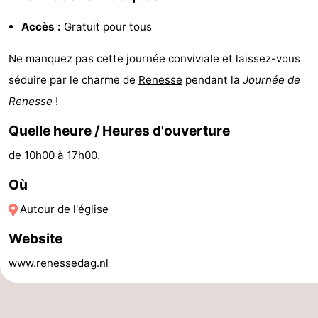
de
-
Accès :
Gratuit pour tous
vue
Croisières
-
Ne manquez pas cette journée conviviale et laissez-vous
séduire par le charme de
Renesse
pendant la
Journée de
Terrains
-
Renesse
!
de
Aires
-
Quelle heure / Heures d'ouverture
jeux
de
Bowling
-
de 10h00 à 17h00.
jeux
Parcours
Centres
Où
Autour de l'église
intérieures
de
de
Villages
Website
mini-
bien-
&
Nature
www.renessedag.nl
golf
être
villes
Visites
guidées
Sports