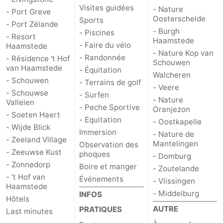
Visites guidées
- Nature
- Port Greve
Oosterschelde
Sports
- Port Zélande
- Burgh
- Piscines
- Resort
Haamstede
- Faire du vélo
Haamstede
- Nature Kop van
- Randonnée
- Résidence 't Hof
Schouwen
van Haamstede
- Équitation
Walcheren
- Schouwen
- Terrains de golf
- Veere
- Schouwse
- Surfen
- Nature
Valleien
- Peche Sportive
Oranjezon
- Soeten Haert
- Equitation
- Oostkapelle
- Wijde Blick
Immersion
- Nature de
- Zeeland Village
Mantelingen
Observation des
- Zeeuwse Kust
phoques
- Domburg
- Zonnedorp
Boire et manger
- Zoutelande
- ’t Hof van
Événements
- Vlissingen
Haamstede
- Middelburg
INFOS
Hôtels
AUTRE
PRATIQUES
Last minutes