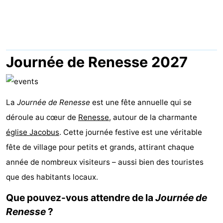
d'hôtes
Chaumières
-
Buitenheem
-
Journée de Renesse 2027
De
-
Oase
Duinoord
-
La
Journée de Renesse
est une fête annuelle qui se
déroule au cœur de
Renesse
, autour de la charmante
Ginsterveld
-
église Jacobus
. Cette journée festive est une véritable
Julianahoeve
-
fête de village pour petits et grands, attirant chaque
année de nombreux visiteurs – aussi bien des touristes
Livingstone
-
que des habitants locaux.
Port
-
Que pouvez-vous attendre de la
Journée de
Renesse
?
Greve
Port
-