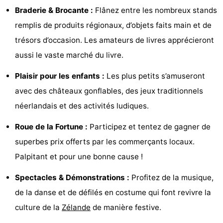
Braderie & Brocante :
Flânez entre les nombreux stands
Zélande
Resort
-
remplis de produits régionaux, d’objets faits main et de
Haamstede
Résidence
-
trésors d’occasion. Les amateurs de livres apprécieront
aussi le vaste marché du livre.
't
Schouwen
-
Plaisir pour les enfants :
Les plus petits s’amuseront
Hof
Schouwse
-
avec des châteaux gonflables, des jeux traditionnels
van
Valleien
Soeten
-
néerlandais et des activités ludiques.
Haamstede
Haert
Wijde
-
Roue de la Fortune :
Participez et tentez de gagner de
superbes prix offerts par les commerçants locaux.
Blick
Zeeland
-
Palpitant et pour une bonne cause !
Village
Zeeuwse
-
Spectacles & Démonstrations :
Profitez de la musique,
Kust
Zonnedorp
-
de la danse et de défilés en costume qui font revivre la
culture de la
Zélande
de manière festive.
’t
Hôtels