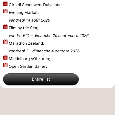
Giro di Schouwen-Duiveland;
Méridionale
-
Evening Market;
vendredi 14 août 2026
Leiden
Bollenstreek
Film by the Sea;
-
vendredi 11
–
dimanche 20 septembre 2026
Marathon Zeeland;
Nature
-
vendredi 2
–
dimanche 4 octobre 2026
Hollands
Noordwijk
-
Middelburg VÓLkoren;
Open Garden Gallery;
Duin
Katwijk
-
Scheveningen
-
Entire list
La
-
Haye
Rotterdam
-
Rockanje
Zeeland