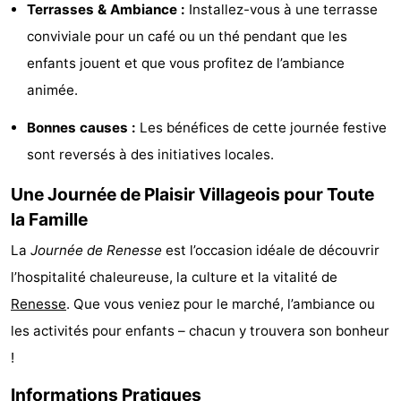
Terrasses & Ambiance :
Installez-vous à une terrasse
Hof
Last
conviviale pour un café ou un thé pendant que les
enfants jouent et que vous profitez de l’ambiance
van
minutes
Plages
animée.
Haamstede
Voir
Bonnes causes :
Les bénéfices de cette journée festive
et
Lieux
sont reversés à des initiatives locales.
faire
d'intérêt
-
Une Journée de Plaisir Villageois pour Toute
la Famille
Musées
-
La
Journée de Renesse
est l’occasion idéale de découvrir
Monuments
-
l’hospitalité chaleureuse, la culture et la vitalité de
Renesse
. Que vous veniez pour le marché, l’ambiance ou
Églises
-
les activités pour enfants – chacun y trouvera son bonheur
Moulins
-
!
Points
Attractions
Informations Pratiques