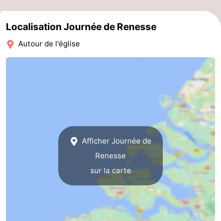
-
Localisation Journée de Renesse
Piscines
-
Autour de l'église
Faire
-
du
Randonnée
-
vélo
Équitation
-
Terrains
-
Afficher Journée de
de
Surfen
-
Renesse
sur la carte
golf
Peche
-
Sportive
Equitation
Immersion
Observation