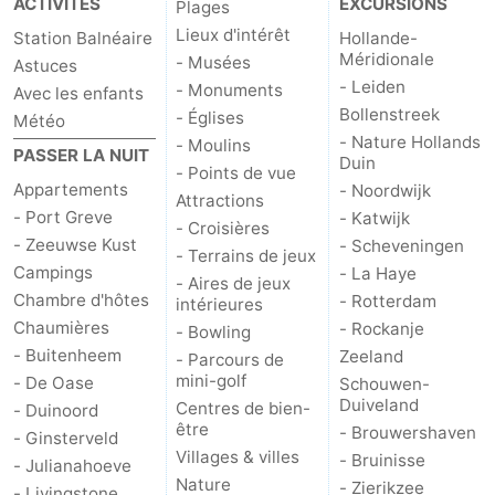
ACTIVITÉS
EXCURSIONS
Plages
Lieux d'intérêt
Station Balnéaire
Hollande-
Schouwen
Nature
-
Méridionale
- Musées
Astuces
- Leiden
- Monuments
Avec les enfants
Oranjezon
Oostkapelle
-
Bollenstreek
- Églises
Météo
- Nature Hollands
Nature
-
- Moulins
PASSER LA NUIT
Duin
- Points de vue
Appartements
- Noordwijk
de
Domburg
-
Attractions
- Port Greve
- Katwijk
- Croisières
Mantelingen
Zoutelande
-
- Zeeuwse Kust
- Scheveningen
- Terrains de jeux
Campings
- La Haye
- Aires de jeux
Vlissingen
-
Chambre d'hôtes
- Rotterdam
intérieures
Chaumières
- Rockanje
- Bowling
Middelburg
Météo
- Buitenheem
Zeeland
- Parcours de
mini-golf
- De Oase
Schouwen-
Contact
Duiveland
Centres de bien-
- Duinoord
être
- Brouwershaven
- Ginsterveld
Villages & villes
- Bruinisse
- Julianahoeve
Nature
- Zierikzee
- Livingstone