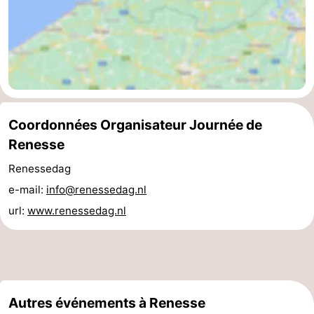
des
Boire
phoques
et
Événements
manger
Pratiques
Forum
Coordonnées Organisateur Journée de
Renesse
Route
Renessedag
-
e-mail:
info@renessedag.nl
url:
www.renessedag.nl
Stationnement
Courtier
Adresses
Médicales
Région
Autres événements à Renesse
Hollande-