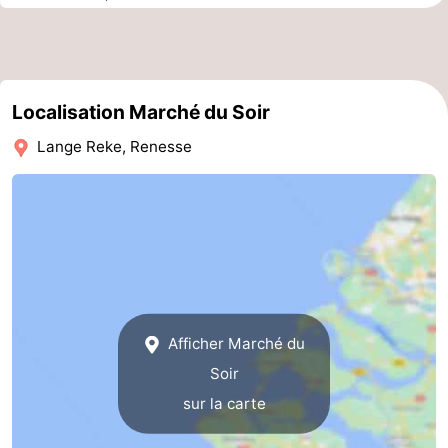
de
-
vue
Croisières
-
Localisation Marché du Soir
Terrains
-
Lange Reke, Renesse
de
Aires
-
jeux
de
Bowling
-
jeux
Parcours
Centres
intérieures
de
de
Villages
Afficher Marché du
mini-
bien-
&
Nature
Soir
golf
être
villes
Visites
sur la carte
guidées
Sports