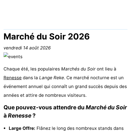
d'hôtes
Chaumières
-
Buitenheem
-
Marché du Soir 2026
De
-
vendredi 14 août 2026
Oase
Duinoord
-
Chaque été, les populaires
Marchés du Soir
ont lieu à
Ginsterveld
-
Renesse
dans la
Lange Reke
. Ce marché nocturne est un
Julianahoeve
-
événement annuel qui connaît un grand succès depuis des
années et attire de nombreux visiteurs.
Livingstone
-
Que pouvez-vous attendre du
Marché du Soir
Port
-
à
Renesse
?
Greve
Port
-
Large Offre:
Flânez le long des nombreux stands dans