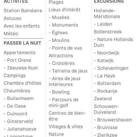
ACTIVITÉS
EXCURSIONS
Plages
Lieux d'intérêt
Station Balnéaire
Hollande-
Schouwen-
Méridionale
- Musées
Astuces
- Leiden
- Monuments
Duiveland
-
Avec les enfants
Bollenstreek
- Églises
Météo
- Nature Hollands
Brouwershaven
-
- Moulins
PASSER LA NUIT
Duin
- Points de vue
Appartements
- Noordwijk
Bruinisse
-
Attractions
- Port Greve
- Katwijk
- Croisières
Zierikzee
-
- Zeeuwse Kust
- Scheveningen
- Terrains de jeux
Campings
- La Haye
- Aires de jeux
Nature
-
Chambre d'hôtes
- Rotterdam
intérieures
Chaumières
- Rockanje
- Bowling
Oosterschelde
Burgh
-
- Buitenheem
Zeeland
- Parcours de
mini-golf
- De Oase
Schouwen-
Haamstede
Nature
Walcheren
Duiveland
Centres de bien-
- Duinoord
être
- Brouwershaven
- Ginsterveld
Kop
-
Villages & villes
- Bruinisse
- Julianahoeve
Nature
- Zierikzee
van
Veere
-
- Livingstone