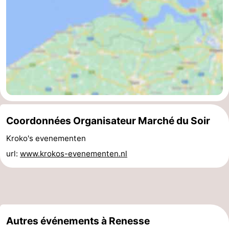
-
Piscines
-
Faire
-
du
Randonnée
-
vélo
Équitation
-
Coordonnées Organisateur Marché du Soir
Terrains
-
Kroko's evenementen
url:
www.krokos-evenementen.nl
de
Surfen
-
golf
Peche
-
Sportive
Equitation
Immersion
Autres événements à Renesse
Observation