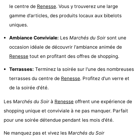
le centre de
Renesse
. Vous y trouverez une large
Zélande
Resort
-
gamme d'articles, des produits locaux aux bibelots
Haamstede
Résidence
-
uniques.
't
Schouwen
-
Ambiance Conviviale:
Les
Marchés du Soir
sont une
occasion idéale de découvrir l'ambiance animée de
Hof
Schouwse
-
Renesse
tout en profitant des offres de shopping.
van
Valleien
Soeten
-
Terrasses:
Terminez la soirée sur l'une des nombreuses
Haamstede
Haert
Wijde
-
terrasses du centre de
Renesse
. Profitez d'un verre et
de la soirée d'été.
Blick
Zeeland
-
Les
Marchés du Soir
à
Renesse
offrent une expérience de
Village
Zeeuwse
-
shopping unique et conviviale à ne pas manquer. Parfait
Kust
Zonnedorp
-
pour une soirée détendue pendant les mois d'été.
’t
Hôtels
Ne manquez pas et vivez les
Marchés du Soir