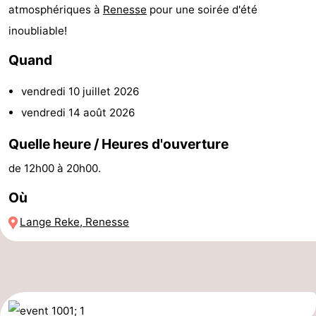
atmosphériques à
Renesse
pour une soirée d'été
Hof
Last
inoubliable!
van
minutes
Plages
Quand
Haamstede
Voir
vendredi 10 juillet 2026
vendredi 14 août 2026
et
Lieux
Quelle heure / Heures d'ouverture
faire
d'intérêt
-
de 12h00 à 20h00.
Musées
-
Où
Monuments
-
Lange Reke, Renesse
Églises
-
Moulins
-
Points
Attractions