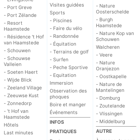
Visites guidées
- Nature
- Port Greve
Oosterschelde
Sports
Schouwen
Nature
-
- Port Zélande
- Burgh
- Piscines
- Resort
Haamstede
Oranjezon
Oostkapelle
-
- Faire du vélo
Haamstede
- Nature Kop van
- Randonnée
- Résidence 't Hof
Schouwen
Nature
-
van Haamstede
- Équitation
Walcheren
- Schouwen
- Terrains de golf
- Veere
de
Domburg
-
- Schouwse
- Surfen
- Nature
Valleien
- Peche Sportive
Oranjezon
Mantelingen
Zoutelande
-
- Soeten Haert
- Equitation
- Oostkapelle
- Wijde Blick
Immersion
Vlissingen
-
- Nature de
- Zeeland Village
Mantelingen
Observation des
- Zeeuwse Kust
phoques
Middelburg
Météo
- Domburg
- Zonnedorp
Boire et manger
- Zoutelande
- ’t Hof van
Contact
Événements
- Vlissingen
Haamstede
- Middelburg
INFOS
Hôtels
AUTRE
PRATIQUES
Last minutes