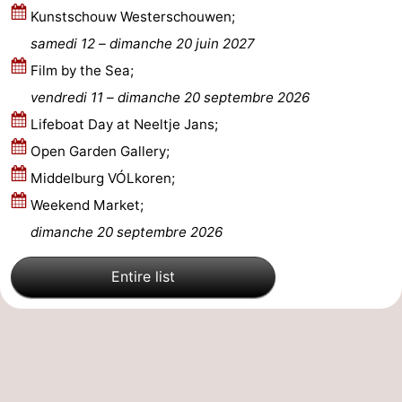
Kunstschouw Westerschouwen;
des
Boire
samedi 12
–
dimanche 20 juin 2027
Film by the Sea;
phoques
et
Événements
vendredi 11
–
dimanche 20 septembre 2026
manger
Pratiques
Lifeboat Day at Neeltje Jans;
Open Garden Gallery;
Forum
Middelburg VÓLkoren;
Route
Weekend Market;
dimanche 20 septembre 2026
-
Stationnement
Courtier
Entire list
Adresses
Médicales
Région
Hollande-