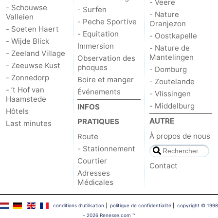
- Veere
- Schouwse
- Surfen
- Nature
Valleien
Schouwen-
- Peche Sportive
Oranjezon
- Soeten Haert
- Equitation
- Oostkapelle
Duiveland
-
- Wijde Blick
Immersion
- Nature de
- Zeeland Village
Mantelingen
Observation des
Brouwershaven
-
- Zeeuwse Kust
phoques
- Domburg
- Zonnedorp
Boire et manger
- Zoutelande
Bruinisse
-
- ’t Hof van
Événements
- Vlissingen
Haamstede
- Middelburg
Zierikzee
-
INFOS
Hôtels
AUTRE
PRATIQUES
Last minutes
Nature
-
À propos de nous
Route
- Stationnement
Oosterschelde
Burgh
-
Courtier
Contact
Haamstede
Nature
Walcheren
Adresses
Médicales
Kop
-
conditions d‘utilisation
|
politique de confidentialité
|
copyright © 1998
van
Veere
-
- 2026 Renesse.com
™