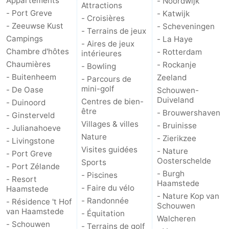
Appartements
- Noordwijk
Attractions
- Port Greve
- Katwijk
- Croisières
Méridionale
-
- Zeeuwse Kust
- Scheveningen
- Terrains de jeux
Campings
- La Haye
Leiden
Bollenstreek
- Aires de jeux
Chambre d'hôtes
- Rotterdam
intérieures
Chaumières
-
- Rockanje
- Bowling
- Buitenheem
Zeeland
- Parcours de
Nature
-
mini-golf
- De Oase
Schouwen-
Duiveland
Centres de bien-
- Duinoord
Hollands
Noordwijk
-
être
- Brouwershaven
- Ginsterveld
Villages & villes
- Bruinisse
- Julianahoeve
Duin
Katwijk
-
Nature
- Zierikzee
- Livingstone
Visites guidées
- Nature
- Port Greve
Scheveningen
-
Oosterschelde
Sports
- Port Zélande
- Burgh
- Piscines
- Resort
La
-
Haamstede
- Faire du vélo
Haamstede
- Nature Kop van
- Randonnée
- Résidence 't Hof
Haye
Rotterdam
-
Schouwen
van Haamstede
- Équitation
Walcheren
- Schouwen
Rockanje
Zeeland
- Terrains de golf