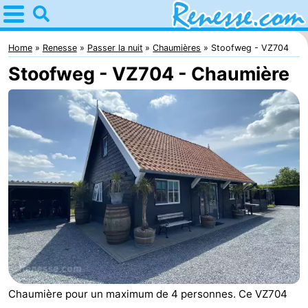
Home
Renesse
Home
Renesse
Passer la nuit
Chaumières
Stoofweg - VZ704
Stoofweg - VZ704 - Chaumière
Astuces
Avec
les
Passer
enfants
la
Appartements
nuit
-
Port
-
Greve
Zeeuwse
Campings
Chaumière pour un maximum de 4 personnes. Ce VZ704
Kust
Chambre