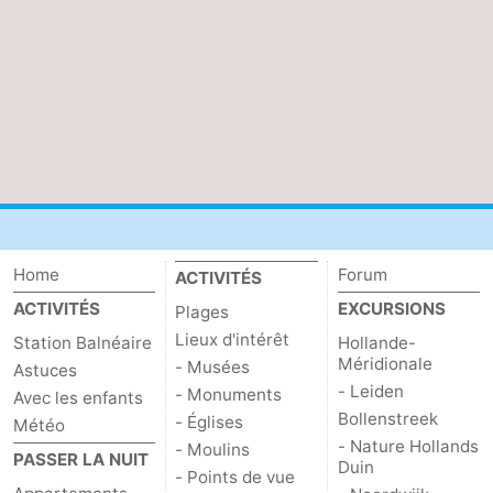
des
Boire
phoques
et
Événements
manger
Pratiques
Forum
Route
Home
Forum
ACTIVITÉS
-
ACTIVITÉS
EXCURSIONS
Plages
Stationnement
Courtier
Lieux d'intérêt
Station Balnéaire
Hollande-
Méridionale
- Musées
Astuces
Adresses
- Leiden
- Monuments
Avec les enfants
Bollenstreek
- Églises
Météo
Médicales
Région
- Nature Hollands
- Moulins
PASSER LA NUIT
Duin
- Points de vue
Hollande-