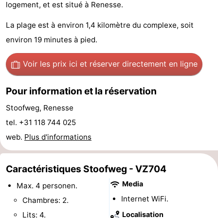
logement, et est situé à Renesse.
d'hôtes
Chaumières
La plage est à environ 1,4 kilomètre du complexe, soit
-
environ 19 minutes à pied.
Buitenheem
-
Voir les prix ici
et réserver directement en ligne
De
-
Pour information et la réservation
Oase
Duinoord
-
Stoofweg, Renesse
Ginsterveld
-
tel. +31 118 744 025
web.
Plus d'informations
Julianahoeve
-
Livingstone
-
Caractéristiques Stoofweg - VZ704
Media
Max. 4 personen.
Port
-
Internet WiFi.
Chambres: 2.
Greve
Port
-
Lits: 4.
Localisation