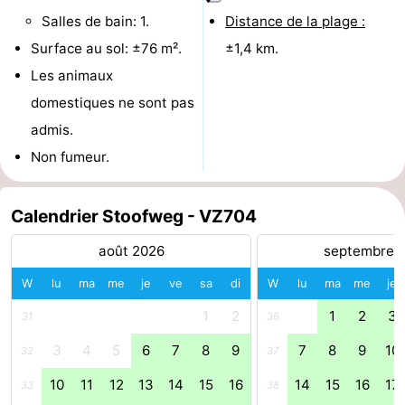
Salles de bain: 1.
Distance de la plage :
Zélande
Resort
-
Surface au sol: ±76 m².
±1,4 km.
Haamstede
Résidence
-
Les animaux
domestiques ne sont pas
't
Schouwen
-
admis.
Hof
Schouwse
-
Non fumeur.
van
Valleien
Soeten
-
Calendrier Stoofweg - VZ704
Haamstede
Haert
Wijde
-
août 2026
septembre 
Blick
Zeeland
-
W
lu
ma
me
je
ve
sa
di
W
lu
ma
me
je
Village
Zeeuwse
-
1
2
1
2
3
31
36
Kust
Zonnedorp
-
3
4
5
6
7
8
9
7
8
9
10
32
37
10
11
12
13
14
15
16
14
15
16
17
33
38
’t
Hôtels