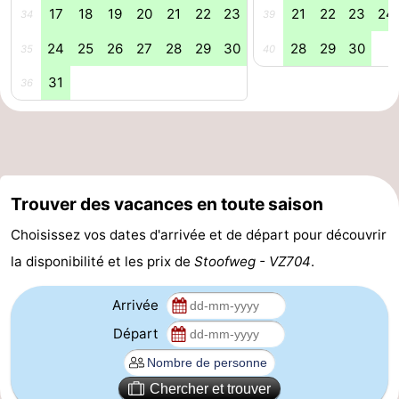
17
18
19
20
21
22
23
21
22
23
24
34
39
Hof
Last
24
25
26
27
28
29
30
28
29
30
35
40
van
minutes
Plages
31
36
Haamstede
Voir
et
Lieux
faire
d'intérêt
-
Trouver des vacances en toute saison
Musées
-
Choisissez vos dates d'arrivée et de départ pour découvrir
la disponibilité et les prix de
Stoofweg - VZ704
.
Monuments
-
Arrivée
Églises
-
Départ
Moulins
-
Points
Attractions
Chercher et trouver