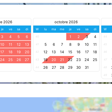
re 2026
octobre 2026
je
ve
sa
di
W
lu
ma
me
je
ve
sa
di
W
3
4
5
6
1
2
3
4
40
44
10
11
12
13
5
6
7
8
9
10
11
41
45
17
18
19
20
12
13
14
15
16
17
18
42
46
24
25
26
27
19
20
21
22
23
24
25
43
47
26
27
28
29
30
31
44
48
49