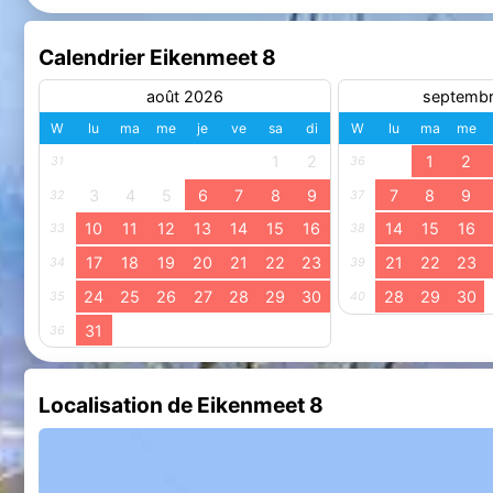
Calendrier Eikenmeet 8
août 2026
septemb
W
lu
ma
me
je
ve
sa
di
W
lu
ma
me
1
2
1
2
31
36
3
4
5
6
7
8
9
7
8
9
32
37
10
11
12
13
14
15
16
14
15
16
33
38
17
18
19
20
21
22
23
21
22
23
34
39
24
25
26
27
28
29
30
28
29
30
35
40
31
36
Localisation de Eikenmeet 8