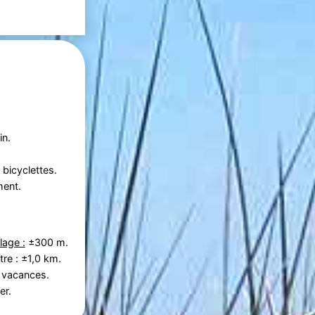
in.
bicyclettes.
ment.
lage :
±300 m.
re : ±1,0 km.
 vacances.
er.