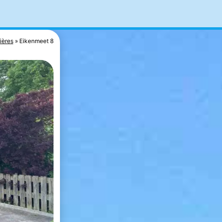
ères
Eikenmeet 8