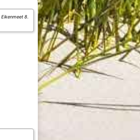
e
Eikenmeet 8
.