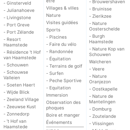
être
- Brouwershaven
- Ginsterveld
Villages & villes
- Bruinisse
- Julianahoeve
Nature
- Zierikzee
- Livingstone
Visites guidées
- Nature
- Port Greve
Oosterschelde
Sports
- Port Zélande
- Burgh
- Piscines
- Resort
Haamstede
- Faire du vélo
Haamstede
- Nature Kop van
- Randonnée
- Résidence 't Hof
Schouwen
van Haamstede
- Équitation
Walcheren
- Schouwen
- Terrains de golf
- Veere
- Schouwse
- Surfen
- Nature
Valleien
- Peche Sportive
Oranjezon
- Soeten Haert
- Equitation
- Oostkapelle
- Wijde Blick
Immersion
- Nature de
- Zeeland Village
Mantelingen
Observation des
- Zeeuwse Kust
phoques
- Domburg
- Zonnedorp
Boire et manger
- Zoutelande
- ’t Hof van
Événements
- Vlissingen
Haamstede