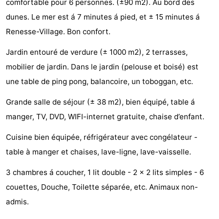
comfortable pour 6 personnes. (±90 m2). Au bord des
Hof
Last
dunes. Le mer est á 7 minutes á pied, et ± 15 minutes á
Renesse-Village. Bon confort.
van
minutes
Plages
Jardin entouré de verdure (± 1000 m2), 2 terrasses,
Haamstede
Voir
mobilier de jardin. Dans le jardin (pelouse et boisé) est
et
Lieux
une table de ping pong, balancoire, un toboggan, etc.
Grande salle de séjour (± 38 m2), bien équipé, table á
faire
d'intérêt
-
manger, TV, DVD, WIFI-internet gratuite, chaise d’enfant.
Musées
-
Cuisine bien équipée, réfrigérateur avec congélateur -
Monuments
-
table à manger et chaises, lave-ligne, lave-vaisselle.
Églises
-
3 chambres á coucher, 1 lit double - 2 x 2 lits simples - 6
couettes, Douche, Toilette séparée, etc. Animaux non-
Moulins
-
admis.
Points
Attractions