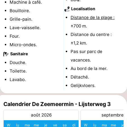
Machine à café.
Localisation
des
Boire
Bouilloire.
Distance de la plage :
Grille-pain.
phoques
et
Événements
±700 m.
Lave-vaisselle.
Distance du centre :
manger
Pratiques
Four.
±1,2 km.
Micro-ondes.
Forum
Pas sur parc de
Sanitaire
vacances.
Route
Douche.
Au bord de la mer.
Toilette.
-
Détaché.
Lavabo.
Gelijkvloers.
Stationnement
Courtier
Adresses
Calendrier De Zeemeermin - Lijsterweg 3
Médicales
Région
août 2026
septembre 
Hollande-
W
lu
ma
me
je
ve
sa
di
W
lu
ma
me
je