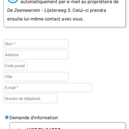
automatiquement par e-mail au propriétaire de
De Zeemeermin - Lijsterweg 3
. Celui-ci prendra
Schouwen
Nature
-
ensuite lui-même contact avec vous.
Oranjezon
Oostkapelle
-
Nature
-
de
Domburg
-
Mantelingen
Zoutelande
-
Vlissingen
-
Middelburg
Météo
Contact
Demande d'information