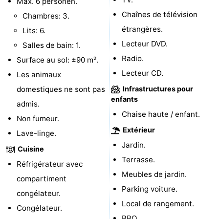
Max. 6 personen.
Chaînes de télévision
Chambres: 3.
-
étrangères.
Lits: 6.
Piscines
-
Lecteur DVD.
Salles de bain: 1.
Radio.
Surface au sol: ±90 m².
Faire
-
Lecteur CD.
Les animaux
du
Randonnée
-
domestiques ne sont pas
Infrastructures pour
enfants
admis.
vélo
Équitation
-
Chaise haute / enfant.
Non fumeur.
Terrains
-
Extérieur
Lave-linge.
Jardin.
de
Surfen
-
Cuisine
Terrasse.
Réfrigérateur avec
golf
Peche
-
Meubles de jardin.
compartiment
Parking voiture.
Sportive
Equitation
Immersion
congélateur.
Local de rangement.
Congélateur.
Observation
BBQ.