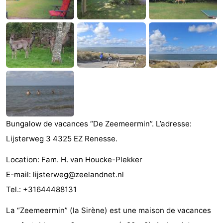
Zélande
Resort
-
Haamstede
Résidence
-
't
Schouwen
-
Hof
Schouwse
-
van
Valleien
Soeten
-
Bungalow de vacances “De Zeemeermin”. L’adresse:
Haamstede
Haert
Wijde
-
Lijsterweg 3 4325 EZ Renesse.
Blick
Zeeland
-
Location: Fam. H. van Houcke-Plekker
Village
Zeeuwse
-
E-mail: lijsterweg@zeelandnet.nl
Tel.: +31644488131
Kust
Zonnedorp
-
La “Zeemeermin” (la Sirène) est une maison de vacances
’t
Hôtels