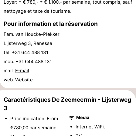
Loyer: ± € 780,- ± € 1.100,- par semaine, tout compris, sauf
de
-
nettoyage et taxe de tourisme.
Pour information et la réservation
vue
Croisières
-
Fam. van Houcke-Plekker
Terrains
-
Lijsterweg 3, Renesse
de
Aires
-
tel. +31 644 488 131
mob. +31 644 488 131
jeux
de
Bowling
-
mail.
E-mail
jeux
Parcours
Centres
web.
Website
intérieures
de
de
Villages
Caractéristiques De Zeemeermin - Lijsterweg
mini-
bien-
&
Nature
3
Media
Price indication: From
golf
être
villes
Visites
Internet WiFi.
€780,00 par semaine.
guidées
Sports
TV.