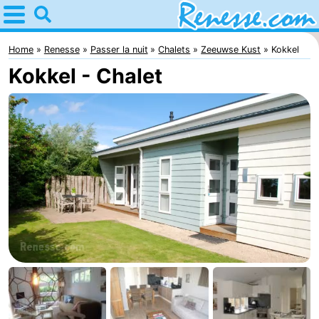
Home
Renesse
Home
Renesse
Passer la nuit
Chalets
Zeeuwse Kust
Kokkel
Kokkel - Chalet
Astuces
Avec
les
Passer
enfants
la
Appartements
nuit
-
Port
-
Greve
Zeeuwse
Campings
Kust
Chambre