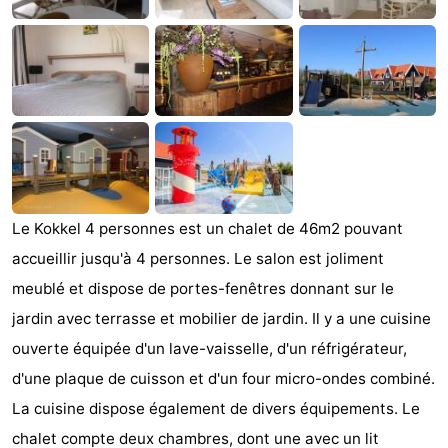
d'hôtes
Chaumières
-
Buitenheem
-
De
-
Oase
Duinoord
-
Le Kokkel 4 personnes est un chalet de 46m2 pouvant
Ginsterveld
-
accueillir jusqu'à 4 personnes. Le salon est joliment
meublé et dispose de portes-fenêtres donnant sur le
Julianahoeve
-
jardin avec terrasse et mobilier de jardin. Il y a une cuisine
Livingstone
-
ouverte équipée d'un lave-vaisselle, d'un réfrigérateur,
d'une plaque de cuisson et d'un four micro-ondes combiné.
Port
-
La cuisine dispose également de divers équipements. Le
Greve
Port
-
chalet compte deux chambres, dont une avec un lit