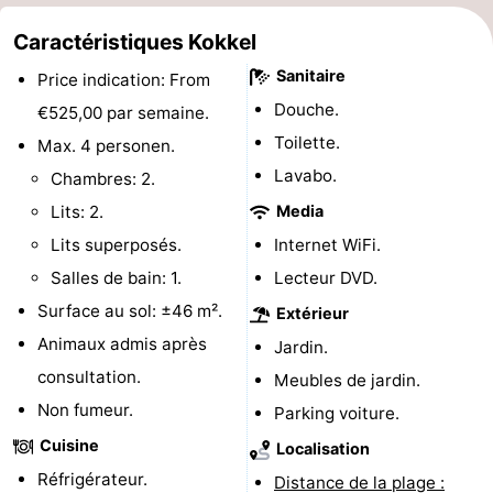
Hof
Last
Caractéristiques Kokkel
Sanitaire
Price indication: From
van
minutes
Plages
Douche.
€525,00 par semaine.
Haamstede
Voir
Toilette.
Max. 4 personen.
Lavabo.
Chambres: 2.
et
Lieux
Lits: 2.
Media
faire
d'intérêt
-
Lits superposés.
Internet WiFi.
Salles de bain: 1.
Lecteur DVD.
Musées
-
Surface au sol: ±46 m².
Extérieur
Monuments
-
Animaux admis après
Jardin.
consultation.
Églises
-
Meubles de jardin.
Non fumeur.
Parking voiture.
Moulins
-
Cuisine
Localisation
Points
Attractions
Réfrigérateur.
Distance de la plage :