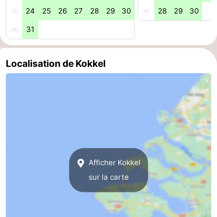
24
25
26
27
28
29
30
28
29
30
35
40
-
31
36
Piscines
-
Faire
-
Localisation de Kokkel
du
Randonnée
-
vélo
Équitation
-
Terrains
-
de
Surfen
-
Afficher Kokkel
golf
Peche
-
sur la carte
Sportive
Equitation
Immersion
Observation