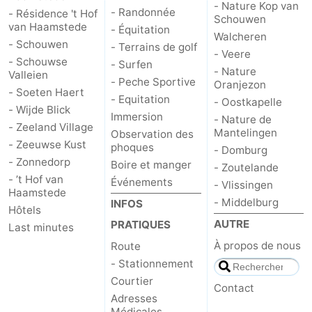
- Nature Kop van
- Randonnée
- Résidence 't Hof
Schouwen
van Haamstede
- Équitation
Walcheren
- Schouwen
- Terrains de golf
- Veere
- Schouwse
- Surfen
- Nature
Valleien
- Peche Sportive
Oranjezon
- Soeten Haert
- Equitation
- Oostkapelle
- Wijde Blick
Immersion
- Nature de
- Zeeland Village
Mantelingen
Observation des
- Zeeuwse Kust
phoques
- Domburg
- Zonnedorp
Boire et manger
- Zoutelande
- ’t Hof van
Événements
- Vlissingen
Haamstede
- Middelburg
INFOS
Hôtels
AUTRE
PRATIQUES
Last minutes
À propos de nous
Route
- Stationnement
Courtier
Contact
Adresses
Médicales