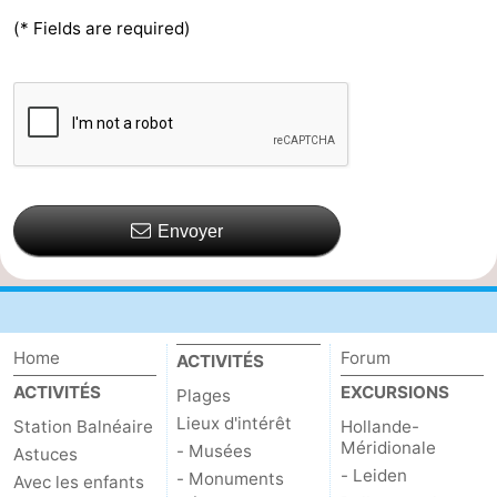
(* Fields are required)
Schouwen
Nature
-
Oranjezon
Oostkapelle
-
Nature
-
de
Domburg
-
Envoyer
Mantelingen
Zoutelande
-
Vlissingen
-
Middelburg
Météo
Home
Forum
ACTIVITÉS
ACTIVITÉS
EXCURSIONS
Contact
Plages
Lieux d'intérêt
Station Balnéaire
Hollande-
Méridionale
- Musées
Astuces
- Leiden
- Monuments
Avec les enfants