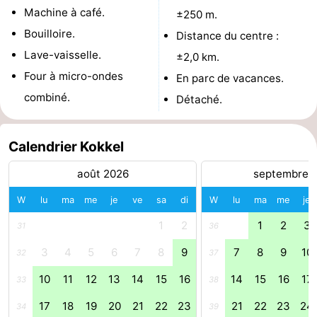
Machine à café.
±250 m.
de
-
Bouilloire.
Distance du centre :
vue
Croisières
-
Lave-vaisselle.
±2,0 km.
Four à micro-ondes
En parc de vacances.
Terrains
-
combiné.
Détaché.
de
Aires
-
Calendrier Kokkel
jeux
de
Bowling
-
août 2026
septembre 
jeux
Parcours
Centres
W
lu
ma
me
je
ve
sa
di
W
lu
ma
me
je
intérieures
de
de
Villages
1
2
1
2
3
31
36
mini-
bien-
&
Nature
3
4
5
6
7
8
9
7
8
9
10
32
37
golf
être
villes
Visites
10
11
12
13
14
15
16
14
15
16
17
33
38
17
18
19
20
21
22
23
21
22
23
24
34
39
guidées
Sports