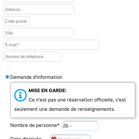
Méridionale
-
Leiden
Bollenstreek
-
Nature
-
Hollands
Noordwijk
-
Demande d'information
Duin
Katwijk
-
MISE EN GARDE:
Scheveningen
-
Ce n'est pas une réservation officielle, c'est
La
-
seulement une demande de renseignements.
Haye
Rotterdam
-
Nombre de personne*
Rockanje
Zeeland
Date d’arrivée