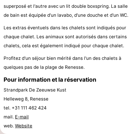
superposé et l'autre avec un lit double boxspring. La salle
Zélande
Resort
-
de bain est équipée d'un lavabo, d'une douche et d'un WC.
Haamstede
Résidence
-
Les extras éventuels dans les chalets sont indiqués pour
't
Schouwen
-
chaque chalet. Les animaux sont autorisés dans certains
chalets, cela est également indiqué pour chaque chalet.
Hof
Schouwse
-
Profitez d'un séjour bien mérité dans l'un des chalets à
van
Valleien
Soeten
-
quelques pas de la plage de Renesse.
Haamstede
Haert
Wijde
-
Pour information et la réservation
Blick
Zeeland
-
Strandpark De Zeeuwse Kust
Helleweg 8, Renesse
Village
Zeeuwse
-
tel. +31 111 462 424
Kust
Zonnedorp
-
mail.
E-mail
web.
Website
’t
Hôtels