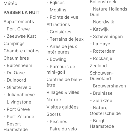
Bollenstreek
- Églises
Météo
- Nature Hollands
- Moulins
PASSER LA NUIT
Duin
- Points de vue
Appartements
- Noordwijk
Attractions
- Port Greve
- Katwijk
- Croisières
- Zeeuwse Kust
- Scheveningen
- Terrains de jeux
Campings
- La Haye
- Aires de jeux
Chambre d'hôtes
- Rotterdam
intérieures
Chaumières
- Rockanje
- Bowling
- Buitenheem
Zeeland
- Parcours de
mini-golf
- De Oase
Schouwen-
Duiveland
Centres de bien-
- Duinoord
être
- Brouwershaven
- Ginsterveld
Villages & villes
- Bruinisse
- Julianahoeve
Nature
- Zierikzee
- Livingstone
Visites guidées
- Nature
- Port Greve
Oosterschelde
Sports
- Port Zélande
- Burgh
- Piscines
- Resort
Haamstede
- Faire du vélo
Haamstede