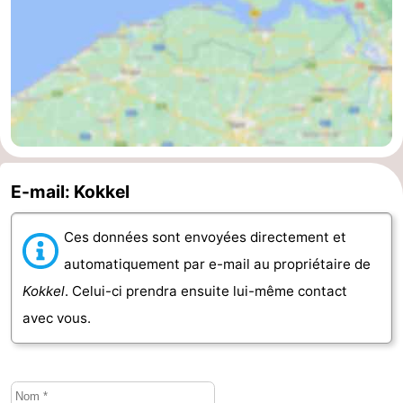
des
Boire
phoques
et
Événements
manger
Pratiques
Forum
E-mail: Kokkel
Route
-
Ces données sont envoyées directement et
automatiquement par e-mail au propriétaire de
Stationnement
Courtier
Kokkel
. Celui-ci prendra ensuite lui-même contact
Adresses
avec vous.
Médicales
Région
Hollande-