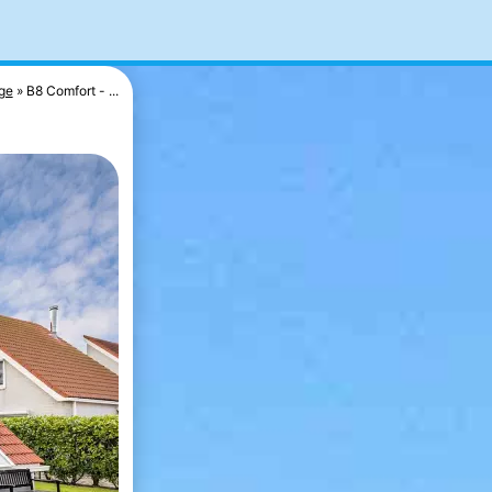
age
B8 Comfort - ...