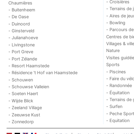
- Croisières
Chaumières
- Terrains de 
- Buitenheem
- Aires de jeu
- De Oase
- Bowling
- Duinoord
- Parcours de
- Ginsterveld
Centres de bi
- Julianahoeve
Villages & vill
- Livingstone
Nature
- Port Greve
Visites guidé
- Port Zélande
Sports
- Resort Haamstede
- Piscines
- Résidence 't Hof van Haamstede
- Faire du vél
- Schouwen
- Randonnée
- Schouwse Valleien
- Équitation
- Soeten Haert
- Terrains de 
- Wijde Blick
- Surfen
- Zeeland Village
- Peche Sport
- Zeeuwse Kust
- Equitation
- Zonnedorp