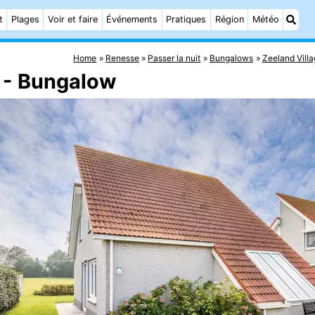
t
Plages
Voir et faire
Événements
Pratiques
Région
Météo
Home
Renesse
Passer la nuit
Bungalows
Zeeland Vill
e - Bungalow