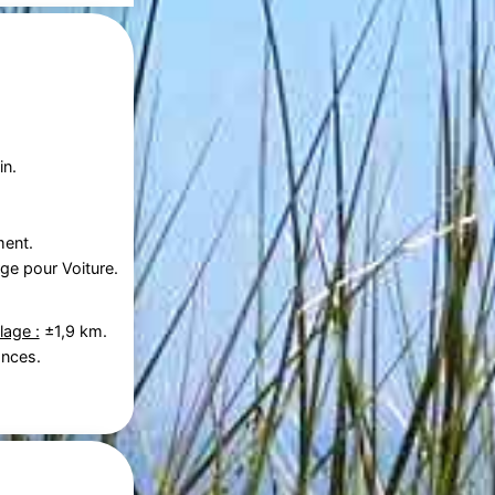
in.
ment.
ge pour Voiture.
lage :
±1,9 km.
ances.