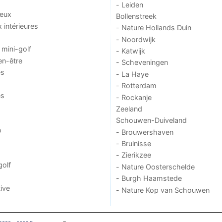
- Leiden
jeux
Bollenstreek
x intérieures
- Nature Hollands Duin
- Noordwijk
 mini-golf
- Katwijk
en-être
- Scheveningen
es
- La Haye
- Rotterdam
es
- Rockanje
Zeeland
Schouwen-Duiveland
o
- Brouwershaven
- Bruinisse
- Zierikzee
golf
- Nature Oosterschelde
- Burgh Haamstede
ive
- Nature Kop van Schouwen