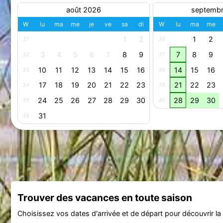
août 2026
septemb
W
lu
ma
me
je
ve
sa
di
W
lu
ma
me
1
2
1
2
31
36
3
4
5
6
7
8
9
7
8
9
32
37
10
11
12
13
14
15
16
14
15
16
33
38
17
18
19
20
21
22
23
21
22
23
34
39
24
25
26
27
28
29
30
28
29
30
35
40
31
36
Trouver des vacances en toute saison
Choisissez vos dates d'arrivée et de départ pour découvrir la d