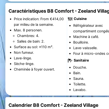
Caractéristiques B8 Comfort - Zeeland Villa
Cuisine
Price indication: From €414,00
par milieu de la semaine.
Réfrigérateur avec
Max. 8 personen.
compartiment congéla
Chambres: 4.
Machine à café.
Salles de bain: 2.
Bouilloire.
Surface au sol: ±110 m².
Lave-vaisselle.
Non fumeur.
Four à micro-ondes c
Lave-linge.
Sanitaire
Sèche-linge.
Douche.
Cheminée à foyer ouvert.
Bain.
Sauna.
Toilette.
Lavabo.
Calendrier B8 Comfort - Zeeland Village