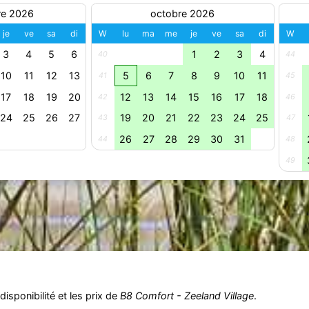
re 2026
octobre 2026
je
ve
sa
di
W
lu
ma
me
je
ve
sa
di
W
3
4
5
6
1
2
3
4
40
44
10
11
12
13
5
6
7
8
9
10
11
41
45
17
18
19
20
12
13
14
15
16
17
18
42
46
24
25
26
27
19
20
21
22
23
24
25
43
47
26
27
28
29
30
31
44
48
49
isponibilité et les prix de
B8 Comfort - Zeeland Village
.