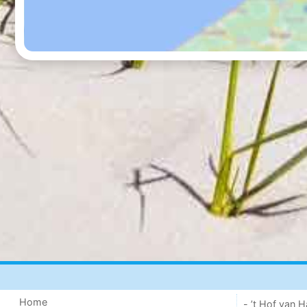
Home
- ’t Hof van