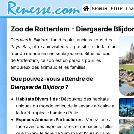
Renesse
Passer la nui
Zoo de Rotterdam - Diergaarde Blijdor
Diergaarde Blijdorp
, l'un des plus anciens zoos des
Pays-Bas, offre aux visiteurs la possibilité de faire un
tour du monde en une seule journée. Situé au cœur
de
Rotterdam
, ce zoo est un paradis pour les
amoureux des animaux et les familles.
Que pouvez-vous attendre de
Diergaarde Blijdorp
?
Habitats Diversifiés :
Découvrez des habitats
uniques du monde entier, de la savane africaine à
la forêt tropicale humide d'Asie.
Espèces Animales Particulières :
Venez face à
face avec des espèces rares et menacées, telles
que l'okapi, le tigre de Sumatra et l'ours polaire.