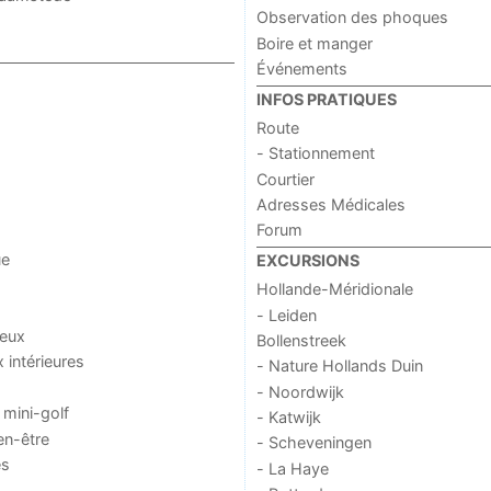
Observation des phoques
Boire et manger
Événements
INFOS PRATIQUES
Route
- Stationnement
Courtier
Adresses Médicales
Forum
ue
EXCURSIONS
Hollande-Méridionale
- Leiden
jeux
Bollenstreek
x intérieures
- Nature Hollands Duin
- Noordwijk
 mini-golf
- Katwijk
en-être
- Scheveningen
es
- La Haye