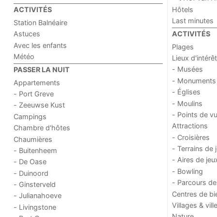
Hôtels
ACTIVITÉS
Last minutes
Station Balnéaire
Astuces
ACTIVITÉS
Avec les enfants
Plages
Météo
Lieux d'intérêt
- Musées
PASSER LA NUIT
- Monuments
Appartements
- Églises
- Port Greve
- Moulins
- Zeeuwse Kust
- Points de v
Campings
Attractions
Chambre d'hôtes
- Croisières
Chaumières
- Terrains de 
- Buitenheem
- Aires de jeu
- De Oase
- Bowling
- Duinoord
- Parcours de
- Ginsterveld
Centres de bi
- Julianahoeve
Villages & vill
- Livingstone
Nature