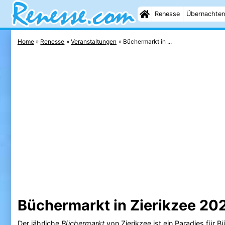
Renesse
Übernachten
Home
Renesse
Veranstaltungen
Büchermarkt in ...
Büchermarkt in Zierikzee 20
Der jährliche
Büchermarkt
von
Zierikzee
ist ein Paradies für 