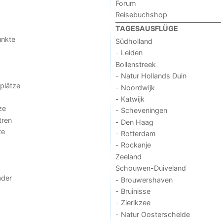
Forum
Reisebuchshop
TAGESAUSFLÜGE
unkte
Südholland
- Leiden
Bollenstreek
- Natur Hollands Duin
lplätze
- Noordwijk
- Katwijk
ze
- Scheveningen
tren
- Den Haag
te
- Rotterdam
- Rockanje
Zeeland
Schouwen-Duiveland
der
- Brouwershaven
- Bruinisse
- Zierikzee
- Natur Oosterschelde