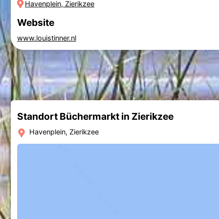
Havenplein, Zierikzee
Website
www.louistinner.nl
Standort Büchermarkt in Zierikzee
Havenplein, Zierikzee