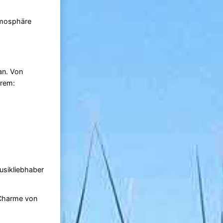
tmosphäre
an. Von
erem:
usikliebhaber
Charme von