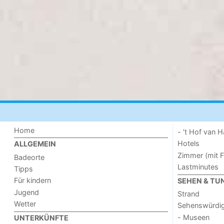
Home
- ’t Hof van
Hotels
ALLGEMEIN
Zimmer (mit F
Badeorte
Lastminutes
Tipps
Für kindern
SEHEN & TU
Jugend
Strand
Wetter
Sehenswürdig
- Museen
UNTERKÜNFTE