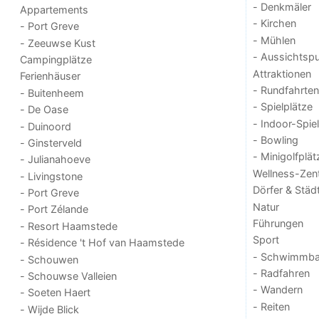
- Denkmäler
Appartements
- Kirchen
- Port Greve
- Mühlen
- Zeeuwse Kust
- Aussichtsp
Campingplätze
Attraktionen
Ferienhäuser
- Rundfahrten
- Buitenheem
- Spielplätze
- De Oase
- Indoor-Spie
- Duinoord
- Bowling
- Ginsterveld
- Minigolfplät
- Julianahoeve
Wellness-Zen
- Livingstone
Dörfer & Städ
- Port Greve
Natur
- Port Zélande
Führungen
- Resort Haamstede
Sport
- Résidence 't Hof van Haamstede
- Schwimmba
- Schouwen
- Radfahren
- Schouwse Valleien
- Wandern
- Soeten Haert
- Reiten
- Wijde Blick