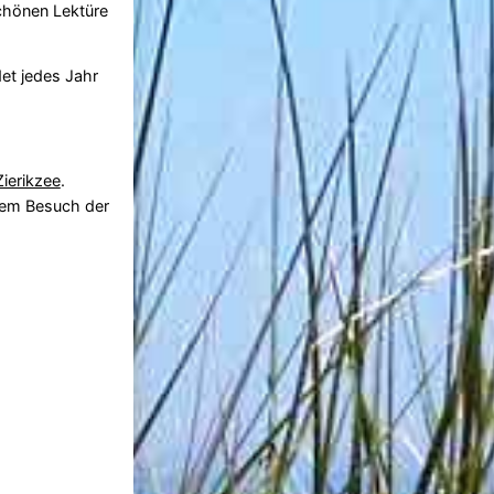
schönen Lektüre
et jedes Jahr
Zierikzee
.
inem Besuch der