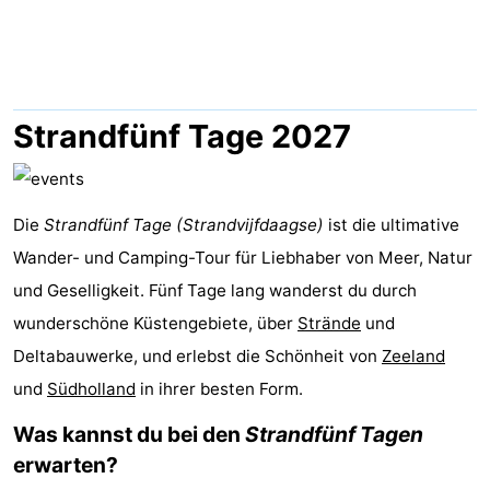
-
Buitenheem
-
De
-
Strandfünf Tage 2027
Oase
Duinoord
-
Ginsterveld
-
Die
Strandfünf Tage (Strandvijfdaagse)
ist die ultimative
Wander- und Camping-Tour für Liebhaber von Meer, Natur
Julianahoeve
-
und Geselligkeit. Fünf Tage lang wanderst du durch
Livingstone
-
wunderschöne Küstengebiete, über
Strände
und
Deltabauwerke, und erlebst die Schönheit von
Zeeland
Port
-
und
Südholland
in ihrer besten Form.
Greve
Port
-
Was kannst du bei den
Strandfünf Tagen
erwarten?
Zélande
Resort
-