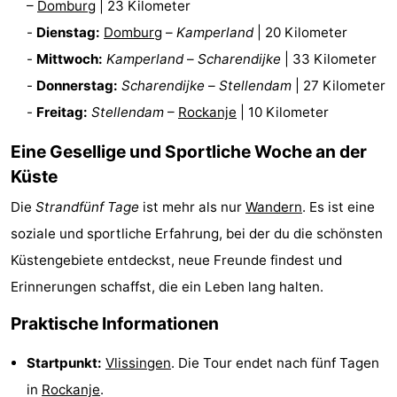
–
Domburg
| 23 Kilometer
Rundfahrten
-
-
Dienstag:
Domburg
–
Kamperland
| 20 Kilometer
-
Mittwoch:
Kamperland
–
Scharendijke
| 33 Kilometer
Spielplätze
-
-
Donnerstag:
Scharendijke
–
Stellendam
| 27 Kilometer
Indoor-
-
-
Freitag:
Stellendam
–
Rockanje
| 10 Kilometer
Spielplätze
Bowling
-
Eine Gesellige und Sportliche Woche an der
Küste
Minigolfplätze
Wellness-
Die
Strandfünf Tage
ist mehr als nur
Wandern
. Es ist eine
Zentren
Dörfer
soziale und sportliche Erfahrung, bei der du die schönsten
Küstengebiete entdeckst, neue Freunde findest und
&
Natur
Erinnerungen schaffst, die ein Leben lang halten.
Städte
Führungen
Praktische Informationen
Sport
Startpunkt:
Vlissingen
. Die Tour endet nach fünf Tagen
-
in
Rockanje
.