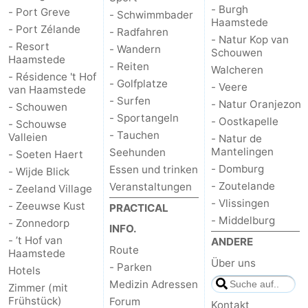
- Burgh
- Port Greve
- Schwimmbader
Haamstede
Natur
-
- Port Zélande
- Radfahren
- Natur Kop van
- Resort
- Wandern
Schouwen
de
Domburg
-
Haamstede
- Reiten
Walcheren
- Résidence 't Hof
- Golfplatze
- Veere
van Haamstede
Mantelingen
Zoutelande
-
- Surfen
- Natur Oranjezon
- Schouwen
- Sportangeln
Vlissingen
-
- Oostkapelle
- Schouwse
- Tauchen
Valleien
- Natur de
Mantelingen
Middelburg
Wetter
Seehunden
- Soeten Haert
- Domburg
Essen und trinken
- Wijde Blick
Kontakt
- Zoutelande
Veranstaltungen
- Zeeland Village
- Vlissingen
- Zeeuwse Kust
PRACTICAL
- Middelburg
- Zonnedorp
INFO.
- ’t Hof van
ANDERE
Route
Haamstede
Über uns
- Parken
Hotels
Medizin Adressen
Zimmer (mit
Frühstück)
Forum
Kontakt