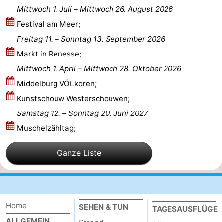
Mittwoch 1. Juli
–
Mittwoch 26. August 2026
-
Festival am Meer;
Freitag 11.
–
Sonntag 13. September 2026
Natur
-
Markt in Renesse;
Hollands
Noordwijk
-
Mittwoch 1. April
–
Mittwoch 28. Oktober 2026
Middelburg VÓLkoren;
Duin
Katwijk
-
Kunstschouw Westerschouwen;
Scheveningen
-
Samstag 12.
–
Sonntag 20. Juni 2027
Muschelzähltag;
Den
-
Haag
Rotterdam
-
Ganze Liste
Rockanje
Zeeland
Schouwen-
Home
SEHEN & TUN
TAGESAUSFLÜGE
Duiveland
-
ALLGEMEIN