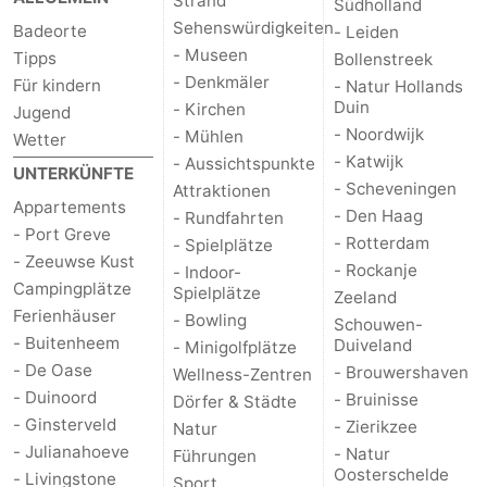
Strand
Südholland
Sehenswürdigkeiten
Badeorte
- Leiden
Brouwershaven
-
- Museen
Tipps
Bollenstreek
- Denkmäler
Für kindern
- Natur Hollands
Bruinisse
-
Duin
- Kirchen
Jugend
- Noordwijk
- Mühlen
Wetter
Zierikzee
-
- Katwijk
- Aussichtspunkte
UNTERKÜNFTE
- Scheveningen
Natur
-
Attraktionen
Appartements
- Den Haag
- Rundfahrten
- Port Greve
Oosterschelde
Burgh
-
- Rotterdam
- Spielplätze
- Zeeuwse Kust
- Rockanje
- Indoor-
Haamstede
Natur
Walcheren
Campingplätze
Spielplätze
Zeeland
Ferienhäuser
- Bowling
Schouwen-
Kop
-
- Buitenheem
Duiveland
- Minigolfplätze
- De Oase
- Brouwershaven
Wellness-Zentren
van
Veere
-
- Duinoord
- Bruinisse
Dörfer & Städte
- Ginsterveld
- Zierikzee
Natur
Schouwen
Natur
-
- Julianahoeve
- Natur
Führungen
Oosterschelde
- Livingstone
Oranjezon
Oostkapelle
-
Sport