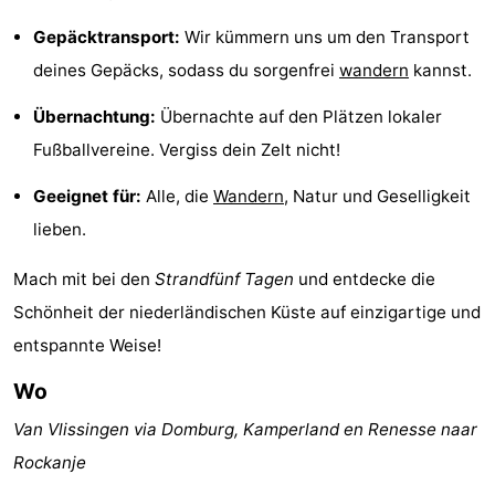
Schwimmbader
-
Gepäcktransport:
Wir kümmern uns um den Transport
deines Gepäcks, sodass du sorgenfrei
wandern
kannst.
Radfahren
-
Übernachtung:
Übernachte auf den Plätzen lokaler
Wandern
-
Fußballvereine. Vergiss dein Zelt nicht!
Reiten
-
Geeignet für:
Alle, die
Wandern
, Natur und Geselligkeit
lieben.
Golfplatze
-
Mach mit bei den
Strandfünf Tagen
und entdecke die
Surfen
-
Schönheit der niederländischen Küste auf einzigartige und
Sportangeln
-
entspannte Weise!
Tauchen
Seehunden
Wo
Van Vlissingen via Domburg, Kamperland en Renesse naar
Essen
Rockanje
und
Veranstaltungen