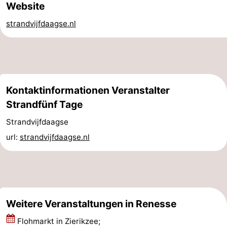
Website
trinken
Praktisch
strandvijfdaagse.nl
Forum
Route
-
Kontaktinformationen Veranstalter
Strandfünf Tage
Parken
Reisebuchshop
Strandvijfdaagse
Medizin
url:
strandvijfdaagse.nl
Adressen
Region
Südholland
-
Weitere Veranstaltungen in Renesse
Flohmarkt in Zierikzee;
Leiden
Bollenstreek