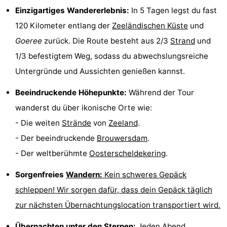
Einzigartiges Wandererlebnis:
In 5 Tagen legst du fast
Haamstede
Résidence
-
120 Kilometer entlang der
Zeeländischen Küste
und
't
Schouwen
-
Goeree
zurück. Die Route besteht aus 2/3
Strand
und
1/3 befestigtem Weg, sodass du abwechslungsreiche
Hof
Schouwse
-
Untergründe und Aussichten genießen kannst.
van
Valleien
Soeten
-
Beeindruckende Höhepunkte:
Während der Tour
Haamstede
Haert
Wijde
-
wanderst du über ikonische Orte wie:
- Die weiten
Strände
von
Zeeland
.
Blick
Zeeland
-
- Der beeindruckende
Brouwersdam
.
Village
Zeeuwse
-
- Der weltberühmte
Oosterscheldekering
.
Kust
Zonnedorp
-
Sorgenfreies
Wandern:
Kein schweres Gepäck
schleppen! Wir sorgen dafür, dass dein Gepäck täglich
’t
Hotels
zur nächsten Übernachtungslocation transportiert wird.
Hof
Zimmer
Übernachten unter den Sternen:
Jeden Abend