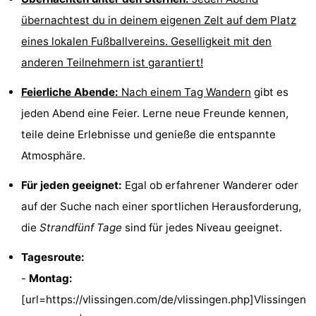
van
(mit
Lastminutes
übernachtest du in deinem eigenen Zelt auf dem Platz
eines lokalen Fußballvereins. Geselligkeit mit den
Haamstede
Frühstück)
Strand
anderen Teilnehmern ist garantiert!
Sehen
Feierliche Abende:
Nach einem Tag
Wandern
gibt es
jeden Abend eine Feier. Lerne neue Freunde kennen,
&
-
teile deine Erlebnisse und genieße die entspannte
tun
Museen
-
Atmosphäre.
Denkmäler
-
Für jeden geeignet:
Egal ob erfahrener Wanderer oder
auf der Suche nach einer sportlichen Herausforderung,
Kirchen
-
die
Strandfünf Tage
sind für jedes Niveau geeignet.
Mühlen
-
Tagesroute:
Aussichtspunkte
Attraktionen
-
Montag:
[url=https://vlissingen.com/de/vlissingen.php]Vlissingen
-