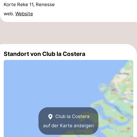
Korte Reke 11, Renesse
-
web.
Website
Buitenheem
-
De
-
Oase
Duinoord
-
Standort von Club la Costera
Ginsterveld
-
Julianahoeve
-
Livingstone
-
Port
-
Club la Costera
Greve
Port
-
auf der Karte anzeigen
Zélande
Resort
-