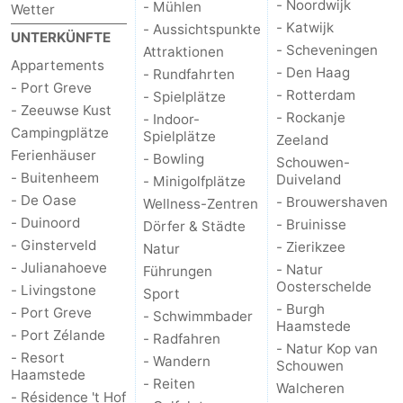
- Noordwijk
- Mühlen
Wetter
- Katwijk
Rundfahrten
-
- Aussichtspunkte
UNTERKÜNFTE
- Scheveningen
Attraktionen
Appartements
Spielplätze
-
- Den Haag
- Rundfahrten
- Port Greve
- Rotterdam
- Spielplätze
Indoor-
-
- Zeeuwse Kust
- Rockanje
- Indoor-
Campingplätze
Spielplätze
Zeeland
Spielplätze
Bowling
-
Ferienhäuser
- Bowling
Schouwen-
- Buitenheem
Duiveland
- Minigolfplätze
Minigolfplätze
Wellness-
- De Oase
- Brouwershaven
Wellness-Zentren
- Duinoord
- Bruinisse
Dörfer & Städte
Zentren
Dörfer
- Ginsterveld
- Zierikzee
Natur
- Julianahoeve
- Natur
&
Natur
Führungen
Oosterschelde
- Livingstone
Sport
- Burgh
Städte
Führungen
- Port Greve
- Schwimmbader
Haamstede
- Port Zélande
- Radfahren
- Natur Kop van
Sport
- Resort
- Wandern
Schouwen
Haamstede
- Reiten
Walcheren
-
- Résidence 't Hof