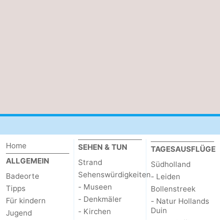
van
(mit
Lastminutes
Haamstede
Frühstück)
Strand
Sehen
&
-
tun
Museen
-
Denkmäler
-
Home
Kirchen
-
SEHEN & TUN
TAGESAUSFLÜGE
ALLGEMEIN
Strand
Südholland
Mühlen
-
Sehenswürdigkeiten
Badeorte
- Leiden
- Museen
Tipps
Bollenstreek
Aussichtspunkte
Attraktionen
- Denkmäler
Für kindern
- Natur Hollands
Duin
- Kirchen
Jugend
-