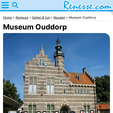
Home
Renesse
Home
Renesse
Sehen & tun
Museen
Museum Ouddorp
Museum Ouddorp
Tipps
Für
kindern
Übernachten
Appartements
-
Port
-
Greve
Zeeuwse
Campingplätze
Kust
Ferienhäuser