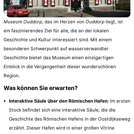
-
Buitenheem
-
Museum Ouddorp
, das im Herzen von
Ouddorp
liegt, ist
ein faszinierendes Ziel für alle, die an der lokalen
De
-
Geschichte und Kultur interessiert sind. Mit einem
Oase
Duinoord
-
besonderen Schwerpunkt auf wasserverwandter
Geschichte bietet das Museum einen einzigartigen
Ginsterveld
-
Einblick in die Vergangenheit dieser wunderschönen
Julianahoeve
-
Region.
Was können Sie erwarten?
Livingstone
-
Interaktive Säule über den Römischen Hafen:
Im ersten
Port
-
Stock befindet sich eine interaktive Säule, die die
Greve
Port
-
Geschichte des Römischen Hafens in der Oostdijkseweg
erzählt. Dieser Hafen wird in einer großen Vitrine
Zélande
Resort
-