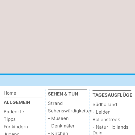
-
Natur
-
Hollands
Noordwijk
-
Duin
Katwijk
-
Scheveningen
-
Den
-
Haag
Rotterdam
-
Home
SEHEN & TUN
TAGESAUSFLÜGE
ALLGEMEIN
Strand
Südholland
Rockanje
Zeeland
Sehenswürdigkeiten
Badeorte
- Leiden
- Museen
Tipps
Schouwen-
Bollenstreek
- Denkmäler
Für kindern
- Natur Hollands
Duin
Duiveland
-
- Kirchen
Jugend