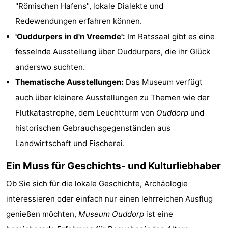
"Römischen Hafens", lokale Dialekte und
van
(mit
Lastminutes
Redewendungen erfahren können.
'Ouddurpers in d'n Vreemde':
Im Ratssaal gibt es eine
Haamstede
Frühstück)
Strand
fesselnde Ausstellung über Ouddurpers, die ihr Glück
Sehen
anderswo suchten.
Thematische Ausstellungen:
Das Museum verfügt
&
-
auch über kleinere Ausstellungen zu Themen wie der
tun
Museen
-
Flutkatastrophe, dem Leuchtturm von
Ouddorp
und
historischen Gebrauchsgegenständen aus
Denkmäler
-
Landwirtschaft und Fischerei.
Kirchen
-
Ein Muss für Geschichts- und Kulturliebhaber
Mühlen
-
Ob Sie sich für die lokale Geschichte, Archäologie
Aussichtspunkte
Attraktionen
interessieren oder einfach nur einen lehrreichen Ausflug
genießen möchten,
Museum Ouddorp
ist eine
-