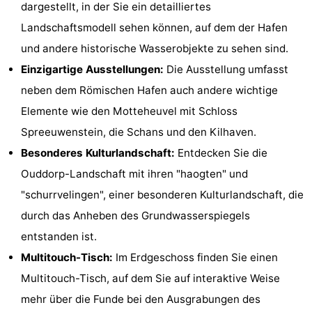
dargestellt, in der Sie ein detailliertes
Haamstede
Résidence
-
Landschaftsmodell sehen können, auf dem der Hafen
und andere historische Wasserobjekte zu sehen sind.
't
Schouwen
-
Einzigartige Ausstellungen:
Die Ausstellung umfasst
Hof
Schouwse
-
neben dem Römischen Hafen auch andere wichtige
Elemente wie den Motteheuvel mit Schloss
van
Valleien
Soeten
-
Spreeuwenstein, die Schans und den Kilhaven.
Haamstede
Haert
Wijde
-
Besonderes Kulturlandschaft:
Entdecken Sie die
Ouddorp-Landschaft mit ihren "haogten" und
Blick
Zeeland
-
"schurrvelingen", einer besonderen Kulturlandschaft, die
Village
Zeeuwse
-
durch das Anheben des Grundwasserspiegels
entstanden ist.
Kust
Zonnedorp
-
Multitouch-Tisch:
Im Erdgeschoss finden Sie einen
’t
Hotels
Multitouch-Tisch, auf dem Sie auf interaktive Weise
mehr über die Funde bei den Ausgrabungen des
Hof
Zimmer