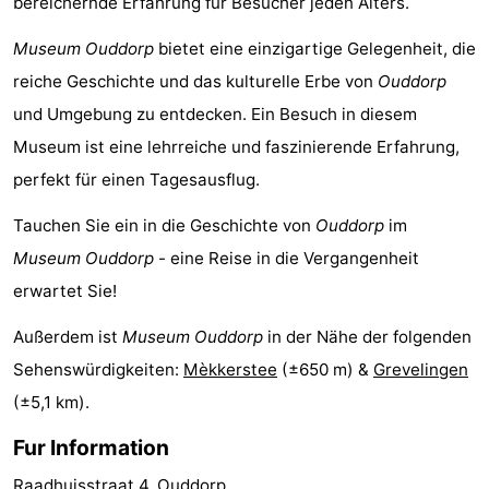
bereichernde Erfahrung für Besucher jeden Alters.
Rundfahrten
-
Museum Ouddorp
bietet eine einzigartige Gelegenheit, die
reiche Geschichte und das kulturelle Erbe von
Ouddorp
Spielplätze
-
und Umgebung zu entdecken. Ein Besuch in diesem
Indoor-
-
Museum ist eine lehrreiche und faszinierende Erfahrung,
perfekt für einen Tagesausflug.
Spielplätze
Bowling
-
Tauchen Sie ein in die Geschichte von
Ouddorp
im
Minigolfplätze
Wellness-
Museum Ouddorp
- eine Reise in die Vergangenheit
Zentren
Dörfer
erwartet Sie!
&
Natur
Außerdem ist
Museum Ouddorp
in der Nähe der folgenden
Sehenswürdigkeiten:
Mèkkerstee
(±650 m) &
Grevelingen
Städte
Führungen
(±5,1 km).
Sport
Fur Information
-
Raadhuisstraat 4, Ouddorp