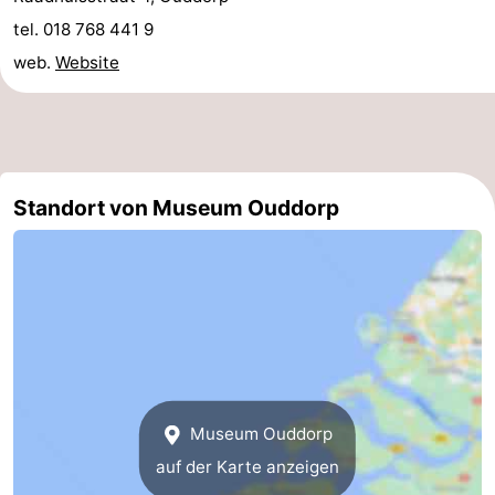
tel. 018 768 441 9
Schwimmbader
-
web.
Website
Radfahren
-
Wandern
-
Reiten
-
Standort von Museum Ouddorp
Golfplatze
-
Surfen
-
Sportangeln
-
Tauchen
Seehunden
Essen
Museum Ouddorp
auf der Karte anzeigen
und
Veranstaltungen