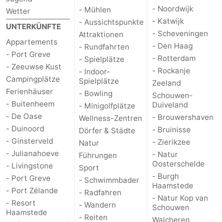
- Noordwijk
- Mühlen
Wetter
Brouwershaven
-
- Katwijk
- Aussichtspunkte
UNTERKÜNFTE
- Scheveningen
Attraktionen
Bruinisse
-
Appartements
- Den Haag
- Rundfahrten
- Port Greve
- Rotterdam
- Spielplätze
Zierikzee
-
- Zeeuwse Kust
- Rockanje
- Indoor-
Campingplätze
Spielplätze
Zeeland
Natur
-
Ferienhäuser
- Bowling
Schouwen-
- Buitenheem
Duiveland
- Minigolfplätze
Oosterschelde
Burgh
-
- De Oase
- Brouwershaven
Wellness-Zentren
- Duinoord
- Bruinisse
Haamstede
Natur
Walcheren
Dörfer & Städte
- Ginsterveld
- Zierikzee
Natur
Kop
-
- Julianahoeve
- Natur
Führungen
Oosterschelde
- Livingstone
Sport
van
Veere
-
- Burgh
- Port Greve
- Schwimmbader
Haamstede
- Port Zélande
- Radfahren
Schouwen
Natur
-
- Natur Kop van
- Resort
- Wandern
Schouwen
Haamstede
- Reiten
Oranjezon
Oostkapelle
-
Walcheren