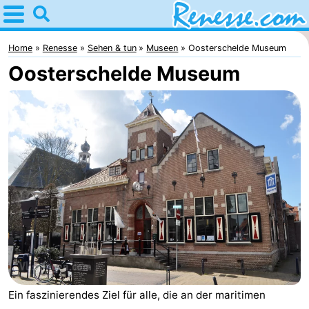
Home
Renesse
Home
Renesse
Sehen & tun
Museen
Oosterschelde Museum
Oosterschelde Museum
Tipps
Für
kindern
Übernachten
Appartements
-
Port
-
Greve
Zeeuwse
Campingplätze
Ein faszinierendes Ziel für alle, die an der maritimen
Kust
Ferienhäuser