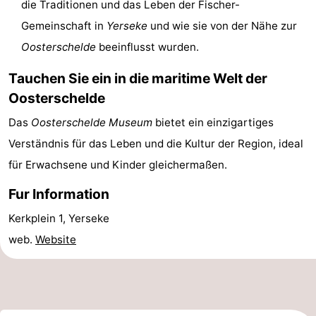
die Traditionen und das Leben der Fischer-
van
(mit
Lastminutes
Gemeinschaft in
Yerseke
und wie sie von der Nähe zur
Oosterschelde
beeinflusst wurden.
Haamstede
Frühstück)
Strand
Tauchen Sie ein in die maritime Welt der
Sehen
Oosterschelde
&
-
Das
Oosterschelde Museum
bietet ein einzigartiges
Verständnis für das Leben und die Kultur der Region, ideal
tun
Museen
-
für Erwachsene und Kinder gleichermaßen.
Denkmäler
-
Fur Information
Kirchen
-
Kerkplein 1, Yerseke
web.
Website
Mühlen
-
Aussichtspunkte
Attraktionen
-