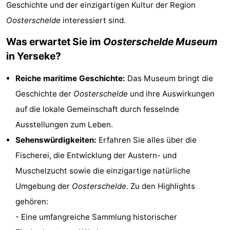
Geschichte und der einzigartigen Kultur der Region
-
Oosterschelde
interessiert sind.
Buitenheem
-
Was erwartet Sie im
Oosterschelde Museum
in Yerseke?
De
-
Reiche maritime Geschichte:
Das Museum bringt die
Oase
Duinoord
-
Geschichte der
Oosterschelde
und ihre Auswirkungen
Ginsterveld
-
auf die lokale Gemeinschaft durch fesselnde
Ausstellungen zum Leben.
Julianahoeve
-
Sehenswürdigkeiten:
Erfahren Sie alles über die
Livingstone
-
Fischerei, die Entwicklung der Austern- und
Muschelzucht sowie die einzigartige natürliche
Port
-
Umgebung der
Oosterschelde
. Zu den Highlights
Greve
Port
-
gehören:
- Eine umfangreiche Sammlung historischer
Zélande
Resort
-