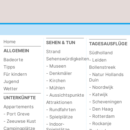
trinken
Praktisch
Forum
Route
Home
SEHEN & TUN
TAGESAUSFLÜGE
-
ALLGEMEIN
Strand
Südholland
Sehenswürdigkeiten
Badeorte
- Leiden
Parken
Reisebuchshop
- Museen
Tipps
Bollenstreek
- Denkmäler
Für kindern
- Natur Hollands
Medizin
Duin
- Kirchen
Jugend
- Noordwijk
- Mühlen
Adressen
Region
Wetter
- Katwijk
- Aussichtspunkte
UNTERKÜNFTE
Südholland
- Scheveningen
Attraktionen
Appartements
- Den Haag
- Rundfahrten
- Port Greve
-
- Rotterdam
- Spielplätze
- Zeeuwse Kust
- Rockanje
- Indoor-
Leiden
Bollenstreek
Campingplätze
Spielplätze