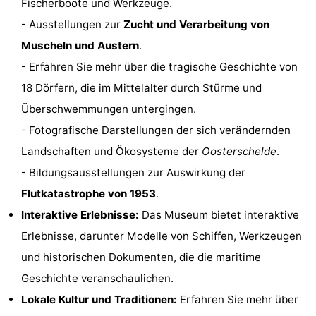
Fischerboote und Werkzeuge.
Haamstede
Résidence
-
- Ausstellungen zur
Zucht und Verarbeitung von
Muscheln und Austern
.
't
Schouwen
-
- Erfahren Sie mehr über die tragische Geschichte von
Hof
Schouwse
-
18 Dörfern, die im Mittelalter durch Stürme und
Überschwemmungen untergingen.
van
Valleien
Soeten
-
- Fotografische Darstellungen der sich verändernden
Haamstede
Haert
Wijde
-
Landschaften und Ökosysteme der
Oosterschelde
.
- Bildungsausstellungen zur Auswirkung der
Blick
Zeeland
-
Flutkatastrophe von 1953
.
Village
Zeeuwse
-
Interaktive Erlebnisse:
Das Museum bietet interaktive
Erlebnisse, darunter Modelle von Schiffen, Werkzeugen
Kust
Zonnedorp
-
und historischen Dokumenten, die die maritime
’t
Hotels
Geschichte veranschaulichen.
Lokale Kultur und Traditionen:
Erfahren Sie mehr über
Hof
Zimmer