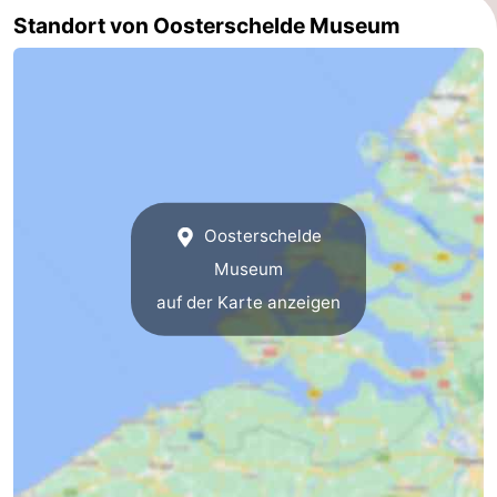
Standort von Oosterschelde Museum
Rundfahrten
-
Spielplätze
-
Indoor-
-
Spielplätze
Bowling
-
Minigolfplätze
Wellness-
Oosterschelde
Museum
Zentren
Dörfer
auf der Karte anzeigen
&
Natur
Städte
Führungen
Sport
-