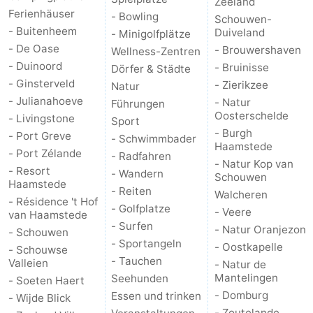
Zeeland
Ferienhäuser
- Bowling
Schouwen-
-
- Buitenheem
Duiveland
- Minigolfplätze
- De Oase
- Brouwershaven
Wellness-Zentren
Natur
-
- Duinoord
- Bruinisse
Dörfer & Städte
- Ginsterveld
- Zierikzee
Natur
Hollands
Noordwijk
-
- Julianahoeve
- Natur
Führungen
Oosterschelde
- Livingstone
Duin
Katwijk
-
Sport
- Burgh
- Port Greve
- Schwimmbader
Haamstede
Scheveningen
-
- Port Zélande
- Radfahren
- Natur Kop van
- Resort
- Wandern
Schouwen
Den
-
Haamstede
- Reiten
Walcheren
- Résidence 't Hof
- Golfplatze
- Veere
Haag
Rotterdam
-
van Haamstede
- Surfen
- Natur Oranjezon
- Schouwen
- Sportangeln
Rockanje
Zeeland
- Oostkapelle
- Schouwse
- Tauchen
Valleien
- Natur de
Schouwen-
Mantelingen
Seehunden
- Soeten Haert
- Domburg
Essen und trinken
- Wijde Blick
Duiveland
-
- Zoutelande