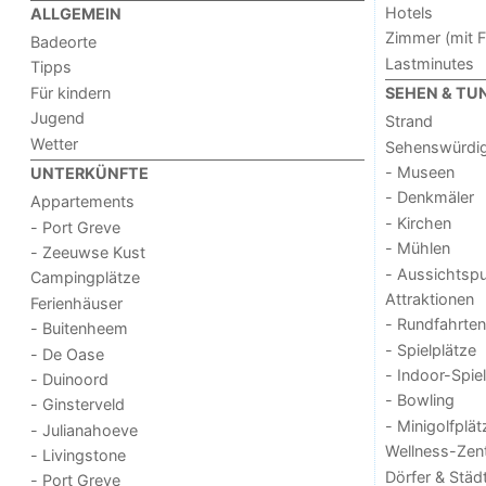
Hotels
ALLGEMEIN
Zimmer (mit F
Badeorte
Lastminutes
Tipps
Für kindern
SEHEN & TU
Jugend
Strand
Wetter
Sehenswürdig
- Museen
UNTERKÜNFTE
- Denkmäler
Appartements
- Kirchen
- Port Greve
- Mühlen
- Zeeuwse Kust
- Aussichtsp
Campingplätze
Attraktionen
Ferienhäuser
- Rundfahrten
- Buitenheem
- Spielplätze
- De Oase
- Indoor-Spie
- Duinoord
- Bowling
- Ginsterveld
- Minigolfplät
- Julianahoeve
Wellness-Zen
- Livingstone
Dörfer & Städ
- Port Greve