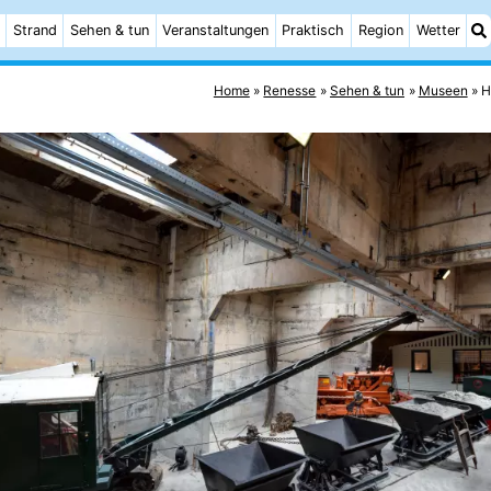
Strand
Sehen & tun
Veranstaltungen
Praktisch
Region
Wetter
Home
Renesse
Sehen & tun
Museen
H