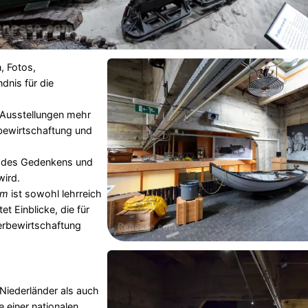
, Fotos,
dnis für die
e Ausstellungen mehr
bewirtschaftung und
t des Gedenkens und
wird.
um
ist sowohl lehrreich
et Einblicke, die für
erbewirtschaftung
 Niederländer als auch
e einer nationalen