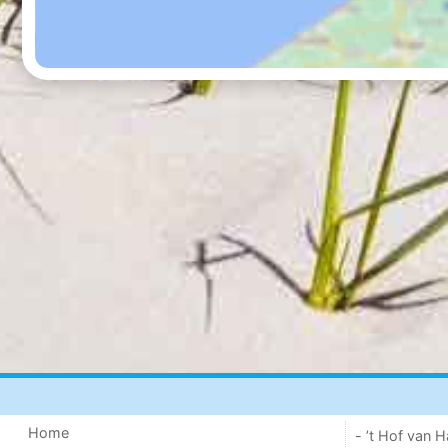
Home
- ’t Hof van