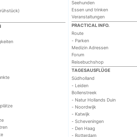
Seehunden
Essen und trinken
rühstück)
Veranstaltungen
PRACTICAL INFO.
N
Route
- Parken
keiten
Medizin Adressen
Forum
Reisebuchshop
TAGESAUSFLÜGE
unkte
Südholland
- Leiden
Bollenstreek
- Natur Hollands Duin
lplätze
- Noordwijk
- Katwijk
ze
- Scheveningen
tren
- Den Haag
te
- Rotterdam