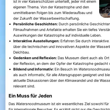
ist in vier Kaiserschützen unterteilt, jeder mit einem
eigenen Thema. Von der Katastrophe und den
unmittelbaren Folgen bis zum Wiederaufbau und
der Zukunft der Wasserbewirtschaftung.
Persönliche Geschichten:
Durch persönliche Geschichten
Filmaufnahmen und Artefakte erhalten Sie ein tiefes Verstän
Auswirkungen der Katastrophe auf individuelle Leben.
Interaktive Ausstellungen:
Erfahren Sie durch interaktiv
über die technischen und innovativen Aspekte der Wasser
Deichbau.
Gedenken und Reflexion:
Das Museum dient auch als Or
der Reflexion, an dem der Opfer der Katastrophe gedacht 
Bildend und Informativ:
Ein Besuch im
Watersnoodmuse
als auch informativ, für alle Altersgruppen geeignet und biet
aktuelle Diskussionen über den Klimawandel und die Wass
relevant sind.
Ein Muss für Jeden
Das
Watersnoodmuseum
ist ein wesentliches Ziel sowohl für
für internationale Besucher. Es erzählt nicht nur die Geschicht