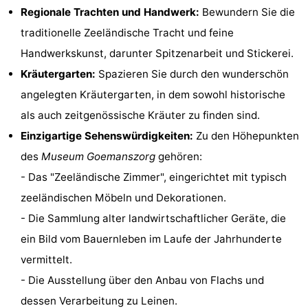
Regionale Trachten und Handwerk:
Bewundern Sie die
Rundfahrten
-
traditionelle Zeeländische Tracht und feine
Spielplätze
-
Handwerkskunst, darunter Spitzenarbeit und Stickerei.
Kräutergarten:
Spazieren Sie durch den wunderschön
Indoor-
-
angelegten Kräutergarten, in dem sowohl historische
Spielplätze
Bowling
-
als auch zeitgenössische Kräuter zu finden sind.
Einzigartige Sehenswürdigkeiten:
Zu den Höhepunkten
Minigolfplätze
Wellness-
des
Museum Goemanszorg
gehören:
Zentren
Dörfer
- Das "Zeeländische Zimmer", eingerichtet mit typisch
zeeländischen Möbeln und Dekorationen.
&
Natur
- Die Sammlung alter landwirtschaftlicher Geräte, die
Städte
Führungen
ein Bild vom Bauernleben im Laufe der Jahrhunderte
vermittelt.
Sport
- Die Ausstellung über den Anbau von Flachs und
-
dessen Verarbeitung zu Leinen.