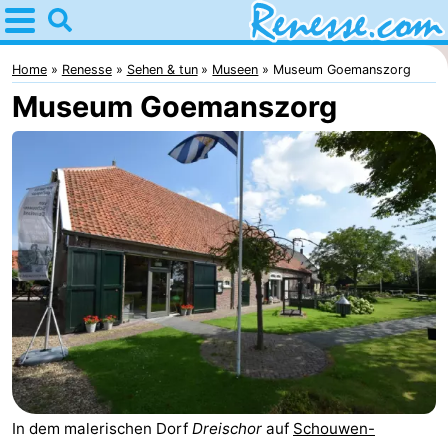
Home
Renesse
Home
Renesse
Sehen & tun
Museen
Museum Goemanszorg
Museum Goemanszorg
Tipps
Für
kindern
Übernachten
Appartements
-
Port
-
Greve
Zeeuwse
Campingplätze
Kust
Ferienhäuser
In dem malerischen Dorf
Dreischor
auf
Schouwen-