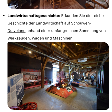
van
(mit
Lastminutes
Landwirtschaftsgeschichte:
Erkunden Sie die reiche
Haamstede
Frühstück)
Strand
Geschichte der Landwirtschaft auf
Schouwen-
Sehen
Duiveland
anhand einer umfangreichen Sammlung von
Werkzeugen, Wagen und Maschinen.
&
-
tun
Museen
-
Denkmäler
-
Kirchen
-
Mühlen
-
Aussichtspunkte
Attraktionen
-