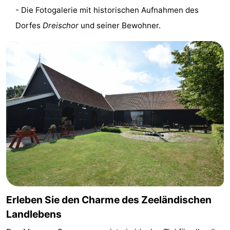
- Die Fotogalerie mit historischen Aufnahmen des
Schwimmbader
-
Dorfes
Dreischor
und seiner Bewohner.
Radfahren
-
Wandern
-
Reiten
-
Golfplatze
-
Surfen
-
Sportangeln
-
Tauchen
Seehunden
Erleben Sie den Charme des Zeeländischen
Essen
Landlebens
und
Veranstaltungen