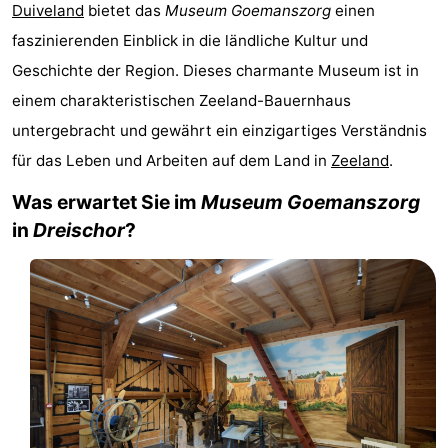
Duiveland
bietet das
Museum Goemanszorg
einen
-
faszinierenden Einblick in die ländliche Kultur und
Buitenheem
-
Geschichte der Region. Dieses charmante Museum ist in
einem charakteristischen Zeeland-Bauernhaus
De
-
untergebracht und gewährt ein einzigartiges Verständnis
Oase
Duinoord
-
für das Leben und Arbeiten auf dem Land in
Zeeland
.
Was erwartet Sie im
Museum Goemanszorg
Ginsterveld
-
in
Dreischor
?
Julianahoeve
-
Livingstone
-
Port
-
Greve
Port
-
Zélande
Resort
-