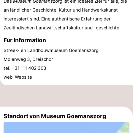
Das
Museum Goemanszorg
ist ein ideales Ziel für alle, die
an ländlicher Geschichte, Kultur und Handwerkskunst
trinken
Praktisch
interessiert sind. Eine authentische Erfahrung der
Forum
Zeeländischen Landwirtschaftskultur und -geschichte.
Route
Fur Information
Streek- en Landbouwmuseum Goemanszorg
-
Molenweg 3, Dreischor
Parken
Reisebuchshop
tel. +31 111 402 303
web.
Website
Medizin
Adressen
Region
Südholland
Standort von Museum Goemanszorg
-
Leiden
Bollenstreek