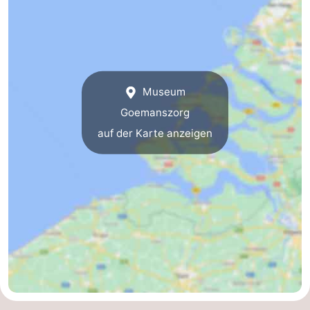
-
Natur
-
Hollands
Noordwijk
-
Museum
Goemanszorg
Duin
Katwijk
-
auf der Karte anzeigen
Scheveningen
-
Den
-
Haag
Rotterdam
-
Rockanje
Zeeland
Schouwen-
Duiveland
-