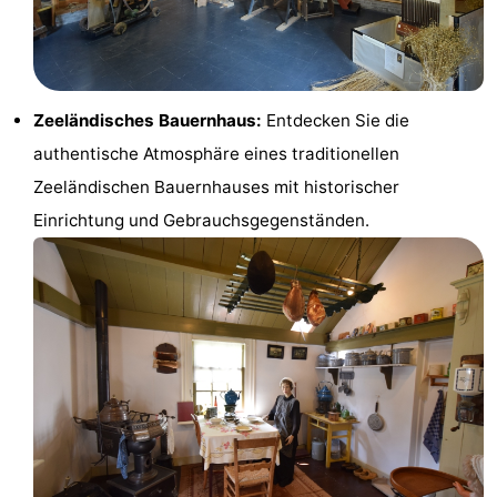
Haamstede
Résidence
-
't
Schouwen
-
Zeeländisches Bauernhaus:
Entdecken Sie die
Hof
Schouwse
-
authentische Atmosphäre eines traditionellen
van
Valleien
Soeten
-
Zeeländischen Bauernhauses mit historischer
Einrichtung und Gebrauchsgegenständen.
Haamstede
Haert
Wijde
-
Blick
Zeeland
-
Village
Zeeuwse
-
Kust
Zonnedorp
-
’t
Hotels
Hof
Zimmer