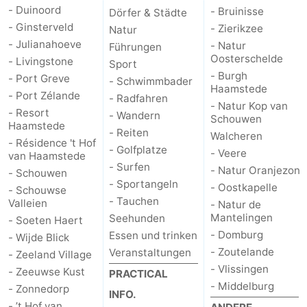
- Duinoord
- Bruinisse
Dörfer & Städte
- Ginsterveld
- Zierikzee
Natur
- Julianahoeve
- Natur
Führungen
Oosterschelde
- Livingstone
Sport
- Burgh
- Port Greve
- Schwimmbader
Haamstede
- Port Zélande
- Radfahren
- Natur Kop van
- Resort
- Wandern
Schouwen
Haamstede
- Reiten
Walcheren
- Résidence 't Hof
- Golfplatze
- Veere
van Haamstede
- Surfen
- Natur Oranjezon
- Schouwen
- Sportangeln
- Oostkapelle
- Schouwse
- Tauchen
Valleien
- Natur de
Mantelingen
Seehunden
- Soeten Haert
- Domburg
Essen und trinken
- Wijde Blick
- Zoutelande
Veranstaltungen
- Zeeland Village
- Vlissingen
- Zeeuwse Kust
PRACTICAL
- Middelburg
- Zonnedorp
INFO.
- ’t Hof van