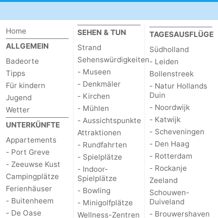
Natur
-
Home
SEHEN & TUN
TAGESAUSFLÜGE
de
Domburg
-
ALLGEMEIN
Strand
Südholland
Sehenswürdigkeiten
Badeorte
- Leiden
Mantelingen
Zoutelande
-
- Museen
Tipps
Bollenstreek
- Denkmäler
Für kindern
Vlissingen
-
- Natur Hollands
Duin
- Kirchen
Jugend
- Noordwijk
Middelburg
Wetter
- Mühlen
Wetter
- Katwijk
- Aussichtspunkte
UNTERKÜNFTE
Kontakt
- Scheveningen
Attraktionen
Appartements
- Den Haag
- Rundfahrten
- Port Greve
- Rotterdam
- Spielplätze
- Zeeuwse Kust
- Rockanje
- Indoor-
Campingplätze
Spielplätze
Zeeland
Ferienhäuser
- Bowling
Schouwen-
- Buitenheem
Duiveland
- Minigolfplätze
- De Oase
- Brouwershaven
Wellness-Zentren