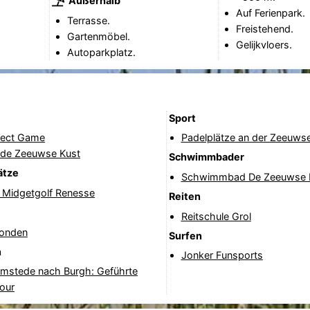
Außerhalb
Auf Ferienpark.
Terrasse.
Freistehend.
Gartenmöbel.
Gelijkvloers.
Autoparkplatz.
Sport
fect Game
Padelplätze an der Zeeuws
 de Zeeuwse Kust
Schwimmbader
ätze
Schwimmbad De Zeeuwse 
& Midgetgolf Renesse
Reiten
Reitschule Grol
onden
Surfen
n
Jonker Funsports
mstede nach Burgh: Geführte
our