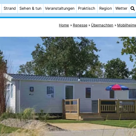
Strand
Sehen & tun
Veranstaltungen
Praktisch
Region
Wetter
Home
Renesse
Übernachten
Mobilheim