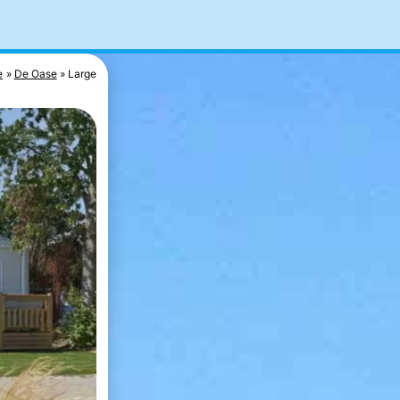
e
De Oase
Large