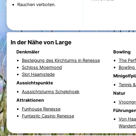
Rauchen verboten.
In der Nähe von Large
Denkmäler
Bowling
Besteigung des Kirchturms in Renesse
The Per
Schloss Moermond
Bowling
Slot Haamstede
Minigolfpl
Aussichtspunkte
Tennis 
Aussichtsturms Schelphoek
Natur
Attraktionen
Vroongr
Funhouse Renesse
Führunge
Funtastic Casino Renesse
Von Haa
Wandert