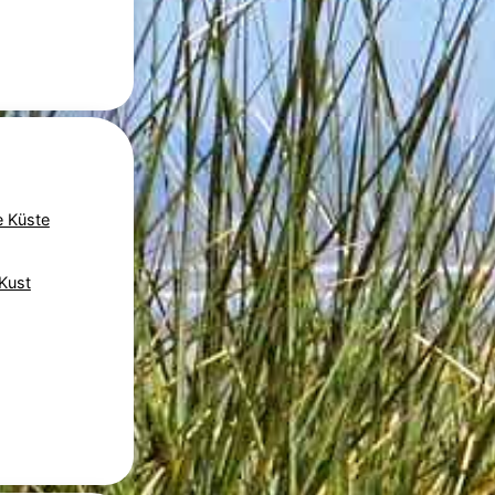
e Küste
Kust