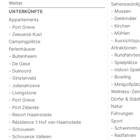
Wetter
Sehenswürdig
- Museen
UNTERKÜNFTE
- Denkmäler
Appartements
- Kirchen
- Port Greve
- Mühlen
- Zeeuwse Kust
- Aussichtsp
Campingplätze
Attraktionen
Ferienhäuser
- Rundfahrten
- Buitenheem
- Spielplätze
- De Oase
- Indoor-Spie
- Duinoord
- Bowling
- Ginsterveld
- Minigolfplät
- Julianahoeve
Wellness-Zen
- Livingstone
Dörfer & Städ
- Port Greve
Natur
- Port Zélande
Führungen
- Resort Haamstede
Sport
- Résidence 't Hof van Haamstede
- Schwimmba
- Schouwen
- Radfahren
- Schouwse Valleien