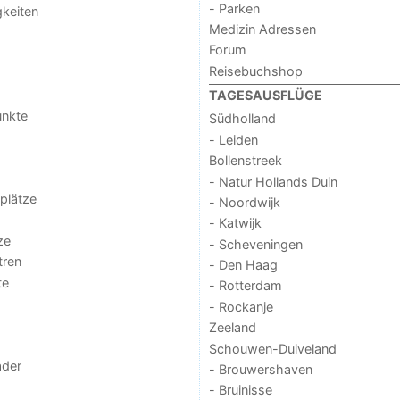
- Parken
keiten
Medizin Adressen
Forum
Reisebuchshop
TAGESAUSFLÜGE
unkte
Südholland
- Leiden
Bollenstreek
- Natur Hollands Duin
lplätze
- Noordwijk
- Katwijk
ze
- Scheveningen
tren
- Den Haag
te
- Rotterdam
- Rockanje
Zeeland
Schouwen-Duiveland
der
- Brouwershaven
- Bruinisse