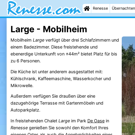
Renesse
Übernachten
Large - Mobilheim
Mobilheim
Large
verfügt über drei Schlafzimmern und
einem Badezimmer. Diese freistehende und
ebenerdige Unterkunft von ±44m² bietet Platz für bis
zu 6 Personen.
Die Küche ist unter anderem ausgestattet mit:
Kühlschrank, Kaffeemaschine, Wasserkocher und
Mikrowelle.
Außerdem verfügen Sie draußen über eine
dazugehörige Terrasse mit Gartenmöbeln und
Autoparkplatz.
In freistehenden Chalet
Large
im Park
De Oase
in
Renesse
genießen Sie sowohl den Komfort Ihres
eigenen Ortes als auch die Annehmlichkeiten eines