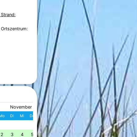
 Strand:
 Ortszentrum:
November 2026
Dezember 2026
Mo
Di
Mi
Do
Fr
Sa
So
W
Mo
Di
Mi
Do
Fr
S
1
1
2
3
4
49
2
3
4
5
6
7
8
7
8
9
10
11
1
50