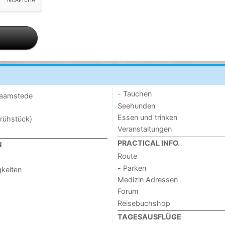
- Tauchen
 Haamstede
Seehunden
Essen und trinken
rühstück)
Veranstaltungen
PRACTICAL INFO.
N
Route
- Parken
keiten
Medizin Adressen
Forum
Reisebuchshop
TAGESAUSFLÜGE