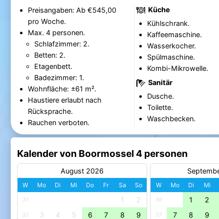
Küche
Preisangaben: Ab €545,00
pro Woche.
Kühlschrank.
Max. 4 personen.
Kaffeemaschine.
Schlafzimmer: 2.
Wasserkocher.
Betten: 2.
Spülmaschine.
Etagenbett.
Kombi-Mikrowelle.
Badezimmer: 1.
Sanitär
Wohnfläche: ±61 m².
Dusche.
Haustiere erlaubt nach
Toilette.
Rücksprache.
Waschbecken.
Rauchen verboten.
Kalender von Boormossel 4 personen
August 2026
Septemb
W
Mo
Di
Mi
Do
Fr
Sa
So
W
Mo
Di
Mi
1
2
1
2
31
36
3
4
5
6
7
8
9
7
8
9
32
37