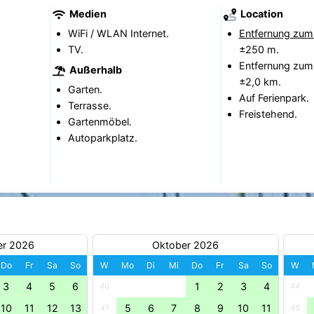
Medien
Location
WiFi / WLAN Internet.
Entfernung zum
TV.
±250 m.
Entfernung zum
Außerhalb
±2,0 km.
Garten.
Auf Ferienpark.
Terrasse.
Freistehend.
Gartenmöbel.
Autoparkplatz.
er 2026
Oktober 2026
Do
Fr
Sa
So
W
Mo
Di
Mi
Do
Fr
Sa
So
W
3
4
5
6
1
2
3
4
40
44
10
11
12
13
5
6
7
8
9
10
11
41
45