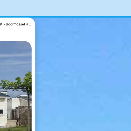
st
Boormossel 4 ...