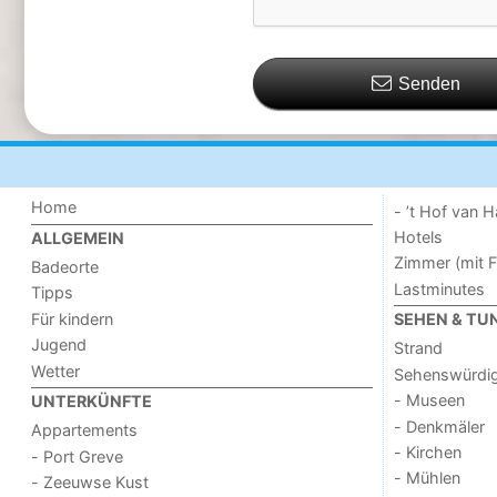
Senden
Home
- ’t Hof van
Hotels
ALLGEMEIN
Zimmer (mit F
Badeorte
Lastminutes
Tipps
Für kindern
SEHEN & TU
Jugend
Strand
Wetter
Sehenswürdig
- Museen
UNTERKÜNFTE
- Denkmäler
Appartements
- Kirchen
- Port Greve
- Mühlen
- Zeeuwse Kust