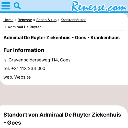
Home
Renesse
Home
Renesse
Sehen & tun
Krankenhäuser
Admiraal De Ruyter ...
Tipps
Admiraal De Ruyter Ziekenhuis - Goes - Krankenhaus
Für
Fur Information
kindern
Übernachten
's-Gravenpolderseweg 114, Goes
tel. +31 113 234 000
Appartements
web.
Website
-
Port
-
Greve
Zeeuwse
Campingplätze
Standort von Admiraal De Ruyter Ziekenhuis
- Goes
Kust
Ferienhäuser