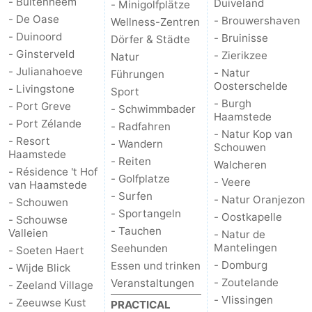
- Buitenheem
Duiveland
- Minigolfplätze
- De Oase
- Brouwershaven
Rundfahrten
-
Wellness-Zentren
- Duinoord
- Bruinisse
Dörfer & Städte
Spielplätze
-
- Ginsterveld
- Zierikzee
Natur
- Julianahoeve
- Natur
Führungen
Indoor-
-
Oosterschelde
- Livingstone
Sport
- Burgh
- Port Greve
- Schwimmbader
Spielplätze
Bowling
-
Haamstede
- Port Zélande
- Radfahren
- Natur Kop van
- Resort
- Wandern
Minigolfplätze
Wellness-
Schouwen
Haamstede
- Reiten
Walcheren
- Résidence 't Hof
Zentren
Dörfer
- Golfplatze
- Veere
van Haamstede
- Surfen
- Natur Oranjezon
- Schouwen
&
Natur
- Sportangeln
- Oostkapelle
- Schouwse
- Tauchen
Valleien
- Natur de
Städte
Führungen
Mantelingen
Seehunden
- Soeten Haert
- Domburg
Essen und trinken
- Wijde Blick
Sport
- Zoutelande
Veranstaltungen
- Zeeland Village
- Vlissingen
- Zeeuwse Kust
-
PRACTICAL