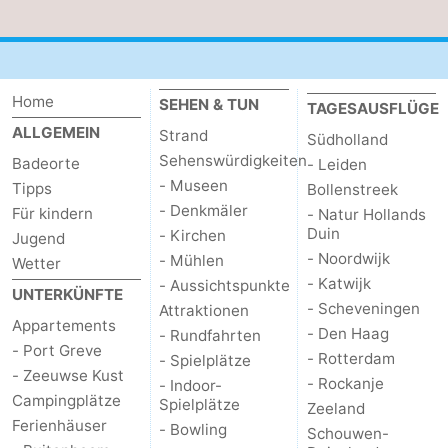
van
(mit
Lastminutes
Haamstede
Frühstück)
Strand
Home
SEHEN & TUN
TAGESAUSFLÜGE
Sehen
ALLGEMEIN
Strand
Südholland
Sehenswürdigkeiten
Badeorte
&
-
- Leiden
- Museen
Tipps
Bollenstreek
tun
Museen
-
- Denkmäler
Für kindern
- Natur Hollands
Duin
- Kirchen
Jugend
Denkmäler
-
- Noordwijk
- Mühlen
Wetter
- Katwijk
- Aussichtspunkte
UNTERKÜNFTE
Kirchen
-
- Scheveningen
Attraktionen
Appartements
- Den Haag
- Rundfahrten
Mühlen
-
- Port Greve
- Rotterdam
- Spielplätze
- Zeeuwse Kust
- Rockanje
- Indoor-
Aussichtspunkte
Attraktionen
Campingplätze
Spielplätze
Zeeland
Ferienhäuser
- Bowling
-
Schouwen-