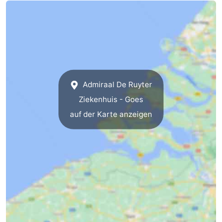
-
Buitenheem
-
De
-
Oase
Duinoord
-
Admiraal De Ruyter
Ziekenhuis - Goes
Ginsterveld
-
auf der Karte anzeigen
Julianahoeve
-
Livingstone
-
Port
-
Greve
Port
-
Zélande
Resort
-