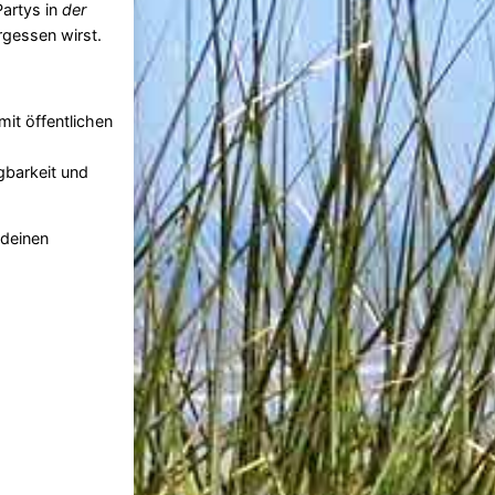
Partys in
der
rgessen wirst.
mit öffentlichen
gbarkeit und
 deinen