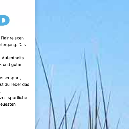
Flair relaxen
untergang. Das
s Aufenthalts
k und guter
assersport,
t du lieber das
.
zes sportliche
neuesten