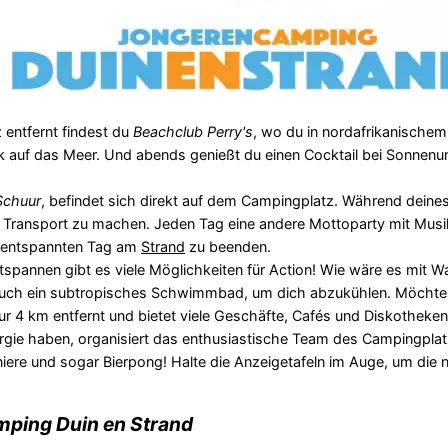
entfernt findest du
Beachclub Perry's
, wo du in nordafrikanischem 
ck auf das Meer. Und abends genießt du einen Cocktail bei Sonnen
Schuur
, befindet sich direkt auf dem Campingplatz. Während deine
n Transport zu machen. Jeden Tag eine andere Mottoparty mit Musi
m entspannten Tag am
Strand
zu beenden.
spannen gibt es viele Möglichkeiten für Action! Wie wäre es mit W
s auch ein subtropisches Schwimmbad, um dich abzukühlen. Möchtes
ur 4 km entfernt und bietet viele Geschäfte, Cafés und Diskotheken
ergie haben, organisiert das enthusiastische Team des Campingplat
niere und sogar Bierpong! Halte die Anzeigetafeln im Auge, um die 
ping Duin en Strand