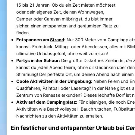
15 bis 21 Jahren. Ob du ein Zelt mieten möchtest
oder dein eigenes Zelt, deinen Wohnwagen,
Camper oder Caravan mitbringst, du bist immer
sicher, einen entspannten und geräumigen Platz zu
finden.
Entspannen am
Strand
:
Nur 300 Meter vom Campingplatz 
kannst. Frühstück, Mittag- oder Abendessen, alles mit Bli
ultimative Urlaubsgefühl, ohne weit zu reisen!
Partys in der Schuur:
Die größte Diskothek Zeelands,
die 
kannst du jeden Abend feiern, ohne dir Gedanken über de
Stimmung! Der perfekte Ort, um deinen Abend nach eine
Coole Aktivitäten in der Umgebung:
Neben Feiern und Ent
Quadfahren, Paintball oder Lasertag? In der Nähe gibt e
Zentrum von
Renesse
erkunden? Dieses lebhafte Dorf ist n
Aktiv auf dem Campingplatz:
Für diejenigen, die noch En
Aktivitäten wie Beachvolleyball, Bauchrutschen, Fußballtur
Nachrichten zu den Aktivitäten zu erhalten.
Ein festlicher und entspannter Urlaub bei
Cam