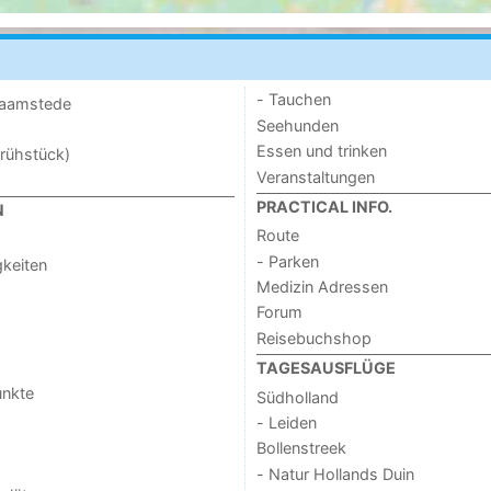
- Tauchen
 Haamstede
Seehunden
Essen und trinken
rühstück)
Veranstaltungen
PRACTICAL INFO.
N
Route
- Parken
keiten
Medizin Adressen
Forum
Reisebuchshop
TAGESAUSFLÜGE
unkte
Südholland
- Leiden
Bollenstreek
- Natur Hollands Duin