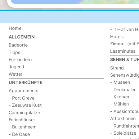
Home
- ’t Hof van
Hotels
ALLGEMEIN
Zimmer (mit F
Badeorte
Lastminutes
Tipps
Für kindern
SEHEN & TU
Jugend
Strand
Wetter
Sehenswürdig
- Museen
UNTERKÜNFTE
- Denkmäler
Appartements
- Kirchen
- Port Greve
- Mühlen
- Zeeuwse Kust
- Aussichtsp
Campingplätze
Attraktionen
Ferienhäuser
- Rundfahrten
- Buitenheem
- Spielplätze
- De Oase