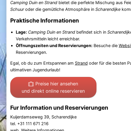
Camping Duin en Strand
bietet die perfekte Mischung aus Feie
Schuur
oder die gemütliche Atmosphäre in
Scharendijke
komms
Praktische Informationen
Lage:
Camping Duin en Strand
befindet sich in
Scharendijk
Verkehrsmitteln leicht erreichbar.
Öffnungszeiten und Reservierungen:
Besuche die
Websi
Reservierungen.
Egal, ob du zum Entspannen am
Strand
oder für die besten P
ultimativen Jugendurlaub!
Preise hier ansehen
und direkt online reservieren
Fur Information und Reservierungen
Kuijerdamseweg 39, Scharendijke
tel. +31 111 671 216
web.
Weitere Informationen