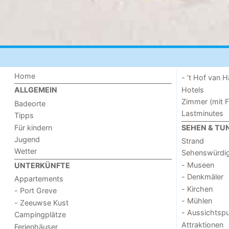
Home
- ’t Hof van
Hotels
ALLGEMEIN
Zimmer (mit F
Badeorte
Lastminutes
Tipps
Für kindern
SEHEN & TU
Jugend
Strand
Wetter
Sehenswürdig
- Museen
UNTERKÜNFTE
- Denkmäler
Appartements
- Kirchen
- Port Greve
- Mühlen
- Zeeuwse Kust
- Aussichtsp
Campingplätze
Attraktionen
Ferienhäuser