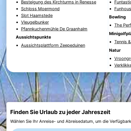
Besteigung des Kirchturms in Renesse
Funtast
Schloss Moermond
Funhous
Slot Haamstede
Bowling
Vleugelbunker
The Per
Pfannkuchenmühle De Graanhalm
Minigolfpl
Aussichtspunkte
Tennis 
Aussichtsplattform Zeepeduinen
Natur
Vroongr
Verklikk
Finden Sie Urlaub zu jeder Jahreszeit
Wählen Sie Ihr Anreise- und Abreisedatum, um die Verfügbark