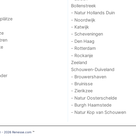
Bollenstreek
- Natur Hollands Duin
lplätze
- Noordwijk
- Katwijk
ze
- Scheveningen
tren
- Den Haag
te
- Rotterdam
- Rockanje
Zeeland
Schouwen-Duiveland
der
- Brouwershaven
- Bruinisse
- Zierikzee
- Natur Oosterschelde
- Burgh Haamstede
- Natur Kop van Schouwen
8 - 2026 Renesse.com
™