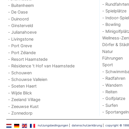
- Rundfahrten
- Buitenheem
- Spielplätze
- De Oase
- Indoor-Spie
- Duinoord
- Bowling
- Ginsterveld
- Minigolfplät
- Julianahoeve
Wellness-Zen
- Livingstone
Dörfer & Städ
- Port Greve
Natur
- Port Zélande
Führungen
- Resort Haamstede
Sport
- Résidence 't Hof van Haamstede
- Schwimmba
- Schouwen
- Radfahren
- Schouwse Valleien
- Wandern
- Soeten Haert
- Reiten
- Wijde Blick
- Golfplatze
- Zeeland Village
- Surfen
- Zeeuwse Kust
- Sportangeln
- Zonnedorp
nutzungsbedingungen
|
datenschutzerklärung
|
copyright © 199