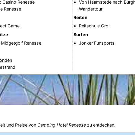
ic Casino Renesse
Von Haamstede nach Burgh
e Renesse
Wandertour
Reiten
fect Game
Reitschule Grol
ätze
Surfen
& Midgetgolf Renesse
Jonker Funsports
onden
erstrand
eit und Preise von
Camping Hotel Renesse
zu entdecken.