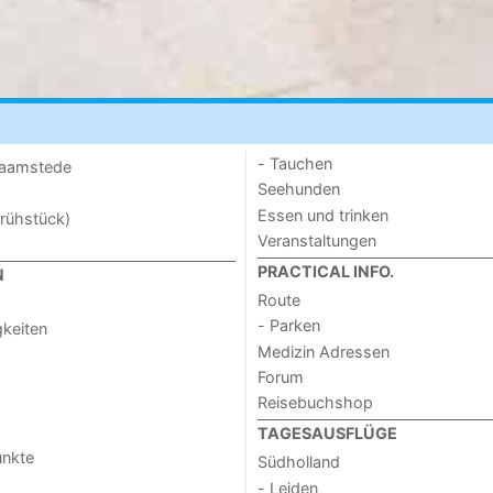
- Tauchen
 Haamstede
Seehunden
Essen und trinken
rühstück)
Veranstaltungen
PRACTICAL INFO.
N
Route
- Parken
keiten
Medizin Adressen
Forum
Reisebuchshop
TAGESAUSFLÜGE
unkte
Südholland
- Leiden