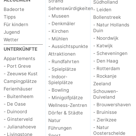
Strand
Südholland
Sehenswürdigkeiten
Badeorte
- Leiden
Natur
-
- Museen
Tipps
Bollenstreek
- Denkmäler
Für kindern
- Natur Hollands
de
Domburg
-
Duin
- Kirchen
Jugend
- Noordwijk
- Mühlen
Mantelingen
Zoutelande
-
Wetter
- Katwijk
- Aussichtspunkte
UNTERKÜNFTE
Vlissingen
-
- Scheveningen
Attraktionen
Appartements
- Den Haag
- Rundfahrten
- Port Greve
Middelburg
Wetter
- Rotterdam
- Spielplätze
- Zeeuwse Kust
- Rockanje
- Indoor-
Kontakt
Campingplätze
Spielplätze
Zeeland
Ferienhäuser
- Bowling
Schouwen-
- Buitenheem
Duiveland
- Minigolfplätze
- De Oase
- Brouwershaven
Wellness-Zentren
- Duinoord
- Bruinisse
Dörfer & Städte
- Ginsterveld
- Zierikzee
Natur
- Julianahoeve
- Natur
Führungen
Oosterschelde
- Livingstone
Sport