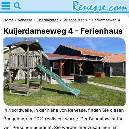
Home
Renesse
Home
Renesse
Übernachten
Ferienhäuser
Kuijerdamseweg 4
Kuijerdamseweg 4 - Ferienhaus
Tipps
Für
kindern
Übernachten
Appartements
-
Port
-
Greve
Zeeuwse
Campingplätze
In Noordwelle, in der Nähe von Renesse, finden Sie diesen
Bungalow, der 2021 realisiert wurde. Der Bungalow ist für
Kust
Ferienhäuser
vier Personen geeignet. Sie werden hier zusammen mit