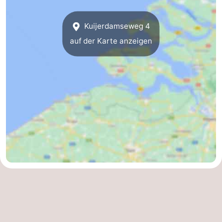
-
Kuijerdamseweg 4
Natur
-
auf der Karte anzeigen
Hollands
Noordwijk
-
Duin
Katwijk
-
Scheveningen
-
Den
-
Haag
Rotterdam
-
Rockanje
Zeeland
Schouwen-
Duiveland
-