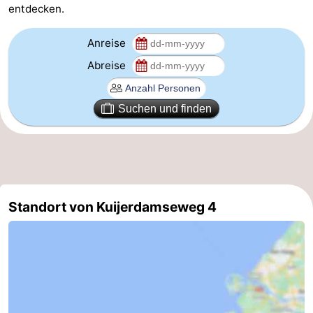
entdecken.
trinken
Praktisch
Anreise
Forum
Abreise
Route
Suchen und finden
-
Parken
Reisebuchshop
Medizin
Standort von Kuijerdamseweg 4
Adressen
Region
Südholland
-
Leiden
Bollenstreek