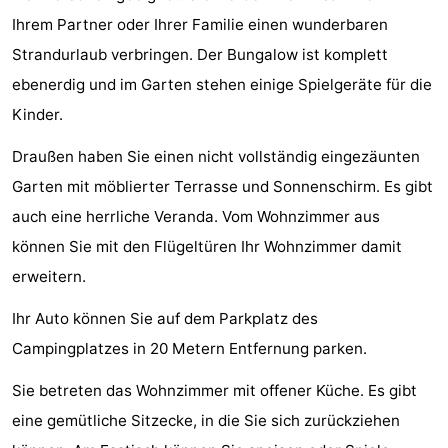
-
Ihrem Partner oder Ihrer Familie einen wunderbaren
Strandurlaub verbringen. Der Bungalow ist komplett
Buitenheem
-
ebenerdig und im Garten stehen einige Spielgeräte für die
De
-
Kinder.
Draußen haben Sie einen nicht vollständig eingezäunten
Oase
Duinoord
-
Garten mit möblierter Terrasse und Sonnenschirm. Es gibt
Ginsterveld
-
auch eine herrliche Veranda. Vom Wohnzimmer aus
können Sie mit den Flügeltüren Ihr Wohnzimmer damit
Julianahoeve
-
erweitern.
Livingstone
-
Ihr Auto können Sie auf dem Parkplatz des
Port
-
Campingplatzes in 20 Metern Entfernung parken.
Greve
Port
-
Sie betreten das Wohnzimmer mit offener Küche. Es gibt
eine gemütliche Sitzecke, in die Sie sich zurückziehen
Zélande
Resort
-