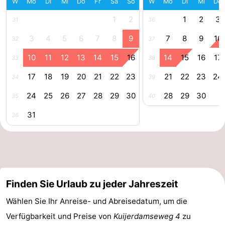
W
Mo
Di
Mi
Do
Fr
Sa
So
W
Mo
Di
Mi
Do
Schwimmbader
-
1
2
1
2
3
31
36
3
4
5
6
7
8
9
7
8
9
10
Radfahren
-
32
37
10
11
12
13
14
15
16
14
15
16
17
33
38
Wandern
-
17
18
19
20
21
22
23
21
22
23
24
34
39
Reiten
-
24
25
26
27
28
29
30
28
29
30
35
40
Golfplatze
-
31
36
Surfen
-
Sportangeln
-
Tauchen
Seehunden
Finden Sie Urlaub zu jeder Jahreszeit
Essen
Wählen Sie Ihr Anreise- und Abreisedatum, um die
Verfügbarkeit und Preise von
Kuijerdamseweg 4
zu
und
Veranstaltungen