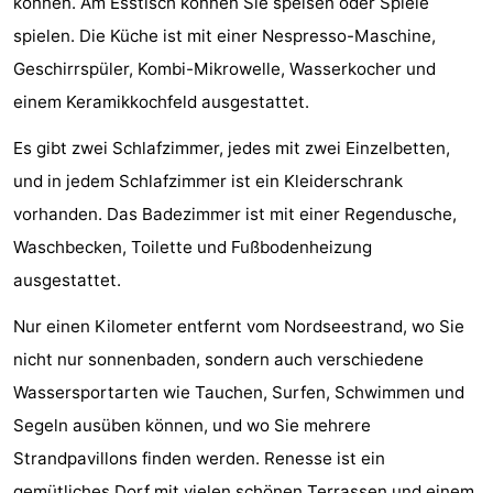
können. Am Esstisch können Sie speisen oder Spiele
Haamstede
Résidence
-
spielen. Die Küche ist mit einer Nespresso-Maschine,
Geschirrspüler, Kombi-Mikrowelle, Wasserkocher und
't
Schouwen
-
einem Keramikkochfeld ausgestattet.
Hof
Schouwse
-
Es gibt zwei Schlafzimmer, jedes mit zwei Einzelbetten,
van
Valleien
Soeten
-
und in jedem Schlafzimmer ist ein Kleiderschrank
vorhanden. Das Badezimmer ist mit einer Regendusche,
Haamstede
Haert
Wijde
-
Waschbecken, Toilette und Fußbodenheizung
Blick
Zeeland
-
ausgestattet.
Village
Zeeuwse
-
Nur einen Kilometer entfernt vom Nordseestrand, wo Sie
nicht nur sonnenbaden, sondern auch verschiedene
Kust
Zonnedorp
-
Wassersportarten wie Tauchen, Surfen, Schwimmen und
’t
Hotels
Segeln ausüben können, und wo Sie mehrere
Strandpavillons finden werden. Renesse ist ein
Hof
Zimmer
gemütliches Dorf mit vielen schönen Terrassen und einem