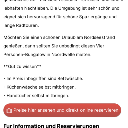
van
(mit
Lastminutes
lebhaften Nachtleben. Die Umgebung ist sehr schön und
eignet sich hervorragend für schöne Spaziergänge und
Haamstede
Frühstück)
Strand
lange Radtouren.
Sehen
Möchten Sie einen schönen Urlaub am Nordseestrand
genießen, dann sollten Sie unbedingt diesen Vier-
&
-
Personen-Bungalow in Noordwelle mieten.
tun
Museen
-
**Gut zu wissen**
Denkmäler
-
- Im Preis inbegriffen sind Bettwäsche.
Kirchen
-
- Küchenwäsche selbst mitbringen.
- Handtücher selbst mitbringen.
Mühlen
-
Preise hier ansehen
und direkt online reservieren
Aussichtspunkte
Attraktionen
-
Fur Information und Reservierungen