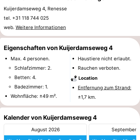
Kuijerdamseweg 4, Renesse
Rundfahrten
-
tel. +31 118 744 025
Spielplätze
-
web.
Weitere Informationen
Indoor-
-
Eigenschaften von Kuijerdamseweg 4
Spielplätze
Bowling
-
Max. 4 personen.
Haustiere nicht erlaubt.
Minigolfplätze
Wellness-
Schlafzimmer: 2.
Rauchen verboten.
Betten: 4.
Location
Zentren
Dörfer
Badezimmer: 1.
Entfernung zum Strand:
&
Natur
Wohnfläche: ±49 m².
±1,7 km.
Städte
Führungen
Kalender von Kuijerdamseweg 4
Sport
August 2026
September 
-