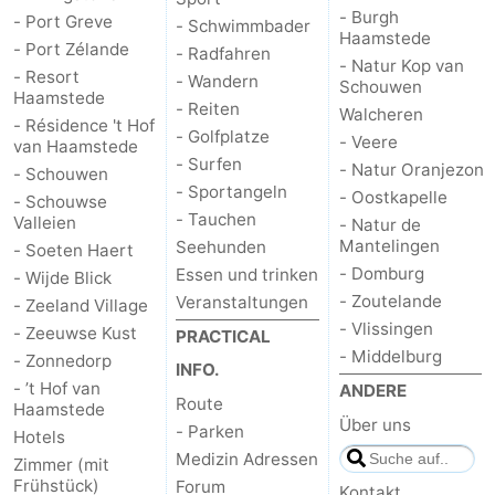
- Burgh
- Port Greve
- Schwimmbader
Haamstede
- Port Zélande
- Radfahren
- Natur Kop van
- Resort
- Wandern
Schouwen
Haamstede
- Reiten
Walcheren
- Résidence 't Hof
- Golfplatze
- Veere
van Haamstede
- Surfen
- Natur Oranjezon
- Schouwen
- Sportangeln
- Oostkapelle
- Schouwse
- Tauchen
Valleien
- Natur de
Mantelingen
Seehunden
- Soeten Haert
- Domburg
Essen und trinken
- Wijde Blick
- Zoutelande
Veranstaltungen
- Zeeland Village
- Vlissingen
- Zeeuwse Kust
PRACTICAL
- Middelburg
- Zonnedorp
INFO.
- ’t Hof van
ANDERE
Route
Haamstede
Über uns
- Parken
Hotels
Medizin Adressen
Zimmer (mit
Frühstück)
Forum
Kontakt