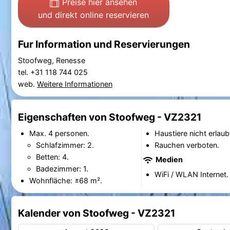
Preise hier ansehen
und direkt online reservieren
Fur Information und Reservierungen
Stoofweg, Renesse
tel. +31 118 744 025
web.
Weitere Informationen
Eigenschaften von Stoofweg - VZ2321
Max. 4 personen.
Haustiere nicht erlaub
Schlafzimmer: 2.
Rauchen verboten.
Betten: 4.
Medien
Badezimmer: 1.
WiFi / WLAN Internet.
Wohnfläche: ±68 m².
Kalender von Stoofweg - VZ2321