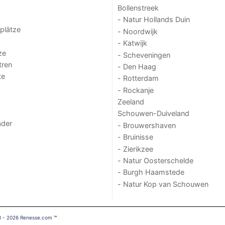
Bollenstreek
- Natur Hollands Duin
lplätze
- Noordwijk
- Katwijk
ze
- Scheveningen
tren
- Den Haag
te
- Rotterdam
- Rockanje
Zeeland
Schouwen-Duiveland
der
- Brouwershaven
- Bruinisse
- Zierikzee
- Natur Oosterschelde
- Burgh Haamstede
- Natur Kop van Schouwen
8 - 2026 Renesse.com
™