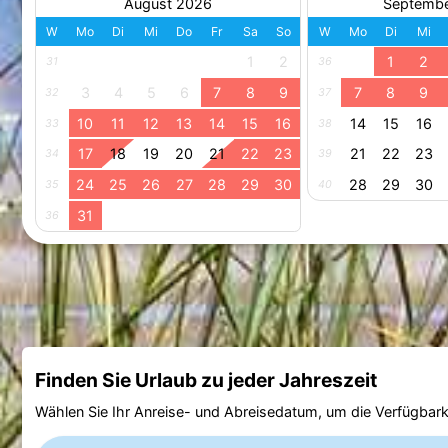
August 2026
Septemb
W
Mo
Di
Mi
Do
Fr
Sa
So
W
Mo
Di
Mi
1
2
1
2
31
36
3
4
5
6
7
8
9
7
8
9
32
37
10
11
12
13
14
15
16
14
15
16
33
38
17
18
19
20
21
22
23
21
22
23
34
39
24
25
26
27
28
29
30
28
29
30
35
40
31
36
Finden Sie Urlaub zu jeder Jahreszeit
Wählen Sie Ihr Anreise- und Abreisedatum, um die Verfügbark