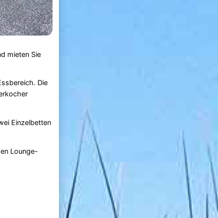
nd mieten Sie
ssbereich. Die
serkocher
wei Einzelbetten
chen Lounge-