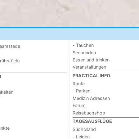
- Tauchen
 Haamstede
Seehunden
Essen und trinken
rühstück)
Veranstaltungen
PRACTICAL INFO.
N
Route
- Parken
keiten
Medizin Adressen
Forum
Reisebuchshop
TAGESAUSFLÜGE
unkte
Südholland
- Leiden