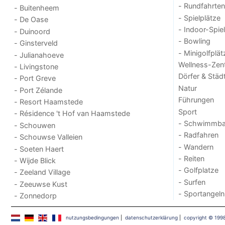
- Rundfahrten
- Buitenheem
- Spielplätze
- De Oase
- Indoor-Spie
- Duinoord
- Bowling
- Ginsterveld
- Minigolfplät
- Julianahoeve
Wellness-Zen
- Livingstone
Dörfer & Städ
- Port Greve
Natur
- Port Zélande
Führungen
- Resort Haamstede
Sport
- Résidence 't Hof van Haamstede
- Schwimmba
- Schouwen
- Radfahren
- Schouwse Valleien
- Wandern
- Soeten Haert
- Reiten
- Wijde Blick
- Golfplatze
- Zeeland Village
- Surfen
- Zeeuwse Kust
- Sportangeln
- Zonnedorp
nutzungsbedingungen
|
datenschutzerklärung
|
copyright © 199