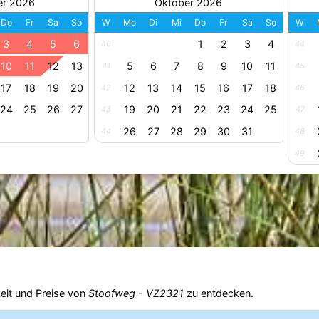
er 2026
Oktober 2026
Do
Fr
Sa
So
W
Mo
Di
Mi
Do
Fr
Sa
So
W
3
4
5
6
1
2
3
4
40
44
10
11
12
13
5
6
7
8
9
10
11
41
45
17
18
19
20
12
13
14
15
16
17
18
42
46
24
25
26
27
19
20
21
22
23
24
25
43
47
26
27
28
29
30
31
44
48
49
eit und Preise von
Stoofweg - VZ2321
zu entdecken.