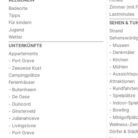
Zimmer (mit F
Badeorte
Lastminutes
Tipps
Für kindern
SEHEN & TU
Jugend
Strand
Wetter
Sehenswürdig
- Museen
UNTERKÜNFTE
- Denkmäler
Appartements
- Kirchen
- Port Greve
- Mühlen
- Zeeuwse Kust
- Aussichtsp
Campingplätze
Attraktionen
Ferienhäuser
- Rundfahrten
- Buitenheem
- Spielplätze
- De Oase
- Indoor-Spie
- Duinoord
- Bowling
- Ginsterveld
- Minigolfplät
- Julianahoeve
Wellness-Zen
- Livingstone
Dörfer & Städ
- Port Greve