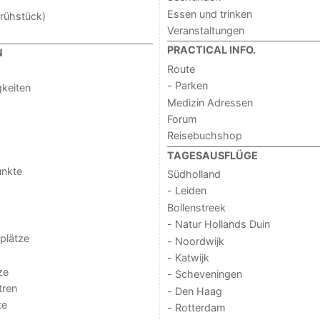
Essen und trinken
rühstück)
Veranstaltungen
PRACTICAL INFO.
N
Route
- Parken
keiten
Medizin Adressen
Forum
Reisebuchshop
TAGESAUSFLÜGE
unkte
Südholland
- Leiden
Bollenstreek
- Natur Hollands Duin
lplätze
- Noordwijk
- Katwijk
ze
- Scheveningen
tren
- Den Haag
te
- Rotterdam