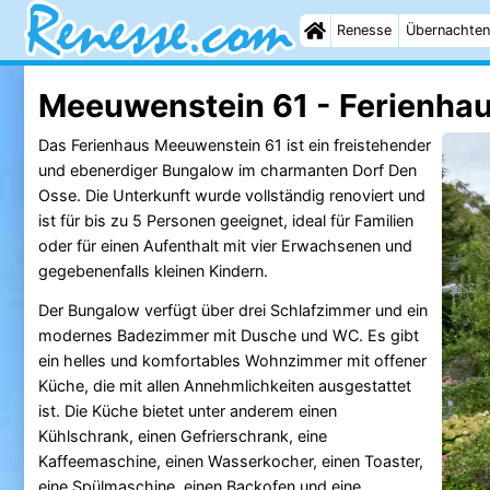
Renesse
Übernachten
Meeuwenstein 61 - Ferienha
Das Ferienhaus Meeuwenstein 61 ist ein freistehender
und ebenerdiger Bungalow im charmanten Dorf Den
Osse. Die Unterkunft wurde vollständig renoviert und
ist für bis zu 5 Personen geeignet, ideal für Familien
oder für einen Aufenthalt mit vier Erwachsenen und
gegebenenfalls kleinen Kindern.
Der Bungalow verfügt über drei Schlafzimmer und ein
modernes Badezimmer mit Dusche und WC. Es gibt
ein helles und komfortables Wohnzimmer mit offener
Küche, die mit allen Annehmlichkeiten ausgestattet
ist. Die Küche bietet unter anderem einen
Kühlschrank, einen Gefrierschrank, eine
Kaffeemaschine, einen Wasserkocher, einen Toaster,
eine Spülmaschine, einen Backofen und eine