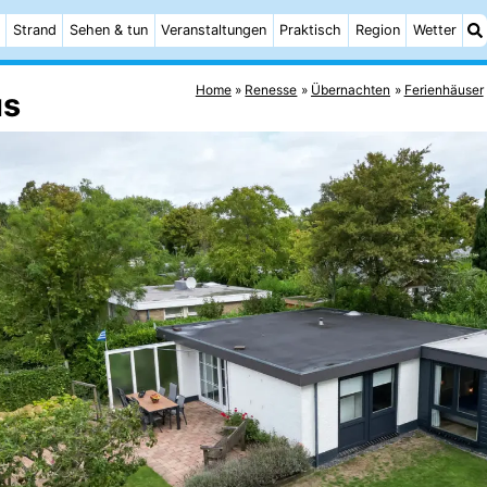
Strand
Sehen & tun
Veranstaltungen
Praktisch
Region
Wetter
Home
Renesse
Übernachten
Ferienhäuser
us