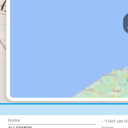
Home
- ’t Hof van
Hotels
ALLGEMEIN