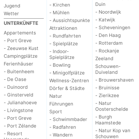
Duin
- Kirchen
Jugend
- Noordwijk
- Mühlen
Wetter
- Katwijk
- Aussichtspunkte
UNTERKÜNFTE
- Scheveningen
Attraktionen
Appartements
- Den Haag
- Rundfahrten
- Port Greve
- Rotterdam
- Spielplätze
- Zeeuwse Kust
- Rockanje
- Indoor-
Campingplätze
Spielplätze
Zeeland
Ferienhäuser
- Bowling
Schouwen-
- Buitenheem
Duiveland
- Minigolfplätze
- De Oase
- Brouwershaven
Wellness-Zentren
- Duinoord
- Bruinisse
Dörfer & Städte
- Ginsterveld
- Zierikzee
Natur
- Julianahoeve
- Natur
Führungen
Oosterschelde
- Livingstone
Sport
- Burgh
- Port Greve
- Schwimmbader
Haamstede
- Port Zélande
- Radfahren
- Natur Kop van
- Resort
- Wandern
Schouwen