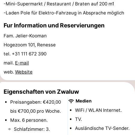
-Mini-Supermarkt / Restaurant / Braten auf 200 m1
van
(mit
Lastminutes
-Laden Pole für Elektro-Fahrzeug in Absprache möglich
Haamstede
Frühstück)
Strand
Fur Information und Reservierungen
Sehen
Fam. Jelier-Kooman
Hogezoom 101, Renesse
&
-
tel. +31 111 672 390
tun
Museen
-
mail.
E-mail
web.
Website
Denkmäler
-
Kirchen
-
Eigenschaften von Zwaluw
Medien
Preisangaben: €420,00
Mühlen
-
WiFi / WLAN Internet.
bis €700,00 pro Woche.
Aussichtspunkte
Attraktionen
TV.
Max. 6 personen.
Ausländische TV-Sender.
Schlafzimmer: 3.
-