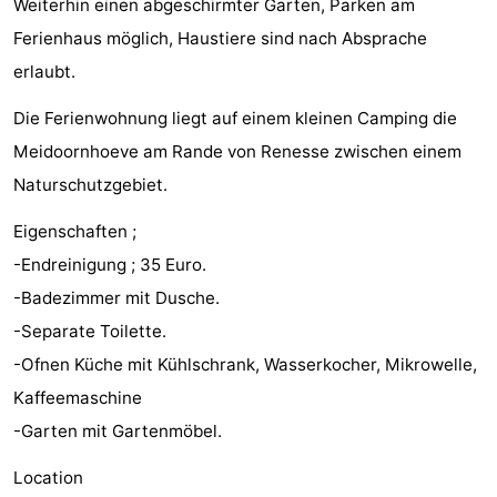
Weiterhin einen abgeschirmter Garten, Parken am
Haamstede
Résidence
-
Ferienhaus möglich, Haustiere sind nach Absprache
erlaubt.
't
Schouwen
-
Die Ferienwohnung liegt auf einem kleinen Camping die
Hof
Schouwse
-
Meidoornhoeve am Rande von Renesse zwischen einem
van
Valleien
Soeten
-
Naturschutzgebiet.
Haamstede
Haert
Wijde
-
Eigenschaften ;
-Endreinigung ; 35 Euro.
Blick
Zeeland
-
-Badezimmer mit Dusche.
Village
Zeeuwse
-
-Separate Toilette.
-Ofnen Küche mit Kühlschrank, Wasserkocher, Mikrowelle,
Kust
Zonnedorp
-
Kaffeemaschine
’t
Hotels
-Garten mit Gartenmöbel.
Location
Hof
Zimmer