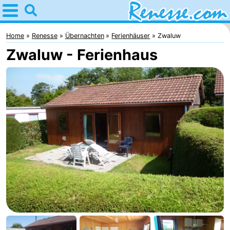
Home
Renesse
Home
Renesse
Übernachten
Ferienhäuser
Zwaluw
Zwaluw - Ferienhaus
Tipps
Für
kindern
Übernachten
Appartements
-
Port
-
Greve
Zeeuwse
Campingplätze
Kust
Ferienhäuser