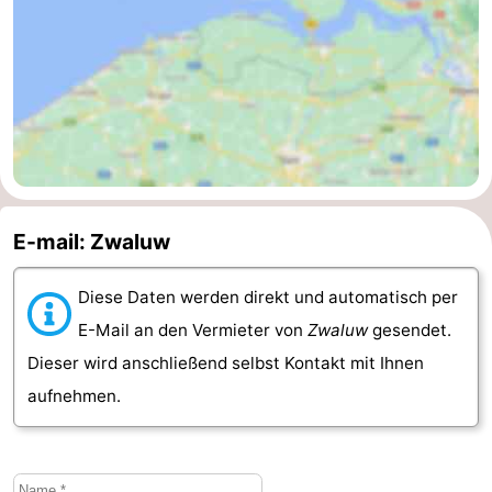
-
Natur
-
Hollands
Noordwijk
-
Duin
Katwijk
-
Scheveningen
-
E-mail: Zwaluw
Den
-
Diese Daten werden direkt und automatisch per
E-Mail an den Vermieter von
Zwaluw
gesendet.
Haag
Rotterdam
-
Dieser wird anschließend selbst Kontakt mit Ihnen
Rockanje
Zeeland
aufnehmen.
Schouwen-
Duiveland
-