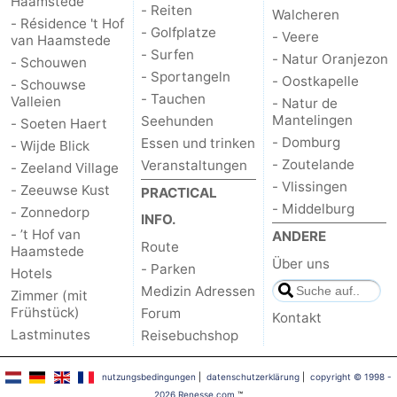
Haamstede
- Reiten
Walcheren
- Résidence 't Hof
- Golfplatze
- Veere
van Haamstede
- Surfen
- Natur Oranjezon
- Schouwen
- Sportangeln
- Oostkapelle
- Schouwse
- Tauchen
Valleien
- Natur de
Mantelingen
Seehunden
- Soeten Haert
- Domburg
Essen und trinken
- Wijde Blick
- Zoutelande
Veranstaltungen
- Zeeland Village
- Vlissingen
- Zeeuwse Kust
PRACTICAL
- Middelburg
- Zonnedorp
INFO.
- ’t Hof van
ANDERE
Route
Haamstede
Über uns
- Parken
Hotels
Medizin Adressen
Zimmer (mit
Frühstück)
Forum
Kontakt
Lastminutes
Reisebuchshop
nutzungsbedingungen
|
datenschutzerklärung
|
copyright © 1998 -
2026 Renesse.com
™