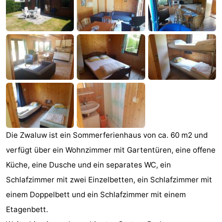
-
Buitenheem
-
De
-
Oase
Duinoord
-
Ginsterveld
-
Julianahoeve
-
Die Zwaluw ist ein Sommerferienhaus von ca. 60 m2 und
Livingstone
-
verfügt über ein Wohnzimmer mit Gartentüren, eine offene
Küche, eine Dusche und ein separates WC, ein
Port
-
Schlafzimmer mit zwei Einzelbetten, ein Schlafzimmer mit
Greve
Port
-
einem Doppelbett und ein Schlafzimmer mit einem
Etagenbett.
Zélande
Resort
-