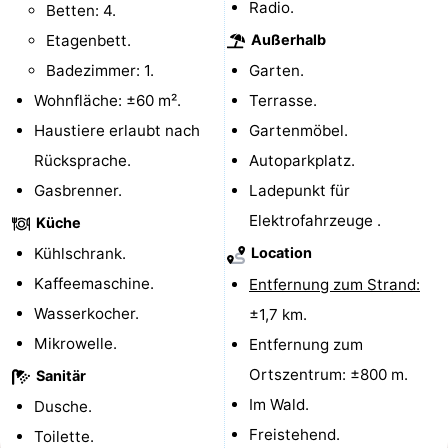
Radio.
Betten: 4.
Rundfahrten
-
Etagenbett.
Außerhalb
Badezimmer: 1.
Garten.
Spielplätze
-
Wohnfläche: ±60 m².
Terrasse.
Indoor-
-
Haustiere erlaubt nach
Gartenmöbel.
Rücksprache.
Autoparkplatz.
Spielplätze
Bowling
-
Gasbrenner.
Ladepunkt für
Minigolfplätze
Wellness-
Elektrofahrzeuge .
Küche
Kühlschrank.
Location
Zentren
Dörfer
Kaffeemaschine.
Entfernung zum Strand:
&
Natur
Wasserkocher.
±1,7 km.
Mikrowelle.
Entfernung zum
Städte
Führungen
Ortszentrum: ±800 m.
Sanitär
Sport
Im Wald.
Dusche.
Freistehend.
-
Toilette.