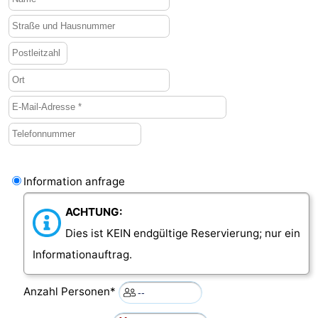
Brouwershaven
-
Bruinisse
-
Zierikzee
-
Natur
-
Oosterschelde
Burgh
-
Information anfrage
Haamstede
Natur
Walcheren
ACHTUNG:
Kop
-
Dies ist KEIN endgültige Reservierung; nur ein
van
Veere
-
Informationauftrag.
Schouwen
Natur
-
Anzahl Personen*
Oranjezon
Oostkapelle
-