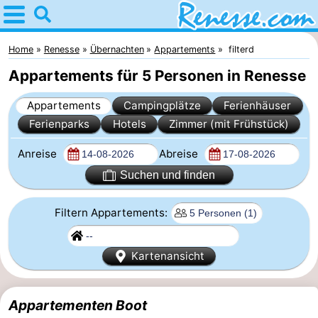
Home
Renesse
Home
Renesse
Übernachten
Appartements
filterd
Appartements für 5 Personen in Renesse
Tipps
Appartements
Campingplätze
Ferienhäuser
Für
Ferienparks
Hotels
Zimmer (mit Frühstück)
kindern
Übernachten
Anreise
Abreise
Appartements
Suchen und finden
-
Filtern Appartements:
Port
-
Kartenansicht
Greve
Zeeuwse
Campingplätze
Appartementen Boot
Kust
Ferienhäuser