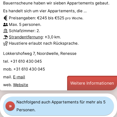
Bauernscheune haben wir sieben Appartements gebaut.
Haamstede
Résidence
-
Es handelt sich um vier Appartements, die ...
Preisangaben: €245 bis €525
.
pro Woche
't
Schouwen
-
Max. 5 personen.
Hof
Schouwse
-
Schlafzimmer: 2.
Strandentfernung
: ±3,0 km.
van
Valleien
Soeten
-
Haustiere erlaubt nach Rücksprache.
Lokkershofweg 7, Noordwelle, Renesse
Haamstede
Haert
Wijde
-
tel. +31 610 430 045
Blick
Zeeland
-
mob. +31 610 430 045
mail.
E-mail
Village
Zeeuwse
-
Weitere Informationen
web.
Website
Kust
Zonnedorp
-
’t
Hotels
Nachfolgend auch Appartements für mehr als 5
»
Personen.
Hof
Zimmer