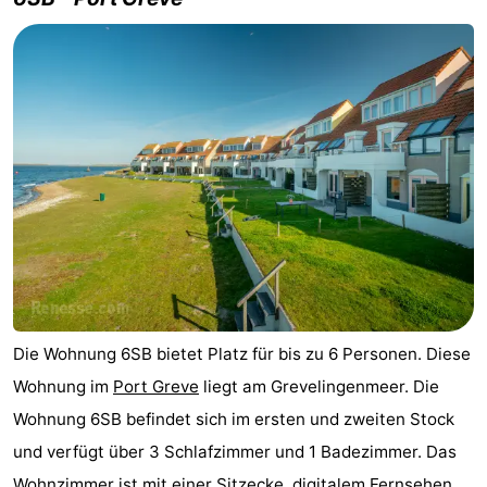
Schwimmbader
-
Radfahren
-
Wandern
-
Reiten
-
Golfplatze
-
Surfen
-
Sportangeln
-
Die Wohnung 6SB bietet Platz für bis zu 6 Personen. Diese
Tauchen
Seehunden
Wohnung im
Port Greve
liegt am Grevelingenmeer. Die
Wohnung 6SB befindet sich im ersten und zweiten Stock
Essen
und verfügt über 3 Schlafzimmer und 1 Badezimmer. Das
und
Veranstaltungen
Wohnzimmer ist mit einer Sitzecke, digitalem Fernsehen