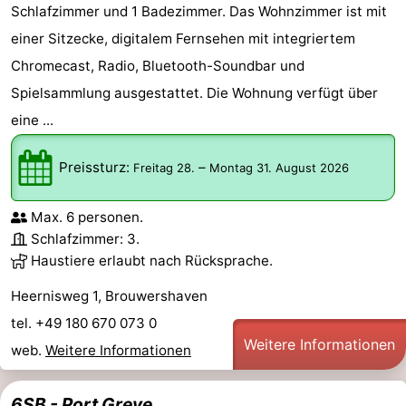
Schlafzimmer und 1 Badezimmer. Das Wohnzimmer ist mit
Rundfahrten
-
einer Sitzecke, digitalem Fernsehen mit integriertem
Chromecast, Radio, Bluetooth-Soundbar und
Spielplätze
-
Spielsammlung ausgestattet. Die Wohnung verfügt über
Indoor-
-
eine ...
Spielplätze
Bowling
-
Preissturz:
–
Freitag 28.
Montag 31. August 2026
Minigolfplätze
Wellness-
Max. 6 personen.
Zentren
Dörfer
Schlafzimmer: 3.
Haustiere erlaubt nach Rücksprache.
&
Natur
Heernisweg 1, Brouwershaven
Städte
Führungen
tel. +49 180 670 073 0
Weitere Informationen
web.
Weitere Informationen
Sport
-
6SB - Port Greve