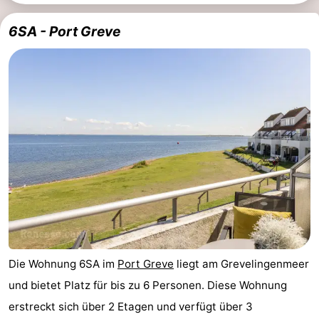
van
(mit
Lastminutes
6SA - Port Greve
Haamstede
Frühstück)
Strand
Sehen
&
-
tun
Museen
-
Denkmäler
-
Kirchen
-
Mühlen
-
Die Wohnung 6SA im
Port Greve
liegt am Grevelingenmeer
Aussichtspunkte
Attraktionen
und bietet Platz für bis zu 6 Personen. Diese Wohnung
erstreckt sich über 2 Etagen und verfügt über 3
-