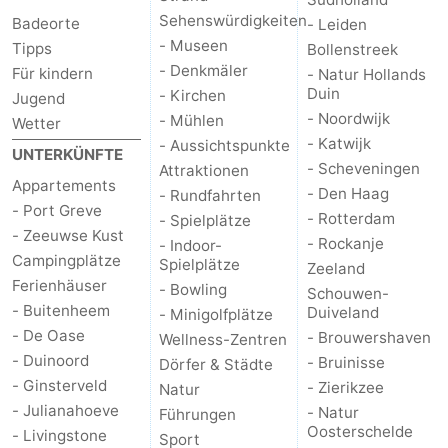
Sehenswürdigkeiten
Badeorte
- Leiden
Brouwershaven
-
- Museen
Tipps
Bollenstreek
- Denkmäler
Für kindern
- Natur Hollands
Bruinisse
-
Duin
- Kirchen
Jugend
- Noordwijk
- Mühlen
Wetter
Zierikzee
-
- Katwijk
- Aussichtspunkte
UNTERKÜNFTE
- Scheveningen
Attraktionen
Natur
-
Appartements
- Den Haag
- Rundfahrten
- Port Greve
- Rotterdam
Oosterschelde
Burgh
-
- Spielplätze
- Zeeuwse Kust
- Rockanje
- Indoor-
Campingplätze
Haamstede
Natur
Walcheren
Spielplätze
Zeeland
Ferienhäuser
- Bowling
Schouwen-
Kop
-
- Buitenheem
Duiveland
- Minigolfplätze
- De Oase
- Brouwershaven
Wellness-Zentren
van
Veere
-
- Duinoord
- Bruinisse
Dörfer & Städte
- Ginsterveld
- Zierikzee
Natur
Schouwen
Natur
-
- Julianahoeve
- Natur
Führungen
Oosterschelde
- Livingstone
Sport
Oranjezon
Oostkapelle
-