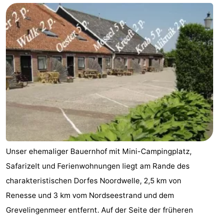
-
Buitenheem
-
De
-
Oase
Duinoord
-
Ginsterveld
-
Julianahoeve
-
Livingstone
-
Unser ehemaliger Bauernhof mit Mini-Campingplatz,
Safarizelt und Ferienwohnungen liegt am Rande des
Port
-
charakteristischen Dorfes Noordwelle, 2,5 km von
Greve
Port
-
Renesse und 3 km vom Nordseestrand und dem
Grevelingenmeer entfernt. Auf der Seite der früheren
Zélande
Resort
-