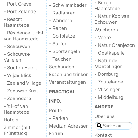
- Burgh
- Port Greve
- Schwimmbader
Haamstede
- Port Zélande
Natur
-
- Radfahren
- Natur Kop van
- Resort
- Wandern
Schouwen
Haamstede
de
Domburg
-
- Reiten
Walcheren
- Résidence 't Hof
- Golfplatze
- Veere
van Haamstede
Mantelingen
Zoutelande
-
- Surfen
- Natur Oranjezon
- Schouwen
- Sportangeln
- Oostkapelle
- Schouwse
Vlissingen
-
- Tauchen
Valleien
- Natur de
Mantelingen
Seehunden
- Soeten Haert
Middelburg
Wetter
- Domburg
Essen und trinken
- Wijde Blick
- Zoutelande
Kontakt
Veranstaltungen
- Zeeland Village
- Vlissingen
- Zeeuwse Kust
PRACTICAL
- Middelburg
- Zonnedorp
INFO.
- ’t Hof van
ANDERE
Route
Haamstede
Über uns
- Parken
Hotels
Medizin Adressen
Zimmer (mit
Frühstück)
Forum
Kontakt