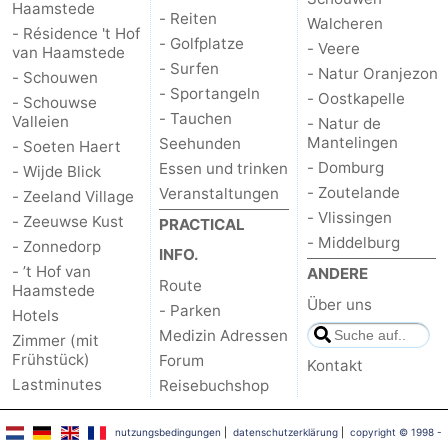
Haamstede
- Reiten
Walcheren
- Résidence 't Hof
Brouwershaven
-
- Golfplatze
- Veere
van Haamstede
- Surfen
- Natur Oranjezon
- Schouwen
Bruinisse
-
- Sportangeln
- Oostkapelle
- Schouwse
- Tauchen
Valleien
- Natur de
Zierikzee
-
Mantelingen
Seehunden
- Soeten Haert
- Domburg
Essen und trinken
- Wijde Blick
Natur
-
- Zoutelande
Veranstaltungen
- Zeeland Village
- Vlissingen
Oosterschelde
Burgh
-
- Zeeuwse Kust
PRACTICAL
- Middelburg
- Zonnedorp
INFO.
Haamstede
Natur
Walcheren
- ’t Hof van
ANDERE
Route
Haamstede
Über uns
Kop
-
- Parken
Hotels
Medizin Adressen
Zimmer (mit
van
Veere
-
Frühstück)
Forum
Kontakt
Lastminutes
Reisebuchshop
Schouwen
Natur
-
nutzungsbedingungen
|
datenschutzerklärung
|
copyright © 1998 -
Oranjezon
Oostkapelle
-