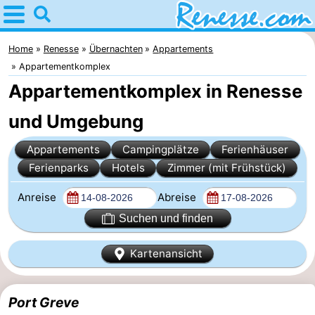
Home
Renesse
Home
Renesse
Übernachten
Appartements
Appartementkomplex
Tipps
Appartementkomplex in Renesse
Für
und Umgebung
kindern
Übernachten
Appartements
Campingplätze
Ferienhäuser
Ferienparks
Hotels
Zimmer (mit Frühstück)
Appartements
Anreise
Abreise
-
Suchen und finden
Port
-
Kartenansicht
Greve
Zeeuwse
Campingplätze
Port Greve
Kust
Ferienhäuser