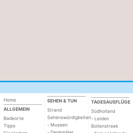
trinken
Praktisch
Forum
Route
-
Parken
Reisebuchshop
Medizin
Adressen
Region
Home
SEHEN & TUN
TAGESAUSFLÜGE
Südholland
ALLGEMEIN
Strand
Südholland
-
Sehenswürdigkeiten
Badeorte
- Leiden
- Museen
Tipps
Bollenstreek
Leiden
Bollenstreek
- Denkmäler