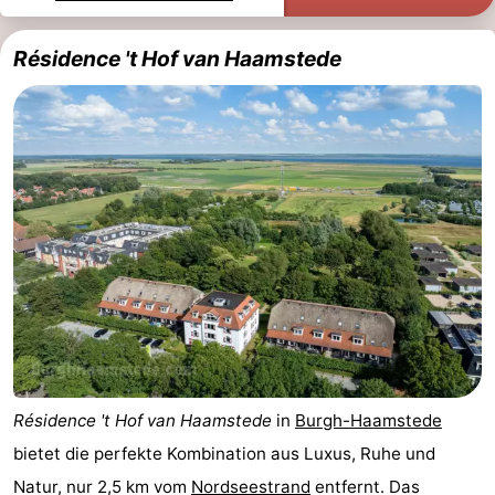
Rundfahrten
-
Résidence 't Hof van Haamstede
Spielplätze
-
Indoor-
-
Spielplätze
Bowling
-
Minigolfplätze
Wellness-
Zentren
Dörfer
&
Natur
Städte
Führungen
Résidence 't Hof van Haamstede
in
Burgh-Haamstede
Sport
bietet die perfekte Kombination aus Luxus, Ruhe und
-
Natur, nur 2,5 km vom
Nordseestrand
entfernt. Das