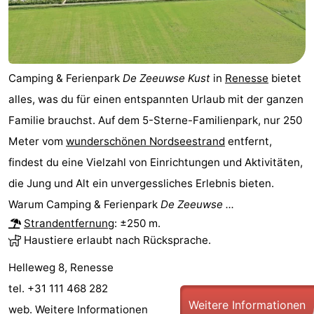
van
(mit
Lastminutes
Haamstede
Frühstück)
Strand
Camping & Ferienpark
De Zeeuwse Kust
in
Renesse
bietet
Sehen
alles, was du für einen entspannten Urlaub mit der ganzen
&
-
Familie brauchst. Auf dem 5-Sterne-Familienpark, nur 250
Meter vom
wunderschönen Nordseestrand
entfernt,
tun
Museen
-
findest du eine Vielzahl von Einrichtungen und Aktivitäten,
Denkmäler
-
die Jung und Alt ein unvergessliches Erlebnis bieten.
Warum Camping & Ferienpark
De Zeeuwse ...
Kirchen
-
Strandentfernung
: ±250 m.
Haustiere erlaubt nach Rücksprache.
Mühlen
-
Helleweg 8, Renesse
Aussichtspunkte
Attraktionen
tel. +31 111 468 282
-
Weitere Informationen
web.
Weitere Informationen