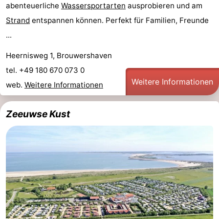
abenteuerliche
Wassersportarten
ausprobieren und am
Haamstede
Résidence
-
Strand
entspannen können. Perfekt für Familien, Freunde
...
't
Schouwen
-
Heernisweg 1, Brouwershaven
Hof
Schouwse
-
tel. +49 180 670 073 0
van
Valleien
Soeten
-
Weitere Informationen
web.
Weitere Informationen
Haamstede
Haert
Wijde
-
Zeeuwse Kust
Blick
Zeeland
-
Village
Zeeuwse
-
Kust
Zonnedorp
-
’t
Hotels
Hof
Zimmer