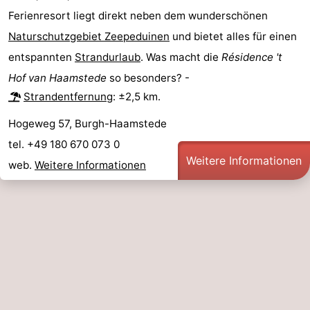
Ferienresort liegt direkt neben dem wunderschönen
Schwimmbader
-
Naturschutzgebiet Zeepeduinen
und bietet alles für einen
Radfahren
-
entspannten
Strandurlaub
. Was macht die
Résidence 't
Hof van Haamstede
so besonders? -
Wandern
-
Strandentfernung
: ±2,5 km.
Reiten
-
Hogeweg 57, Burgh-Haamstede
tel. +49 180 670 073 0
Golfplatze
-
Weitere Informationen
web.
Weitere Informationen
Surfen
-
Sportangeln
-
Tauchen
Seehunden
Essen
und
Veranstaltungen