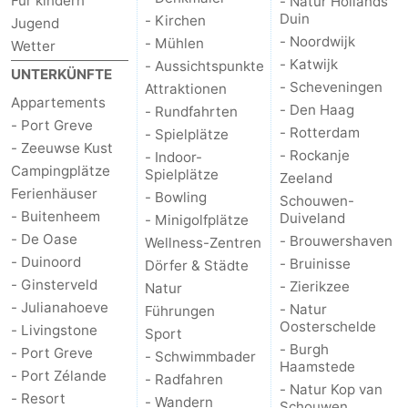
Für kindern
- Natur Hollands
Duin
- Kirchen
Jugend
-
- Noordwijk
- Mühlen
Wetter
- Katwijk
- Aussichtspunkte
UNTERKÜNFTE
Natur
-
- Scheveningen
Attraktionen
Appartements
- Den Haag
- Rundfahrten
Hollands
Noordwijk
-
- Port Greve
- Rotterdam
- Spielplätze
- Zeeuwse Kust
- Rockanje
Duin
Katwijk
-
- Indoor-
Campingplätze
Spielplätze
Zeeland
Ferienhäuser
- Bowling
Scheveningen
-
Schouwen-
- Buitenheem
Duiveland
- Minigolfplätze
Den
-
- De Oase
- Brouwershaven
Wellness-Zentren
- Duinoord
- Bruinisse
Dörfer & Städte
Haag
Rotterdam
-
- Ginsterveld
- Zierikzee
Natur
- Julianahoeve
- Natur
Führungen
Rockanje
Zeeland
Oosterschelde
- Livingstone
Sport
- Burgh
- Port Greve
- Schwimmbader
Schouwen-
Haamstede
- Port Zélande
- Radfahren
- Natur Kop van
- Resort
- Wandern
Duiveland
-
Schouwen