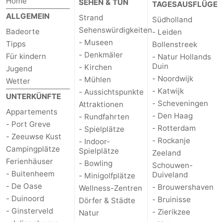
Home
SEHEN & TUN
TAGESAUSFLÜGE
Haamstede
Résidence
-
ALLGEMEIN
Strand
Südholland
Sehenswürdigkeiten
Badeorte
- Leiden
't
Schouwen
-
- Museen
Tipps
Bollenstreek
- Denkmäler
Für kindern
- Natur Hollands
Hof
Schouwse
-
Duin
- Kirchen
Jugend
- Noordwijk
- Mühlen
van
Valleien
Soeten
-
Wetter
- Katwijk
- Aussichtspunkte
UNTERKÜNFTE
Haamstede
Haert
Wijde
-
- Scheveningen
Attraktionen
Appartements
- Den Haag
- Rundfahrten
- Port Greve
Blick
Zeeland
-
- Rotterdam
- Spielplätze
- Zeeuwse Kust
- Rockanje
- Indoor-
Village
Zeeuwse
-
Campingplätze
Spielplätze
Zeeland
Ferienhäuser
- Bowling
Schouwen-
Kust
Zonnedorp
-
- Buitenheem
Duiveland
- Minigolfplätze
- De Oase
- Brouwershaven
Wellness-Zentren
’t
Hotels
- Duinoord
- Bruinisse
Dörfer & Städte
- Ginsterveld
- Zierikzee
Natur
Hof
Zimmer