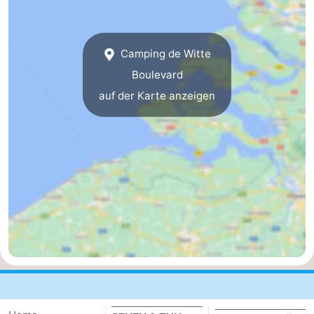
-
Buitenheem
-
Camping de Witte
Boulevard
De
-
auf der Karte anzeigen
Oase
Duinoord
-
Ginsterveld
-
Julianahoeve
-
Livingstone
-
Port
-
Greve
Port
-
Zélande
Resort
-