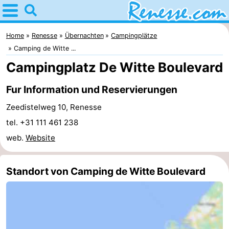
Home
Renesse
Home
Renesse
Übernachten
Campingplätze
Camping de Witte ...
Tipps
Campingplatz De Witte Boulevard
Für
Fur Information und Reservierungen
kindern
Übernachten
Zeedistelweg 10, Renesse
tel. +31 111 461 238
Appartements
web.
Website
-
Standort von Camping de Witte Boulevard
Port
-
Greve
Zeeuwse
Campingplätze
Kust
Ferienhäuser