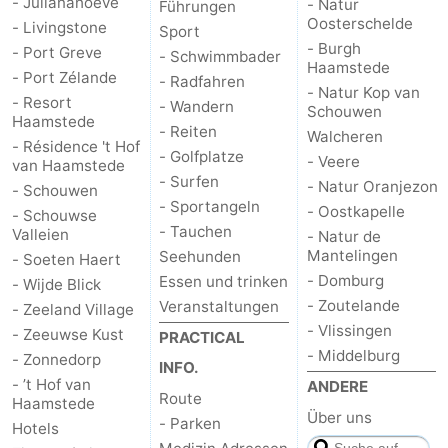
- Julianahoeve
- Natur
Führungen
Oosterschelde
- Livingstone
van
(mit
Lastminutes
Sport
- Burgh
- Port Greve
- Schwimmbader
Haamstede
Haamstede
Frühstück)
Strand
- Port Zélande
- Radfahren
- Natur Kop van
- Resort
- Wandern
Schouwen
Sehen
Haamstede
- Reiten
Walcheren
- Résidence 't Hof
- Golfplatze
- Veere
&
-
van Haamstede
- Surfen
- Natur Oranjezon
- Schouwen
- Sportangeln
tun
Museen
-
- Oostkapelle
- Schouwse
- Tauchen
Valleien
- Natur de
Denkmäler
-
Mantelingen
Seehunden
- Soeten Haert
- Domburg
Essen und trinken
- Wijde Blick
Kirchen
-
- Zoutelande
Veranstaltungen
- Zeeland Village
- Vlissingen
- Zeeuwse Kust
PRACTICAL
Mühlen
-
- Middelburg
- Zonnedorp
INFO.
- ’t Hof van
ANDERE
Aussichtspunkte
Attraktionen
Route
Haamstede
Über uns
- Parken
Hotels
-