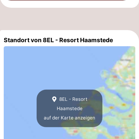
-
Natur
-
Hollands
Noordwijk
-
Standort von 8EL - Resort Haamstede
Duin
Katwijk
-
Scheveningen
-
Den
-
Haag
Rotterdam
-
8EL - Resort
Haamstede
Rockanje
Zeeland
auf der Karte anzeigen
Schouwen-
Duiveland
-