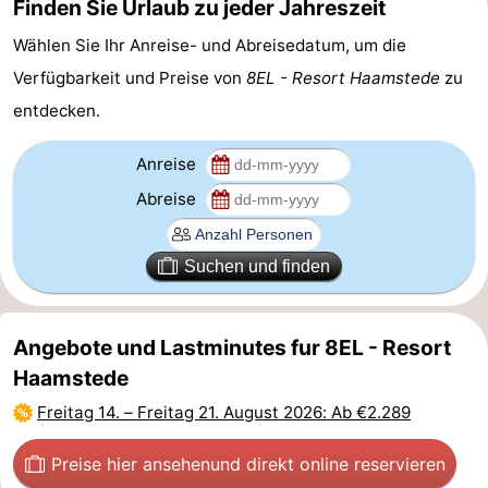
Finden Sie Urlaub zu jeder Jahreszeit
trinken
Praktisch
Wählen Sie Ihr Anreise- und Abreisedatum, um die
Verfügbarkeit und Preise von
8EL - Resort Haamstede
zu
Forum
entdecken.
Route
Anreise
-
Abreise
Parken
Reisebuchshop
Suchen und finden
Medizin
Adressen
Region
Angebote und Lastminutes fur 8EL - Resort
Haamstede
Südholland
Freitag 14.
–
Freitag 21. August 2026
: Ab €2.289
-
Preise hier ansehen
und direkt online reservieren
Leiden
Bollenstreek