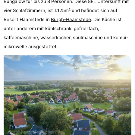
Bungalow für bis zu 8 Personen. Diese 8EL Unterkunft mit
-
vier Schlafzimmern, ist ±125m² und befindet sich auf
Resort Haamstede in
Burgh-Haamstede
. Die Küche ist
Buitenheem
-
unter anderem mit kühlschrank, gefrierfach,
De
-
kaffeemaschine, wasserkocher, spülmaschine und kombi-
mikrowelle ausgestattet.
Oase
Duinoord
-
Ginsterveld
-
Julianahoeve
-
Livingstone
-
Port
-
Greve
Port
-
Zélande
Resort
-