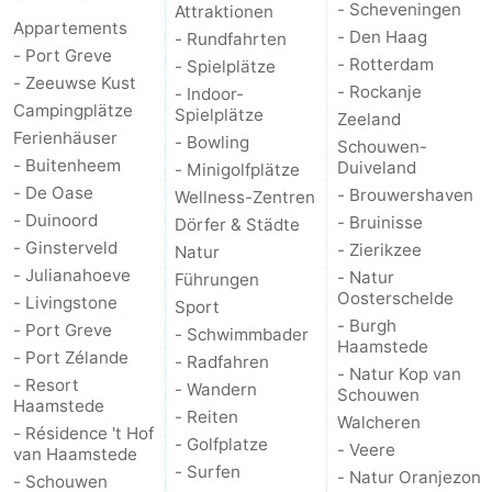
- Scheveningen
Attraktionen
Appartements
- Den Haag
- Rundfahrten
- Port Greve
- Rotterdam
- Spielplätze
- Zeeuwse Kust
- Rockanje
- Indoor-
Campingplätze
Spielplätze
Zeeland
Ferienhäuser
- Bowling
Schouwen-
- Buitenheem
Duiveland
- Minigolfplätze
- De Oase
- Brouwershaven
Wellness-Zentren
- Duinoord
- Bruinisse
Dörfer & Städte
- Ginsterveld
- Zierikzee
Natur
- Julianahoeve
- Natur
Führungen
Oosterschelde
- Livingstone
Sport
- Burgh
- Port Greve
- Schwimmbader
Haamstede
- Port Zélande
- Radfahren
- Natur Kop van
- Resort
- Wandern
Schouwen
Haamstede
- Reiten
Walcheren
- Résidence 't Hof
- Golfplatze
- Veere
van Haamstede
- Surfen
- Natur Oranjezon
- Schouwen