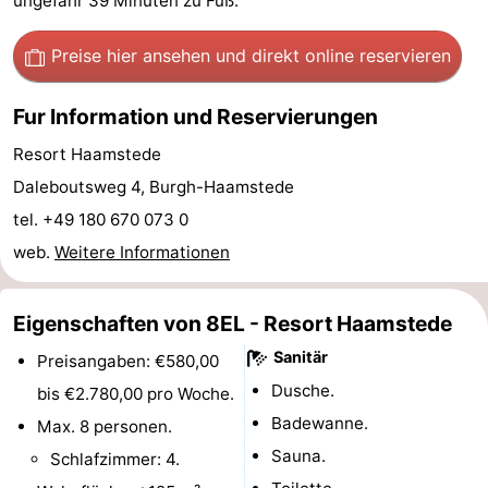
ungefähr 39 Minuten zu Fuß.
van
(mit
Lastminutes
Preise hier ansehen
und direkt online reservieren
Haamstede
Frühstück)
Strand
Fur Information und Reservierungen
Sehen
Resort Haamstede
&
-
Daleboutsweg 4, Burgh-Haamstede
tel. +49 180 670 073 0
tun
Museen
-
web.
Weitere Informationen
Denkmäler
-
Eigenschaften von 8EL - Resort Haamstede
Kirchen
-
Sanitär
Preisangaben: €580,00
Mühlen
-
Dusche.
bis €2.780,00 pro Woche.
Badewanne.
Aussichtspunkte
Attraktionen
Max. 8 personen.
Sauna.
Schlafzimmer: 4.
-