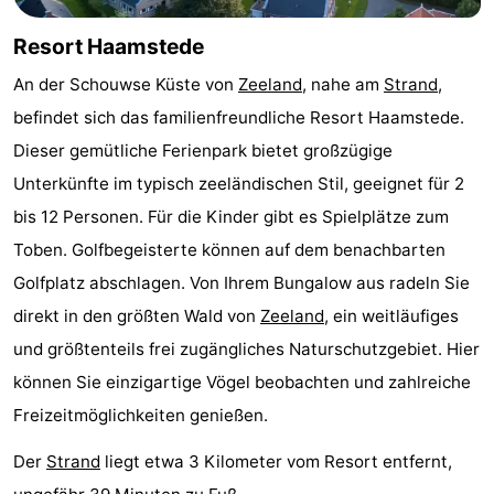
Haamstede
Résidence
-
Resort Haamstede
't
Schouwen
-
An der Schouwse Küste von
Zeeland
, nahe am
Strand
,
befindet sich das familienfreundliche Resort Haamstede.
Hof
Schouwse
-
Dieser gemütliche Ferienpark bietet großzügige
van
Valleien
Soeten
-
Unterkünfte im typisch zeeländischen Stil, geeignet für 2
bis 12 Personen. Für die Kinder gibt es Spielplätze zum
Haamstede
Haert
Wijde
-
Toben. Golfbegeisterte können auf dem benachbarten
Blick
Zeeland
-
Golfplatz abschlagen. Von Ihrem Bungalow aus radeln Sie
direkt in den größten Wald von
Zeeland
, ein weitläufiges
Village
Zeeuwse
-
und größtenteils frei zugängliches Naturschutzgebiet. Hier
Kust
Zonnedorp
-
können Sie einzigartige Vögel beobachten und zahlreiche
Freizeitmöglichkeiten genießen.
’t
Hotels
Der
Strand
liegt etwa 3 Kilometer vom Resort entfernt,
Hof
Zimmer