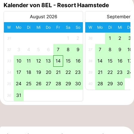
Kalender von 8EL - Resort Haamstede
Schwimmbader
-
August 2026
September 
Radfahren
-
W
Mo
Di
Mi
Do
Fr
Sa
So
W
Mo
Di
Mi
Do
Wandern
-
1
2
1
2
3
31
36
3
4
5
6
7
8
9
7
8
9
10
Reiten
-
32
37
10
11
12
13
14
15
16
14
15
16
17
33
38
Golfplatze
-
17
18
19
20
21
22
23
21
22
23
24
34
39
Surfen
-
24
25
26
27
28
29
30
28
29
30
35
40
Sportangeln
-
31
36
Tauchen
Seehunden
Essen
und
Veranstaltungen