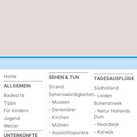
Natur
-
de
Domburg
-
Mantelingen
Zoutelande
-
Vlissingen
-
Middelburg
Wetter
Home
SEHEN & TUN
TAGESAUSFLÜGE
Kontakt
ALLGEMEIN
Strand
Südholland
Sehenswürdigkeiten
Badeorte
- Leiden
- Museen
Tipps
Bollenstreek
- Denkmäler
Für kindern
- Natur Hollands
Duin
- Kirchen
Jugend
- Noordwijk
- Mühlen
Wetter
- Katwijk
- Aussichtspunkte
UNTERKÜNFTE