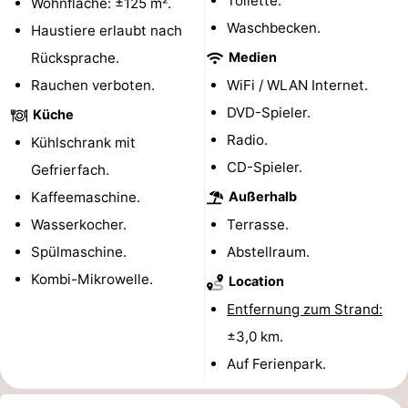
Toilette.
Wohnfläche: ±125 m².
Waschbecken.
Rundfahrten
-
Haustiere erlaubt nach
Rücksprache.
Medien
Spielplätze
-
Rauchen verboten.
WiFi / WLAN Internet.
Indoor-
-
DVD-Spieler.
Küche
Radio.
Kühlschrank mit
Spielplätze
Bowling
-
CD-Spieler.
Gefrierfach.
Minigolfplätze
Wellness-
Kaffeemaschine.
Außerhalb
Wasserkocher.
Terrasse.
Zentren
Dörfer
Spülmaschine.
Abstellraum.
&
Natur
Kombi-Mikrowelle.
Location
Entfernung zum Strand:
Städte
Führungen
±3,0 km.
Sport
Auf Ferienpark.
-