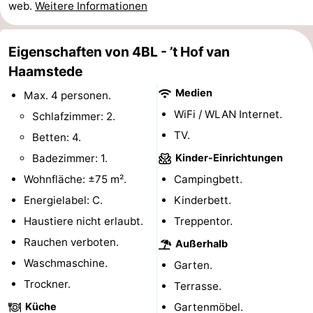
web.
Weitere Informationen
Schwimmbader
-
Eigenschaften von 4BL - ’t Hof van
Radfahren
-
Haamstede
Wandern
-
Medien
Max. 4 personen.
WiFi / WLAN Internet.
Schlafzimmer: 2.
Reiten
-
TV.
Betten: 4.
Golfplatze
-
Badezimmer: 1.
Kinder-Einrichtungen
Wohnfläche: ±75 m².
Campingbett.
Surfen
-
Energielabel: C.
Kinderbett.
Sportangeln
-
Haustiere nicht erlaubt.
Treppentor.
Rauchen verboten.
Tauchen
Seehunden
Außerhalb
Waschmaschine.
Garten.
Essen
Trockner.
Terrasse.
und
Veranstaltungen
Küche
Gartenmöbel.