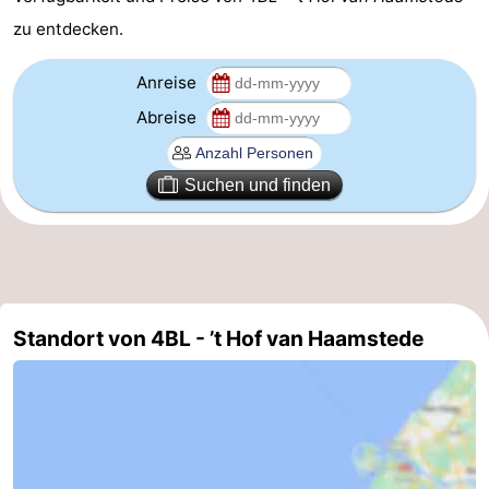
zu entdecken.
Brouwershaven
-
Anreise
Bruinisse
-
Abreise
Zierikzee
-
Suchen und finden
Natur
-
Oosterschelde
Burgh
-
Haamstede
Natur
Walcheren
Standort von 4BL - ’t Hof van Haamstede
Kop
-
van
Veere
-
Schouwen
Natur
-
Oranjezon
Oostkapelle
-