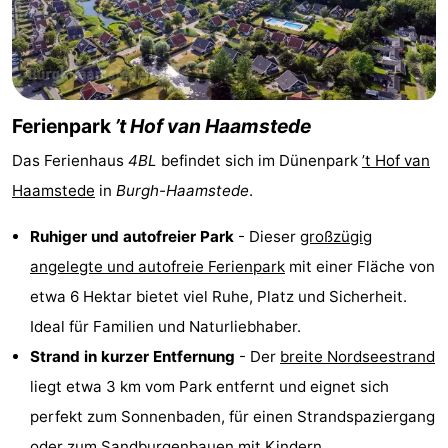
Haamstede
Résidence
-
't
Schouwen
-
Hof
Schouwse
-
Ferienpark
’t Hof van Haamstede
Das Ferienhaus
4BL
befindet sich im Dünenpark
’t Hof van
van
Valleien
Soeten
-
Haamstede
in
Burgh-Haamstede
.
Haamstede
Haert
Wijde
-
Ruhiger und autofreier Park
- Dieser
großzügig
Blick
Zeeland
-
angelegte und autofreie Ferienpark
mit einer Fläche von
etwa 6 Hektar bietet viel Ruhe, Platz und Sicherheit.
Village
Zeeuwse
-
Ideal für Familien und Naturliebhaber.
Kust
Zonnedorp
-
Strand in kurzer Entfernung
- Der
breite Nordseestrand
liegt etwa 3 km vom Park entfernt und eignet sich
’t
Hotels
perfekt zum Sonnenbaden, für einen Strandspaziergang
Hof
Zimmer
oder zum Sandburgenbauen mit Kindern.