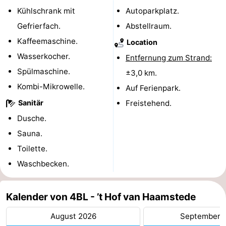
Kühlschrank mit
Autoparkplatz.
trinken
Praktisch
Gefrierfach.
Abstellraum.
Forum
Kaffeemaschine.
Location
Wasserkocher.
Entfernung zum Strand:
Route
Spülmaschine.
±3,0 km.
-
Kombi-Mikrowelle.
Auf Ferienpark.
Sanitär
Freistehend.
Parken
Reisebuchshop
Dusche.
Medizin
Sauna.
Toilette.
Adressen
Region
Waschbecken.
Südholland
Kalender von 4BL - ’t Hof van Haamstede
-
August 2026
September 
Leiden
Bollenstreek