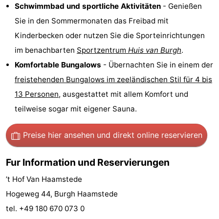
Schwimmbad und sportliche Aktivitäten
- Genießen
Rundfahrten
-
Sie in den Sommermonaten das Freibad mit
Kinderbecken oder nutzen Sie die Sporteinrichtungen
Spielplätze
-
im benachbarten
Sportzentrum
Huis van Burgh
.
Indoor-
-
Komfortable Bungalows
- Übernachten Sie in einem der
freistehenden Bungalows im zeeländischen Stil für 4 bis
Spielplätze
Bowling
-
13 Personen
, ausgestattet mit allem Komfort und
Minigolfplätze
Wellness-
teilweise sogar mit eigener Sauna.
Zentren
Dörfer
Preise hier ansehen
und direkt online reservieren
&
Natur
Fur Information und Reservierungen
Städte
Führungen
’t Hof Van Haamstede
Sport
Hogeweg 44, Burgh Haamstede
tel. +49 180 670 073 0
-