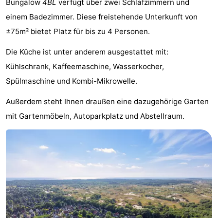
Bungalow
4BL
verfügt über zwei Schlafzimmern und
-
einem Badezimmer. Diese freistehende Unterkunft von
±75m² bietet Platz für bis zu 4 Personen.
Buitenheem
-
Die Küche ist unter anderem ausgestattet mit:
De
-
Kühlschrank, Kaffeemaschine, Wasserkocher,
Oase
Duinoord
-
Spülmaschine und Kombi-Mikrowelle.
Ginsterveld
-
Außerdem steht Ihnen draußen eine dazugehörige Garten
mit Gartenmöbeln, Autoparkplatz und Abstellraum.
Julianahoeve
-
Livingstone
-
Port
-
Greve
Port
-
Zélande
Resort
-