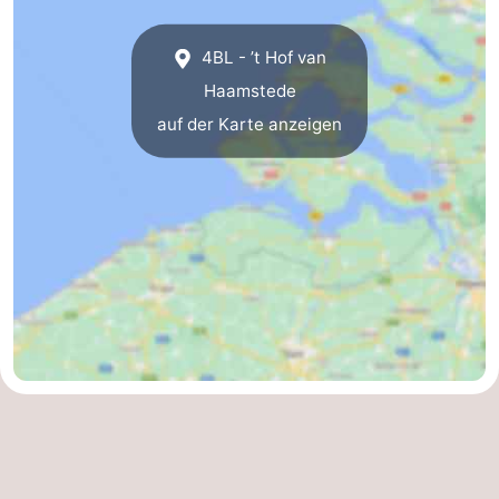
Natur
-
4BL - ’t Hof van
Haamstede
de
Domburg
-
auf der Karte anzeigen
Mantelingen
Zoutelande
-
Vlissingen
-
Middelburg
Wetter
Kontakt