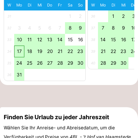
W
Mo
Di
Mi
Do
Fr
Sa
So
W
Mo
Di
Mi
Do
-
1
2
1
2
3
31
36
Natur
-
3
4
5
6
7
8
9
7
8
9
10
32
37
Hollands
Noordwijk
-
10
11
12
13
14
15
16
14
15
16
17
33
38
17
18
19
20
21
22
23
21
22
23
24
34
39
Duin
Katwijk
-
24
25
26
27
28
29
30
28
29
30
35
40
Scheveningen
-
31
36
Den
-
Haag
Rotterdam
-
Rockanje
Zeeland
Finden Sie Urlaub zu jeder Jahreszeit
Schouwen-
Wählen Sie Ihr Anreise- und Abreisedatum, um die
Duiveland
-
Verfügbarkeit und Preise von
4BL - ’t Hof van Haamstede