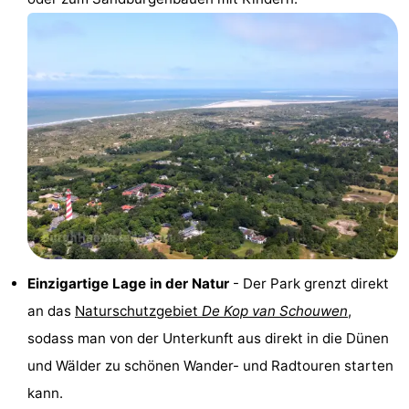
van
(mit
Lastminutes
Haamstede
Frühstück)
Strand
Sehen
&
-
tun
Museen
-
Denkmäler
-
Kirchen
-
Einzigartige Lage in der Natur
- Der Park grenzt direkt
an das
Naturschutzgebiet
De Kop van Schouwen
,
Mühlen
-
sodass man von der Unterkunft aus direkt in die Dünen
Aussichtspunkte
Attraktionen
und Wälder zu schönen Wander- und Radtouren starten
kann.
-