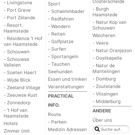
Oosterschelde
- Livingstone
Sport
- Burgh
- Port Greve
- Schwimmbader
Haamstede
- Port Zélande
- Radfahren
- Natur Kop van
- Resort
- Wandern
Schouwen
Haamstede
- Reiten
Walcheren
- Résidence 't Hof
- Golfplatze
- Veere
van Haamstede
- Surfen
- Natur Oranjezon
- Schouwen
- Sportangeln
- Oostkapelle
- Schouwse
- Tauchen
Valleien
- Natur de
Mantelingen
Seehunden
- Soeten Haert
- Domburg
Essen und trinken
- Wijde Blick
- Zoutelande
Veranstaltungen
- Zeeland Village
- Vlissingen
- Zeeuwse Kust
PRACTICAL
- Middelburg
- Zonnedorp
INFO.
- ’t Hof van
ANDERE
Route
Haamstede
Über uns
- Parken
Hotels
Medizin Adressen
Zimmer (mit