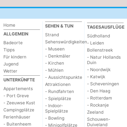
Home
SEHEN & TUN
TAGESAUSFLÜGE
ALLGEMEIN
Strand
Südholland
Sehenswürdigkeiten
Badeorte
- Leiden
- Museen
Tipps
Bollenstreek
- Denkmäler
Für kindern
- Natur Hollands
Duin
- Kirchen
Jugend
- Noordwijk
- Mühlen
Wetter
- Katwijk
- Aussichtspunkte
UNTERKÜNFTE
- Scheveningen
Attraktionen
Appartements
- Den Haag
- Rundfahrten
- Port Greve
- Rotterdam
- Spielplätze
- Zeeuwse Kust
- Rockanje
- Indoor-
Campingplätze
Spielplätze
Zeeland
Ferienhäuser
- Bowling
Schouwen-
- Buitenheem
Duiveland
- Minigolfplätze