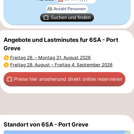
Brouwershaven
-
Suchen und finden
Bruinisse
-
Zierikzee
-
Angebote und Lastminutes fur 6SA - Port
Greve
Natur
-
Freitag 28.
–
Montag 31. August 2026
Freitag 28. August
–
Freitag 4. September 2026
Oosterschelde
Burgh
-
Preise hier ansehen
und direkt online reservieren
Haamstede
Natur
Walcheren
Kop
-
van
Veere
-
Schouwen
Natur
-
Standort von 6SA - Port Greve
Oranjezon
Oostkapelle
-