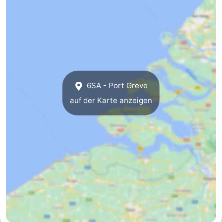
Natur
-
de
Domburg
-
Mantelingen
Zoutelande
-
6SA - Port Greve
Vlissingen
-
auf der Karte anzeigen
Middelburg
Wetter
Kontakt