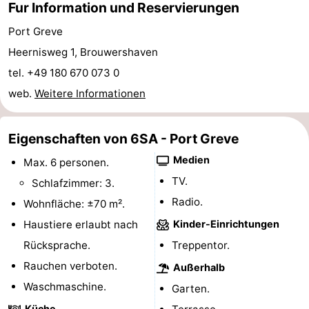
Fur Information und Reservierungen
Schwimmbader
-
Port Greve
Heernisweg 1, Brouwershaven
Radfahren
-
tel. +49 180 670 073 0
Wandern
-
web.
Weitere Informationen
Reiten
-
Eigenschaften von 6SA - Port Greve
Golfplatze
-
Medien
Max. 6 personen.
Surfen
-
TV.
Schlafzimmer: 3.
Radio.
Wohnfläche: ±70 m².
Sportangeln
-
Haustiere erlaubt nach
Kinder-Einrichtungen
Tauchen
Seehunden
Rücksprache.
Treppentor.
Rauchen verboten.
Außerhalb
Essen
Waschmaschine.
Garten.
und
Veranstaltungen
Küche