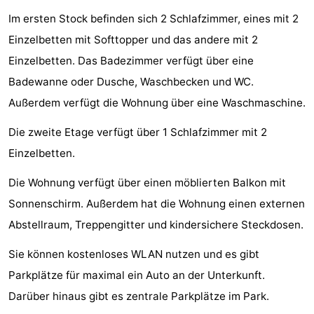
Im ersten Stock befinden sich 2 Schlafzimmer, eines mit 2
Haamstede
Résidence
-
Einzelbetten mit Softtopper und das andere mit 2
't
Schouwen
-
Einzelbetten. Das Badezimmer verfügt über eine
Badewanne oder Dusche, Waschbecken und WC.
Hof
Schouwse
-
Außerdem verfügt die Wohnung über eine Waschmaschine.
van
Valleien
Soeten
-
Die zweite Etage verfügt über 1 Schlafzimmer mit 2
Haamstede
Haert
Wijde
-
Einzelbetten.
Blick
Zeeland
-
Die Wohnung verfügt über einen möblierten Balkon mit
Sonnenschirm. Außerdem hat die Wohnung einen externen
Village
Zeeuwse
-
Abstellraum, Treppengitter und kindersichere Steckdosen.
Kust
Zonnedorp
-
Sie können kostenloses WLAN nutzen und es gibt
’t
Hotels
Parkplätze für maximal ein Auto an der Unterkunft.
Darüber hinaus gibt es zentrale Parkplätze im Park.
Hof
Zimmer