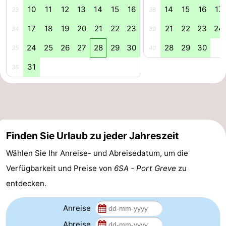
10
11
12
13
14
15
16
14
15
16
17
33
38
-
17
18
19
20
21
22
23
21
22
23
24
34
39
Natur
-
24
25
26
27
28
29
30
28
29
30
35
40
Hollands
Noordwijk
-
31
36
Duin
Katwijk
-
Scheveningen
-
Den
-
Finden Sie Urlaub zu jeder Jahreszeit
Wählen Sie Ihr Anreise- und Abreisedatum, um die
Haag
Rotterdam
-
Verfügbarkeit und Preise von
6SA - Port Greve
zu
Rockanje
Zeeland
entdecken.
Schouwen-
Anreise
Duiveland
-
Abreise