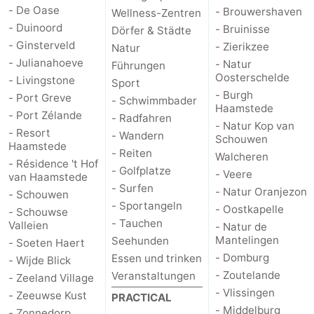
- De Oase
- Brouwershaven
Wellness-Zentren
- Duinoord
- Bruinisse
Dörfer & Städte
- Ginsterveld
- Zierikzee
Natur
- Julianahoeve
- Natur
Führungen
Oosterschelde
- Livingstone
Sport
- Burgh
- Port Greve
- Schwimmbader
Haamstede
- Port Zélande
- Radfahren
- Natur Kop van
- Resort
- Wandern
Schouwen
Haamstede
- Reiten
Walcheren
- Résidence 't Hof
- Golfplatze
- Veere
van Haamstede
- Surfen
- Natur Oranjezon
- Schouwen
- Sportangeln
- Oostkapelle
- Schouwse
- Tauchen
Valleien
- Natur de
Mantelingen
Seehunden
- Soeten Haert
- Domburg
Essen und trinken
- Wijde Blick
- Zoutelande
Veranstaltungen
- Zeeland Village
- Vlissingen
- Zeeuwse Kust
PRACTICAL
- Middelburg
- Zonnedorp