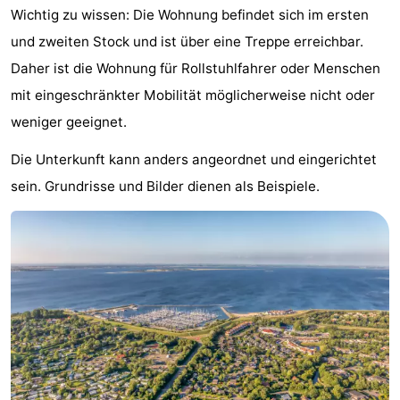
Wichtig zu wissen: Die Wohnung befindet sich im ersten
van
(mit
Lastminutes
und zweiten Stock und ist über eine Treppe erreichbar.
Haamstede
Frühstück)
Strand
Daher ist die Wohnung für Rollstuhlfahrer oder Menschen
mit eingeschränkter Mobilität möglicherweise nicht oder
Sehen
weniger geeignet.
&
-
Die Unterkunft kann anders angeordnet und eingerichtet
sein. Grundrisse und Bilder dienen als Beispiele.
tun
Museen
-
Denkmäler
-
Kirchen
-
Mühlen
-
Aussichtspunkte
Attraktionen
-