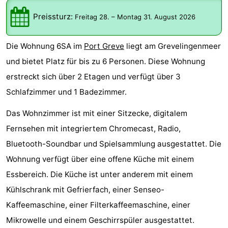
-
Preissturz:
Freitag 28.
–
Montag 31. August 2026
Buitenheem
-
Die Wohnung 6SA im
Port Greve
liegt am Grevelingenmeer
De
-
und bietet Platz für bis zu 6 Personen. Diese Wohnung
erstreckt sich über 2 Etagen und verfügt über 3
Oase
Duinoord
-
Schlafzimmer und 1 Badezimmer.
Ginsterveld
-
Das Wohnzimmer ist mit einer Sitzecke, digitalem
Julianahoeve
-
Fernsehen mit integriertem Chromecast, Radio,
Bluetooth-Soundbar und Spielsammlung ausgestattet. Die
Livingstone
-
Wohnung verfügt über eine offene Küche mit einem
Port
-
Essbereich. Die Küche ist unter anderem mit einem
Kühlschrank mit Gefrierfach, einer Senseo-
Greve
Port
-
Kaffeemaschine, einer Filterkaffeemaschine, einer
Zélande
Resort
-
Mikrowelle und einem Geschirrspüler ausgestattet.