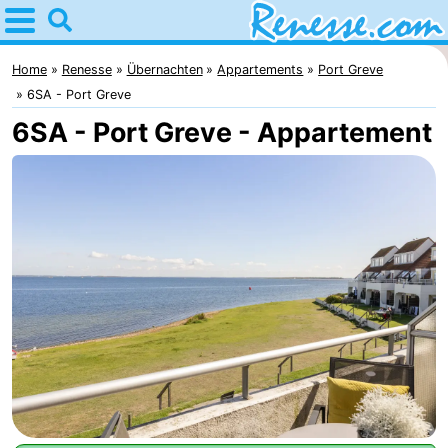
Home
Renesse
Home
Renesse
Übernachten
Appartements
Port Greve
6SA - Port Greve
Tipps
6SA - Port Greve - Appartement
Für
kindern
Übernachten
Appartements
-
Port
-
Greve
Zeeuwse
Campingplätze
Kust
Ferienhäuser