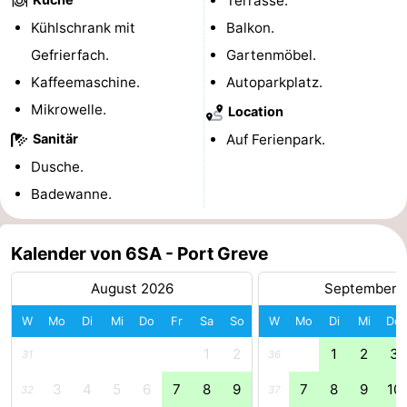
Terrasse.
Kühlschrank mit
Balkon.
trinken
Praktisch
Gefrierfach.
Gartenmöbel.
Forum
Kaffeemaschine.
Autoparkplatz.
Mikrowelle.
Location
Route
Sanitär
Auf Ferienpark.
-
Dusche.
Badewanne.
Parken
Reisebuchshop
Medizin
Kalender von 6SA - Port Greve
Adressen
Region
August 2026
September 
Südholland
W
Mo
Di
Mi
Do
Fr
Sa
So
W
Mo
Di
Mi
Do
1
2
1
2
3
31
36
-
3
4
5
6
7
8
9
7
8
9
10
32
37
Leiden
Bollenstreek