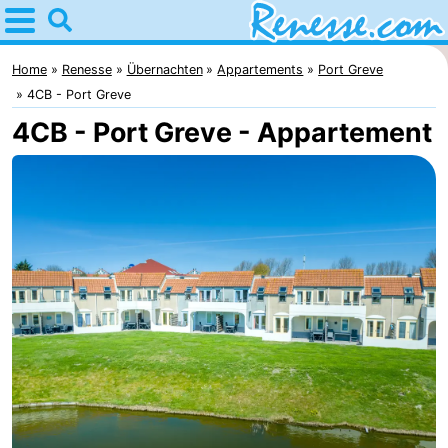
Home
Renesse
Home
Renesse
Übernachten
Appartements
Port Greve
4CB - Port Greve
Tipps
4CB - Port Greve - Appartement
Für
kindern
Übernachten
Appartements
-
Port
-
Greve
Zeeuwse
Campingplätze
Kust
Ferienhäuser