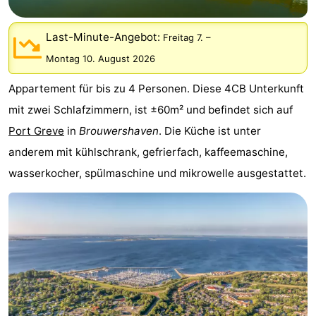
-
Last-Minute-Angebot:
Freitag 7.
–
Buitenheem
-
Montag 10. August 2026
De
-
Appartement für bis zu 4 Personen. Diese 4CB Unterkunft
mit zwei Schlafzimmern, ist ±60m² und befindet sich auf
Oase
Duinoord
-
Port Greve
in
Brouwershaven
. Die Küche ist unter
Ginsterveld
-
anderem mit kühlschrank, gefrierfach, kaffeemaschine,
wasserkocher, spülmaschine und mikrowelle ausgestattet.
Julianahoeve
-
Livingstone
-
Port
-
Greve
Port
-
Zélande
Resort
-