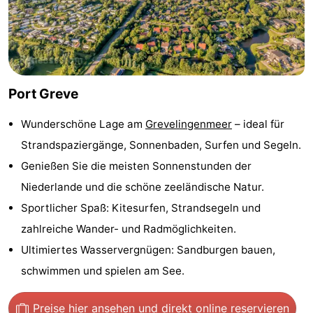
Haamstede
Résidence
-
't
Schouwen
-
Hof
Schouwse
-
Port Greve
van
Valleien
Soeten
-
Wunderschöne Lage am
Grevelingenmeer
– ideal für
Haamstede
Haert
Wijde
-
Strandspaziergänge, Sonnenbaden, Surfen und Segeln.
Genießen Sie die meisten Sonnenstunden der
Blick
Zeeland
-
Niederlande und die schöne zeeländische Natur.
Village
Zeeuwse
-
Sportlicher Spaß: Kitesurfen, Strandsegeln und
zahlreiche Wander- und Radmöglichkeiten.
Kust
Zonnedorp
-
Ultimiertes Wasservergnügen: Sandburgen bauen,
’t
Hotels
schwimmen und spielen am See.
Hof
Zimmer
Preise hier ansehen
und direkt online reservieren