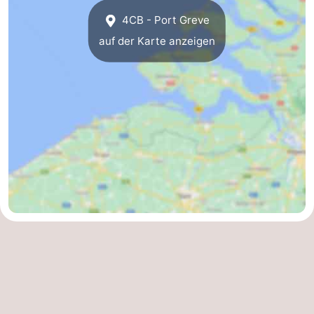
4CB - Port Greve
Brouwershaven
-
auf der Karte anzeigen
Bruinisse
-
Zierikzee
-
Natur
-
Oosterschelde
Burgh
-
Haamstede
Natur
Walcheren
Kop
-
van
Veere
-
Schouwen
Natur
-
Oranjezon
Oostkapelle
-