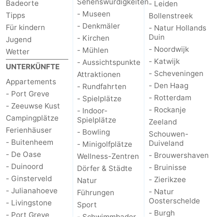
Sehenswürdigkeiten
Badeorte
- Leiden
- Museen
Tipps
Bollenstreek
- Denkmäler
Für kindern
- Natur Hollands
Duin
- Kirchen
Jugend
- Noordwijk
- Mühlen
Wetter
- Katwijk
- Aussichtspunkte
UNTERKÜNFTE
- Scheveningen
Attraktionen
Appartements
- Den Haag
- Rundfahrten
- Port Greve
- Rotterdam
- Spielplätze
- Zeeuwse Kust
- Rockanje
- Indoor-
Campingplätze
Spielplätze
Zeeland
Ferienhäuser
- Bowling
Schouwen-
- Buitenheem
Duiveland
- Minigolfplätze
- De Oase
- Brouwershaven
Wellness-Zentren
- Duinoord
- Bruinisse
Dörfer & Städte
- Ginsterveld
- Zierikzee
Natur
- Julianahoeve
- Natur
Führungen
Oosterschelde
- Livingstone
Sport
- Burgh
- Port Greve
- Schwimmbader