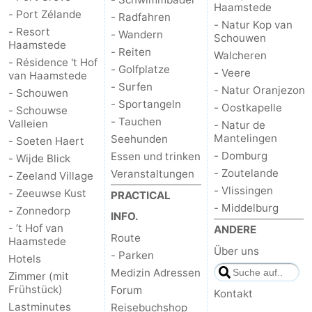
Haamstede
- Port Zélande
- Radfahren
- Natur Kop van
- Resort
- Wandern
Schouwen
Haamstede
- Reiten
Walcheren
- Résidence 't Hof
- Golfplatze
- Veere
van Haamstede
- Surfen
- Natur Oranjezon
- Schouwen
- Sportangeln
- Oostkapelle
- Schouwse
- Tauchen
Valleien
- Natur de
Mantelingen
Seehunden
- Soeten Haert
- Domburg
Essen und trinken
- Wijde Blick
- Zoutelande
Veranstaltungen
- Zeeland Village
- Vlissingen
- Zeeuwse Kust
PRACTICAL
- Middelburg
- Zonnedorp
INFO.
- ’t Hof van
ANDERE
Route
Haamstede
Über uns
- Parken
Hotels
Medizin Adressen
Zimmer (mit
Frühstück)
Forum
Kontakt
Lastminutes
Reisebuchshop