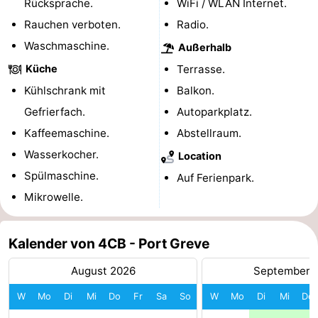
Rücksprache.
WiFi / WLAN Internet.
Rundfahrten
-
Rauchen verboten.
Radio.
Waschmaschine.
Außerhalb
Spielplätze
-
Küche
Terrasse.
Indoor-
-
Kühlschrank mit
Balkon.
Gefrierfach.
Autoparkplatz.
Spielplätze
Bowling
-
Kaffeemaschine.
Abstellraum.
Minigolfplätze
Wellness-
Wasserkocher.
Location
Spülmaschine.
Auf Ferienpark.
Zentren
Dörfer
Mikrowelle.
&
Natur
Kalender von 4CB - Port Greve
Städte
Führungen
August 2026
September 
Sport
W
Mo
Di
Mi
Do
Fr
Sa
So
W
Mo
Di
Mi
Do
-