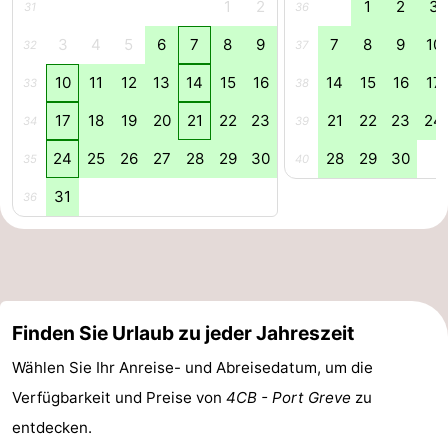
1
2
1
2
3
31
36
Schwimmbader
-
3
4
5
6
7
8
9
7
8
9
10
32
37
Radfahren
-
10
11
12
13
14
15
16
14
15
16
17
33
38
17
18
19
20
21
22
23
21
22
23
24
Wandern
-
34
39
24
25
26
27
28
29
30
28
29
30
35
40
Reiten
-
31
36
Golfplatze
-
Surfen
-
Sportangeln
-
Finden Sie Urlaub zu jeder Jahreszeit
Tauchen
Seehunden
Wählen Sie Ihr Anreise- und Abreisedatum, um die
Essen
Verfügbarkeit und Preise von
4CB - Port Greve
zu
entdecken.
und
Veranstaltungen