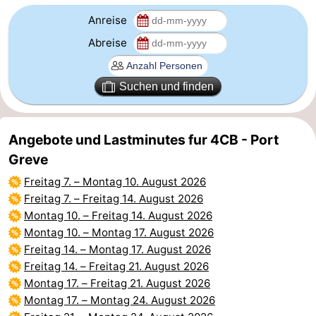
Anreise
trinken
Praktisch
Abreise
Forum
Suchen und finden
Route
-
Angebote und Lastminutes fur 4CB - Port
Parken
Reisebuchshop
Greve
Freitag 7.
–
Montag 10. August 2026
Medizin
Freitag 7.
–
Freitag 14. August 2026
Adressen
Region
Montag 10.
–
Freitag 14. August 2026
Montag 10.
–
Montag 17. August 2026
Südholland
Freitag 14.
–
Montag 17. August 2026
Freitag 14.
–
Freitag 21. August 2026
-
Montag 17.
–
Freitag 21. August 2026
Montag 17.
–
Montag 24. August 2026
Leiden
Bollenstreek