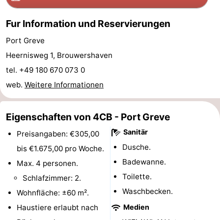
van
(mit
Lastminutes
Fur Information und Reservierungen
Haamstede
Frühstück)
Strand
Port Greve
Heernisweg 1, Brouwershaven
Sehen
tel. +49 180 670 073 0
&
-
web.
Weitere Informationen
tun
Museen
-
Eigenschaften von 4CB - Port Greve
Denkmäler
-
Sanitär
Preisangaben: €305,00
Kirchen
-
Dusche.
bis €1.675,00 pro Woche.
Badewanne.
Max. 4 personen.
Mühlen
-
Toilette.
Schlafzimmer: 2.
Aussichtspunkte
Attraktionen
Waschbecken.
Wohnfläche: ±60 m².
Haustiere erlaubt nach
Medien
-