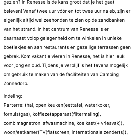
gezien? In Renesse is de kans groot dat je het gaat
-
beleven! Vanaf twee uur vóór en tot twee uur na eb, zijn er
eigenlijk altijd wel zeehonden te zien op de zandbanken
Zwembaden
-
van het strand. In het centrum van Renesse is er
Fietsen
-
daarnaast volop gelegenheid om te winkelen in unieke
boetiekjes en aan restaurants en gezellige terrassen geen
Wandelen
-
gebrek. Kom vakantie vieren in Renesse, het is hier leuk
Paardrijden
-
voor jong en oud. Tijdens je verblijf is het tevens mogelijk
om gebruik te maken van de faciliteiten van Camping
Golfbanen
-
Zonnedorp.
Surfen
-
Indeling:
Duiken
Eten
Parterre: (hal, open keuken(eettafel, waterkoker,
fornuis(gas), koffiezetapparaat(filtermaling),
en
Zeehonden
combimagnetron, afwasmachine, koelkast(+ vriesvak)),
drinken
Evenementen
woon/eetkamer(TV(flatscreen, internationale zender(s)),