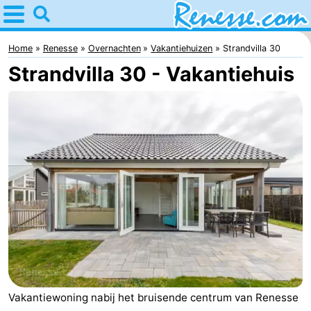
Home
Renesse
Home
Renesse
Overnachten
Vakantiehuizen
Strandvilla 30
Strandvilla 30 - Vakantiehuis
Tips
Voor
kinderen
Overnachten
Appartementen
-
Port
-
Greve
Zeeuwse
Bed
Kust
(&
Campings
Vakantiewoning nabij het bruisende centrum van Renesse