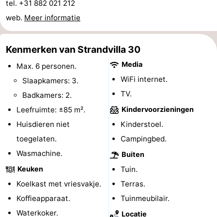
tel. +31 882 021 212
web.
Meer informatie
Holland
-
Leiden
Bollenstreek
Kenmerken van Strandvilla 30
-
Media
Max. 6 personen.
WiFi internet.
Slaapkamers: 3.
Natuur
-
TV.
Badkamers: 2.
Hollands
Noordwijk
-
Leefruimte: ±85 m².
Kindervoorzieningen
Huisdieren niet
Kinderstoel.
Duin
Katwijk
-
toegelaten.
Campingbed.
Scheveningen
-
Wasmachine.
Buiten
Keuken
Tuin.
Den
-
Koelkast met vriesvakje.
Terras.
Haag
Rotterdam
-
Koffieapparaat.
Tuinmeubilair.
Waterkoker.
Rockanje
Zeeland
Locatie