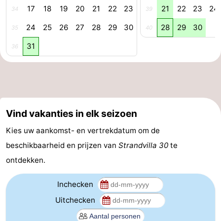
17
18
19
20
21
22
23
21
22
23
24
34
39
Schouwen
Natuur
-
24
25
26
27
28
29
30
28
29
30
35
40
Oranjezon
Oostkapelle
-
31
36
Natuur
-
de
Domburg
-
Mantelingen
Zoutelande
-
Vind vakanties in elk seizoen
Kies uw aankomst- en vertrekdatum om de
Vlissingen
-
beschikbaarheid en prijzen van
Strandvilla 30
te
Middelburg
Weer
ontdekken.
Contact
Inchecken
Uitchecken