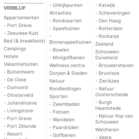
- Uitkijkpunten
- Katwijk
VERBLIJF
Attracties
- Scheveningen
Appartementen
- Rondvaarten
- Den Haag
- Port Greve
- Speeltuinen
- Rotterdam
- Zeeuwse Kust
-
- Rockanje
Bed (& breakfasts)
Binnenspeeltuinen
Zeeland
Campings
- Bowlen
Schouwen-
Hotels
- Minigolfbanen
Duiveland
Vakantiehuizen
Wellness centra
- Brouwershaven
- Buitenheem
Dorpen & Steden
- Bruinisse
- De Oase
Natuur
- Zierikzee
- Duinoord
Rondleidingen
- Natuur
Oosterschelde
- Ginsterveld
Sporten
- Burgh
- Julianahoeve
- Zwembaden
Haamstede
- Livingstone
- Fietsen
- Natuur Kop van
- Port Greve
- Wandelen
Schouwen
- Port Zélande
- Paardrijden
Walcheren
- Resort
- Golfbanen
- Veere