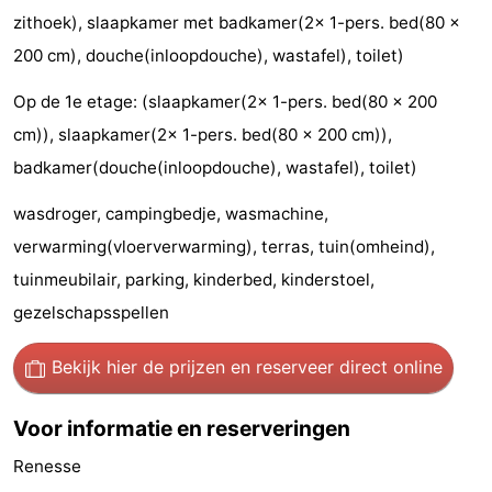
zithoek), slaapkamer met badkamer(2x 1-pers. bed(80 x
Praktisch
200 cm), douche(inloopdouche), wastafel), toilet)
Jongeren
Op de 1e etage: (slaapkamer(2x 1-pers. bed(80 x 200
cm)), slaapkamer(2x 1-pers. bed(80 x 200 cm)),
Forum
badkamer(douche(inloopdouche), wastafel), toilet)
Route
wasdroger, campingbedje, wasmachine,
-
verwarming(vloerverwarming), terras, tuin(omheind),
tuinmeubilair, parking, kinderbed, kinderstoel,
Parkeren
Reisboekenwinkel
gezelschapsspellen
Nieuws
Bekijk hier de prijzen
en reserveer direct online
Medische
Voor informatie en reserveringen
adressen
Regio
Renesse
Zuid-