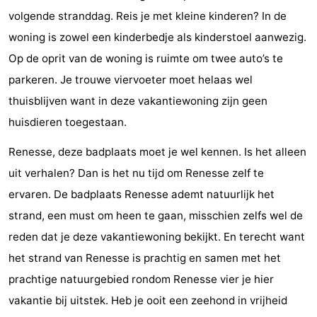
volgende stranddag. Reis je met kleine kinderen? In de
-
woning is zowel een kinderbedje als kinderstoel aanwezig.
Rondvaarten
-
Op de oprit van de woning is ruimte om twee auto’s te
parkeren. Je trouwe viervoeter moet helaas wel
Speeltuinen
-
thuisblijven want in deze vakantiewoning zijn geen
Binnenspeeltuinen
-
huisdieren toegestaan.
Bowlen
-
Renesse, deze badplaats moet je wel kennen. Is het alleen
uit verhalen? Dan is het nu tijd om Renesse zelf te
Minigolfbanen
Wellness
ervaren. De badplaats Renesse ademt natuurlijk het
centra
Dorpen
strand, een must om heen te gaan, misschien zelfs wel de
reden dat je deze vakantiewoning bekijkt. En terecht want
&
Natuur
het strand van Renesse is prachtig en samen met het
Steden
Rondleidingen
prachtige natuurgebied rondom Renesse vier je hier
vakantie bij uitstek. Heb je ooit een zeehond in vrijheid
Sporten