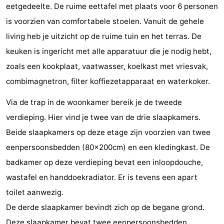
eetgedeelte. De ruime eettafel met plaats voor 6 personen
Greve
Port
-
is voorzien van comfortabele stoelen. Vanuit de gehele
Zélande
Resort
-
living heb je uitzicht op de ruime tuin en het terras. De
keuken is ingericht met alle apparatuur die je nodig hebt,
Haamstede
Résidence
-
zoals een kookplaat, vaatwasser, koelkast met vriesvak,
't
Schouwen
-
combimagnetron, filter koffiezetapparaat en waterkoker.
Via de trap in de woonkamer bereik je de tweede
Hof
Schouwse
-
verdieping. Hier vind je twee van de drie slaapkamers.
van
Valleien
Soeten
-
Beide slaapkamers op deze etage zijn voorzien van twee
eenpersoonsbedden (80x200cm) en een kledingkast. De
Haamstede
Haert
Wijde
-
badkamer op deze verdieping bevat een inloopdouche,
Blick
Zeeland
-
wastafel en handdoekradiator. Er is tevens een apart
toilet aanwezig.
Village
Zeeuwse
-
De derde slaapkamer bevindt zich op de begane grond.
Kust
Zonnedorp
-
Deze slaapkamer bevat twee eenpersoonsbedden