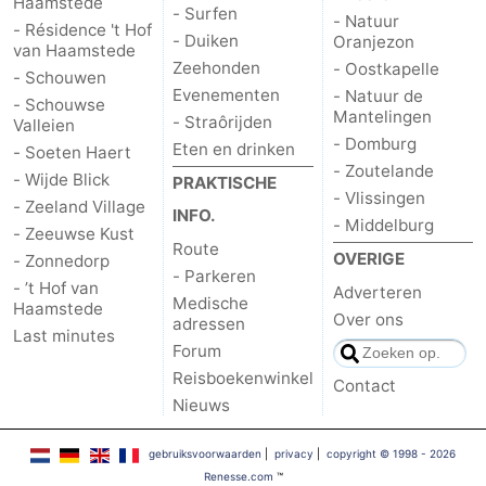
Haamstede
- Surfen
- Natuur
- Résidence 't Hof
- Duiken
Oranjezon
van Haamstede
Zeehonden
- Oostkapelle
- Schouwen
Evenementen
- Natuur de
- Schouwse
Mantelingen
- Straôrijden
Valleien
- Domburg
Eten en drinken
- Soeten Haert
- Zoutelande
- Wijde Blick
PRAKTISCHE
- Vlissingen
- Zeeland Village
INFO.
- Middelburg
- Zeeuwse Kust
Route
OVERIGE
- Zonnedorp
- Parkeren
- ’t Hof van
Adverteren
Medische
Haamstede
Over ons
adressen
Last minutes
Forum
Reisboekenwinkel
Contact
Nieuws
gebruiksvoorwaarden
|
privacy
|
copyright © 1998 - 2026
Renesse.com
™