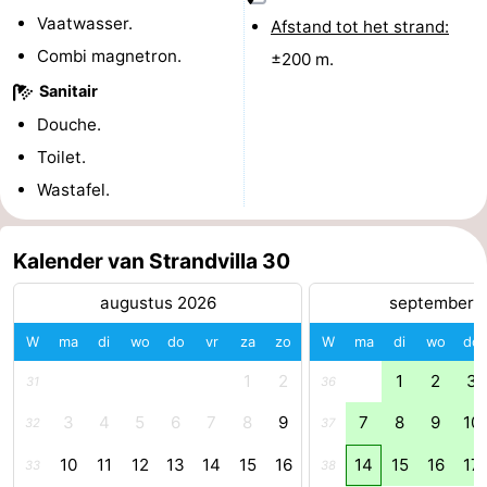
Vaatwasser.
Afstand tot het strand:
Schouwen-
Combi magnetron.
±200 m.
Duiveland
-
Sanitair
Douche.
Brouwershaven
-
Toilet.
Bruinisse
-
Wastafel.
Zierikzee
-
Kalender van Strandvilla 30
Natuur
-
augustus 2026
september 
Oosterschelde
Burgh
-
W
ma
di
wo
do
vr
za
zo
W
ma
di
wo
do
1
2
1
2
3
Haamstede
Natuur
Walcheren
31
36
3
4
5
6
7
8
9
7
8
9
10
32
37
Kop
-
10
11
12
13
14
15
16
14
15
16
17
33
38
van
Veere
-