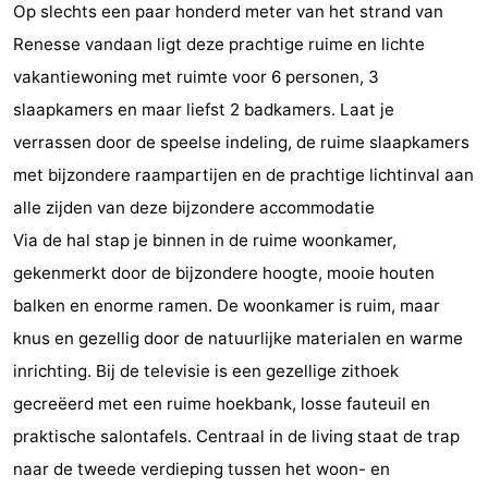
Op slechts een paar honderd meter van het strand van
breakfasts)
Hotels
Renesse vandaan ligt deze prachtige ruime en lichte
Vakantiehuizen
vakantiewoning met ruimte voor 6 personen, 3
slaapkamers en maar liefst 2 badkamers. Laat je
-
verrassen door de speelse indeling, de ruime slaapkamers
Buitenheem
-
met bijzondere raampartijen en de prachtige lichtinval aan
alle zijden van deze bijzondere accommodatie
De
-
Via de hal stap je binnen in de ruime woonkamer,
Oase
Duinoord
-
gekenmerkt door de bijzondere hoogte, mooie houten
balken en enorme ramen. De woonkamer is ruim, maar
Ginsterveld
-
knus en gezellig door de natuurlijke materialen en warme
Julianahoeve
-
inrichting. Bij de televisie is een gezellige zithoek
gecreëerd met een ruime hoekbank, losse fauteuil en
Livingstone
-
praktische salontafels. Centraal in de living staat de trap
Port
-
naar de tweede verdieping tussen het woon- en