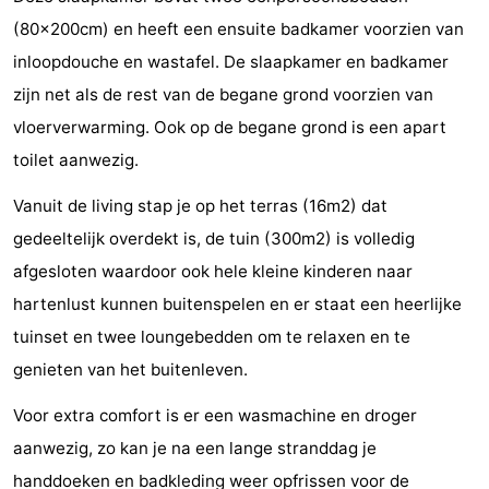
(80x200cm) en heeft een ensuite badkamer voorzien van
’t
Last
inloopdouche en wastafel. De slaapkamer en badkamer
Hof
minutes
Strand
zijn net als de rest van de begane grond voorzien van
vloerverwarming. Ook op de begane grond is een apart
van
Zien
toilet aanwezig.
Haamstede
&
Bezienswaardigheden
Vanuit de living stap je op het terras (16m2) dat
doen
-
gedeeltelijk overdekt is, de tuin (300m2) is volledig
afgesloten waardoor ook hele kleine kinderen naar
Musea
-
hartenlust kunnen buitenspelen en er staat een heerlijke
Monumenten
-
tuinset en twee loungebedden om te relaxen en te
genieten van het buitenleven.
Kerken
-
Voor extra comfort is er een wasmachine en droger
Molens
-
aanwezig, zo kan je na een lange stranddag je
Uitkijkpunten
Attracties
handdoeken en badkleding weer opfrissen voor de