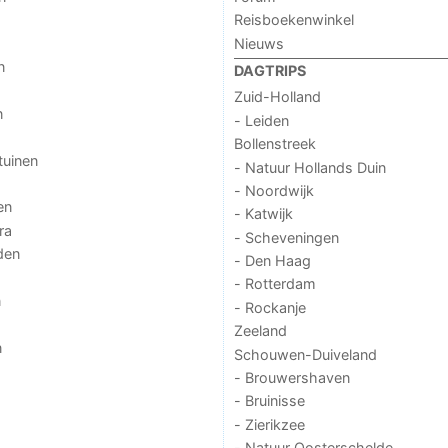
Reisboekenwinkel
Nieuws
n
DAGTRIPS
Zuid-Holland
n
- Leiden
Bollenstreek
tuinen
- Natuur Hollands Duin
- Noordwijk
en
- Katwijk
ra
- Scheveningen
den
- Den Haag
- Rotterdam
n
- Rockanje
Zeeland
n
Schouwen-Duiveland
- Brouwershaven
- Bruinisse
- Zierikzee
- Natuur Oosterschelde