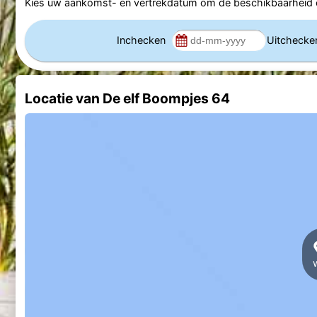
Kies uw aankomst- en vertrekdatum om de beschikbaarheid e
Inchecken
Uitcheck
Locatie van De elf Boompjes 64