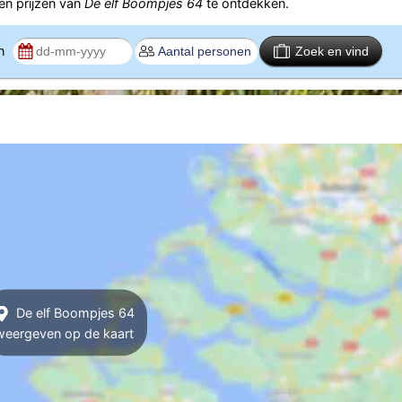
n prijzen van
De elf Boompjes 64
te ontdekken.
en
Zoek en vind
De elf Boompjes 64
weergeven op de kaart