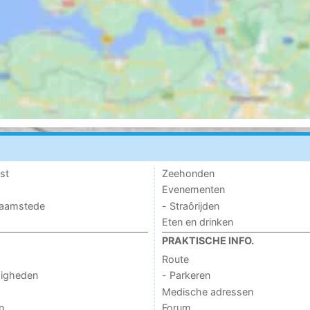
st
Zeehonden
Evenementen
 Haamstede
- Straôrijden
Eten en drinken
PRAKTISCHE INFO.
Route
digheden
- Parkeren
Medische adressen
n
Forum