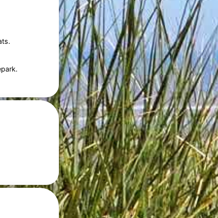
ts.
epark.