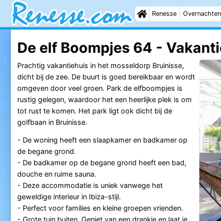
Renesse
Overnachten
De elf Boompjes 64 - Vakant
Prachtig vakantiehuis in het mosseldorp Bruinisse,
dicht bij de zee. De buurt is goed bereikbaar en wordt
omgeven door veel groen. Park de elfboompjes is
rustig gelegen, waardoor het een heerlijke plek is om
tot rust te komen. Het park ligt ook dicht bij de
golfbaan in Bruinisse.
- De woning heeft een slaapkamer en badkamer op
de begane grond.
- De badkamer op de begane grond heeft een bad,
douche en ruime sauna.
- Deze accommodatie is uniek vanwege het
geweldige interieur in Ibiza-stijl.
- Perfect voor families en kleine groepen vrienden.
- Grote tuin buiten. Geniet van een drankje en laat je