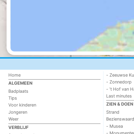
Home
- Zeeuwse Ku
- Zonnedorp
ALGEMEEN
- ’t Hof van
Badplaats
Last minutes
Tips
ZIEN & DOEN
Voor kinderen
Jongeren
Strand
Weer
Bezienswaar
- Musea
VERBLIJF
- Monumente