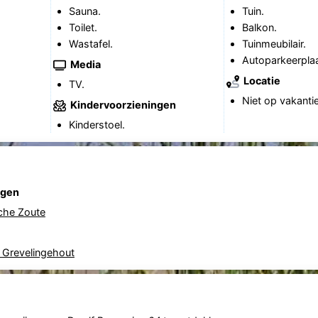
Sauna.
Tuin.
Toilet.
Balkon.
Wastafel.
Tuinmeubilair.
Autoparkeerplaa
Media
Locatie
TV.
Niet op vakanti
Kindervoorzieningen
Kinderstoel.
ngen
he Zoute
 Grevelingehout