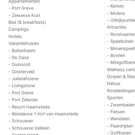
Appartementen
- Kerken
- Port Greve
- Molens
- Zeeuwse Kust
- Uitkijkpunte
Bed (& breakfasts)
Attracties
Campings
- Rondvaarte
Hotels
- Speeltuinen
Vakantiehuizen
- Binnenspeel
- Buitenheem
- Bowlen
- De Oase
- Minigolfban
- Duinoord
Wellness cent
- Ginsterveld
Dorpen & Ste
- Julianahoeve
Natuur
- Livingstone
Rondleidinge
- Port Greve
Sporten
- Port Zélande
- Zwembade
- Resort Haamstede
- Fietsen
- Résidence 't Hof van Haamstede
- Wandelen
- Schouwen
- Paardrijden
- Schouwse Valleien
- Golfbanen
- Soeten Haert