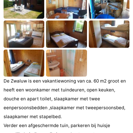
breakfasts)
Hotels
Vakantiehuizen
-
Buitenheem
-
De
-
Oase
Duinoord
-
De Zwaluw is een vakantiewoning van ca. 60 m2 groot en
Ginsterveld
-
heeft een woonkamer met tuindeuren, open keuken,
douche en apart toilet, slaapkamer met twee
Julianahoeve
-
eenpersoonsbedden ,slaapkamer met tweepersoonsbed,
Livingstone
-
slaapkamer met stapelbed.
Verder een afgeschermde tuin, parkeren bij huisje
Port
-