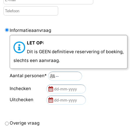
Schouwen-
Duiveland
-
Informatieaanvraag
Brouwershaven
-
LET OP:
Bruinisse
-
Dit is GEEN definitieve reservering of boeking,
slechts een aanvraag.
Zierikzee
-
Aantal personen*
Natuur
-
Inchecken
Oosterschelde
Burgh
-
Uitchecken
Haamstede
Natuur
Walcheren
Kop
-
Overige vraag
van
Veere
-