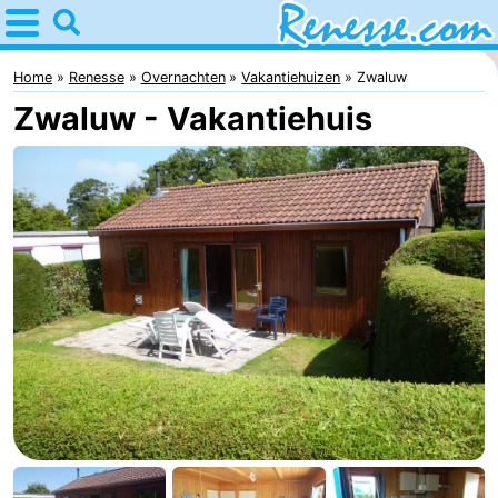
Home
Renesse
Home
Renesse
Overnachten
Vakantiehuizen
Zwaluw
Zwaluw - Vakantiehuis
Tips
Voor
kinderen
Overnachten
Appartementen
-
Port
-
Greve
Zeeuwse
Bed
Kust
(&
Campings