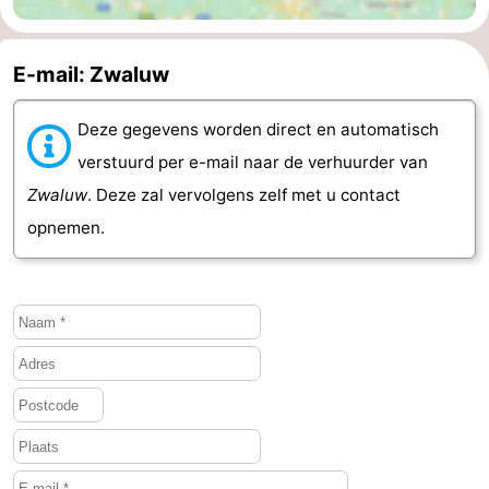
Holland
-
E-mail: Zwaluw
Leiden
Bollenstreek
Deze gegevens worden direct en automatisch
-
verstuurd per e-mail naar de verhuurder van
Natuur
-
Zwaluw
. Deze zal vervolgens zelf met u contact
opnemen.
Hollands
Noordwijk
-
Duin
Katwijk
-
Scheveningen
-
Den
-
Haag
Rotterdam
-
Rockanje
Zeeland