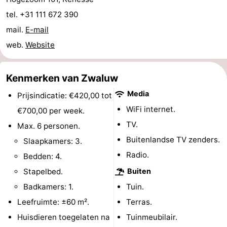
’t
Last
tel. +31 111 672 390
mail.
E-mail
Hof
minutes
Strand
web.
Website
van
Zien
Kenmerken van Zwaluw
Haamstede
&
Bezienswaardigheden
Media
Prijsindicatie: €420,00 tot
doen
-
WiFi internet.
€700,00 per week.
TV.
Max. 6 personen.
Musea
-
Buitenlandse TV zenders.
Slaapkamers: 3.
Monumenten
-
Radio.
Bedden: 4.
Stapelbed.
Buiten
Kerken
-
Badkamers: 1.
Tuin.
Molens
-
Leefruimte: ±60 m².
Terras.
Huisdieren toegelaten na
Tuinmeubilair.
Uitkijkpunten
Attracties