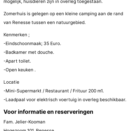
mogelijk, huisdieren zijn in overleg toegestaan.
Greve
Port
-
Zomerhuis is gelegen op een kleine camping aan de rand
Zélande
Resort
-
van Renesse tussen een natuurgebied.
Haamstede
Résidence
-
Kenmerken ;
-Eindschoonmaak; 35 Euro.
't
Schouwen
-
-Badkamer met douche.
Hof
Schouwse
-
-Apart toilet.
-Open keuken .
van
Valleien
Soeten
-
Locatie
Haamstede
Haert
Wijde
-
-Mini-Supermarkt / Restaurant / Frituur 200 m1.
-Laadpaal voor elektrisch voertuig in overleg beschikbaar.
Blick
Zeeland
-
Voor informatie en reserveringen
Village
Zeeuwse
-
Fam. Jelier-Kooman
Kust
Zonnedorp
-
Hogezoom 101, Renesse