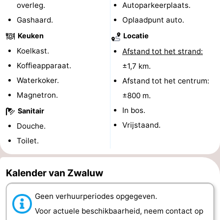
overleg.
Autoparkeerplaats.
-
Gashaard.
Oplaadpunt auto.
Keuken
Locatie
Rondvaarten
-
Koelkast.
Afstand tot het strand:
Speeltuinen
-
Koffieapparaat.
±1,7 km.
Waterkoker.
Afstand tot het centrum:
Binnenspeeltuinen
-
Magnetron.
±800 m.
Bowlen
-
In bos.
Sanitair
Vrijstaand.
Minigolfbanen
Wellness
Douche.
Toilet.
centra
Dorpen
&
Natuur
Kalender van Zwaluw
Steden
Rondleidingen
Geen verhuurperiodes opgegeven.
Voor actuele beschikbaarheid, neem contact op
Sporten