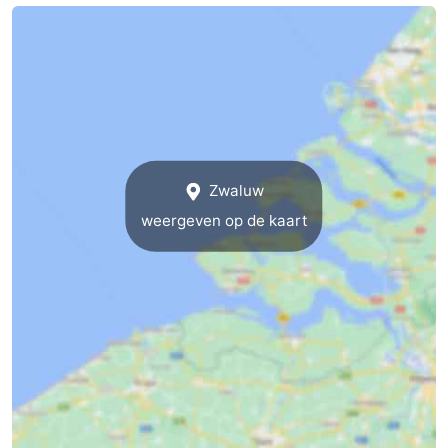
Praktisch
Jongeren
Forum
Route
Zwaluw
-
weergeven op de kaart
Parkeren
Reisboekenwinkel
Nieuws
Medische
adressen
Regio
Zuid-