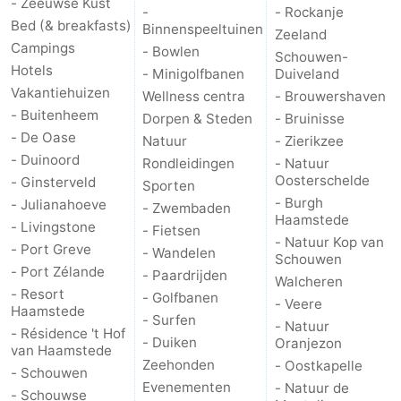
- Zeeuwse Kust
-
- Rockanje
Bed (& breakfasts)
Binnenspeeltuinen
Zeeland
Campings
- Bowlen
Schouwen-
Hotels
- Minigolfbanen
Duiveland
Vakantiehuizen
Wellness centra
- Brouwershaven
- Buitenheem
Dorpen & Steden
- Bruinisse
- De Oase
Natuur
- Zierikzee
- Duinoord
Rondleidingen
- Natuur
Oosterschelde
- Ginsterveld
Sporten
- Burgh
- Julianahoeve
- Zwembaden
Haamstede
- Livingstone
- Fietsen
- Natuur Kop van
- Port Greve
- Wandelen
Schouwen
- Port Zélande
- Paardrijden
Walcheren
- Resort
- Golfbanen
- Veere
Haamstede
- Surfen
- Natuur
- Résidence 't Hof
- Duiken
Oranjezon
van Haamstede
Zeehonden
- Oostkapelle
- Schouwen
Evenementen
- Natuur de
- Schouwse