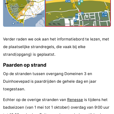
Greve
Port
-
Zélande
Resort
-
Haamstede
Résidence
-
Verder raden we ook aan het informatiebord te lezen, met
't
Schouwen
-
de plaatselijke strandregels, die vaak bij elke
Hof
Schouwse
-
strand(opgang) is geplaatst.
van
Valleien
Soeten
-
Paarden op strand
Op de stranden tussen overgang Domeinen 3 en
Haamstede
Haert
Wijde
-
Duinhoevepad is paardrijden de gehele dag en jaar
Blick
Zeeland
-
toegestaan.
Village
Zeeuwse
-
Echter op de overige stranden van
Renesse
is tijdens het
badseizoen (van 1 mei tot 1 oktober) overdag van 9:00 uur
Kust
Zonnedorp
-