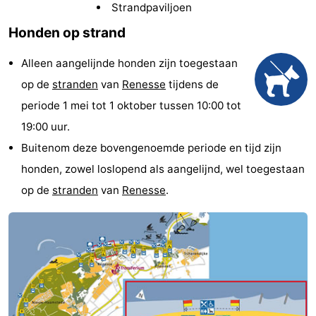
Strandpaviljoen
breakfasts)
Hotels
Honden op strand
Vakantiehuizen
Alleen aangelijnde honden zijn toegestaan
-
op de
stranden
van
Renesse
tijdens de
periode 1 mei tot 1 oktober tussen 10:00 tot
Buitenheem
-
19:00 uur.
De
-
Buitenom deze bovengenoemde periode en tijd zijn
honden, zowel loslopend als aangelijnd, wel toegestaan
Oase
Duinoord
-
op de
stranden
van
Renesse
.
Ginsterveld
-
Julianahoeve
-
Livingstone
-
Port
-