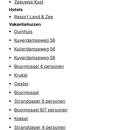
Zeeuwse Kust
-
Hotels
Resort Land & Zee
Rondvaarten
-
Vakantiehuizen
Duinhuis
Speeltuinen
-
Kuyerdamseweg 56
Binnenspeeltuinen
-
Kuijerdamseweg 56
Kuyerdamseweg 56
Bowlen
-
Boormossel 4 personen
Minigolfbanen
Wellness
Krukel
Oester
centra
Dorpen
Boormossel
&
Natuur
Strandgaper 6 personen
Boormossel 6/7 personen
Steden
Rondleidingen
Kokkel
Sporten
Strandgaper 4 personen