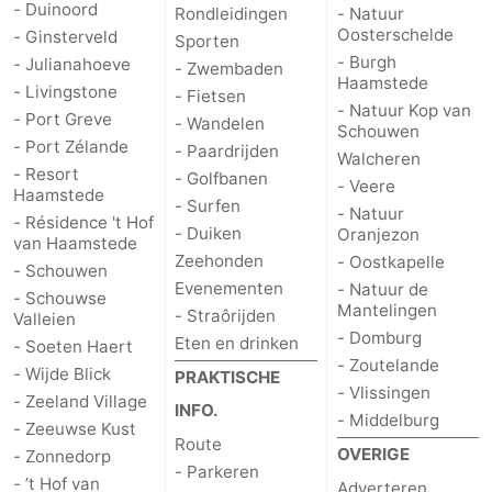
- Duinoord
Rondleidingen
- Natuur
Oosterschelde
- Ginsterveld
Sporten
- Burgh
- Julianahoeve
- Zwembaden
Haamstede
- Livingstone
- Fietsen
- Natuur Kop van
- Port Greve
- Wandelen
Schouwen
- Port Zélande
- Paardrijden
Walcheren
- Resort
- Golfbanen
- Veere
Haamstede
- Surfen
- Natuur
- Résidence 't Hof
- Duiken
Oranjezon
van Haamstede
Zeehonden
- Oostkapelle
- Schouwen
Evenementen
- Natuur de
- Schouwse
Mantelingen
- Straôrijden
Valleien
- Domburg
Eten en drinken
- Soeten Haert
- Zoutelande
- Wijde Blick
PRAKTISCHE
- Vlissingen
- Zeeland Village
INFO.
- Middelburg
- Zeeuwse Kust
Route
OVERIGE
- Zonnedorp
- Parkeren
- ’t Hof van
Adverteren