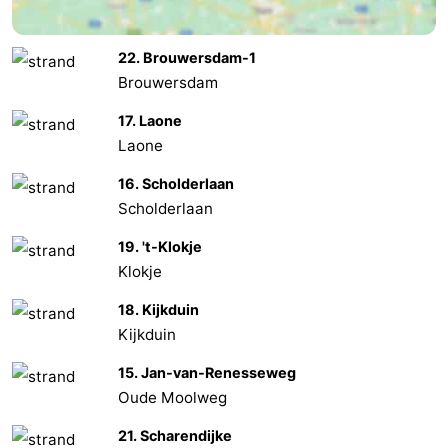
Schouwen-
22. Brouwersdam-1
Brouwersdam
Duiveland
-
17. Laone
Brouwershaven
-
Laone
Bruinisse
-
16. Scholderlaan
Scholderlaan
Zierikzee
-
19. 't-Klokje
Natuur
-
Klokje
Oosterschelde
Burgh
-
18. Kijkduin
Kijkduin
Haamstede
Natuur
Walcheren
15. Jan-van-Renesseweg
Oude Moolweg
Kop
-
21. Scharendijke
van
Veere
-