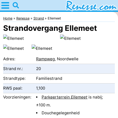
Home
Renesse
Home
Renesse
Strand
Ellemeet
Strandovergang Ellemeet
Tips
Voor
kinderen
Overnachten
Adres:
Rampweg
, Noordwelle
Appartementen
Strand nr.:
20
-
Strandtype:
Familiestrand
RWS paal:
1,100
Port
-
Voorzieningen:
Parkeerterrein
Ellemeet
is nabij;
Greve
Zeeuwse
Bed
±100 m.
Kust
(&
Campings
Douchegelegenheid