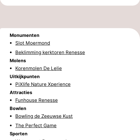
-
Zwembaden
-
Monumenten
Fietsen
-
Slot Moermond
Wandelen
-
Beklimming kerktoren Renesse
Molens
Paardrijden
-
Korenmolen De Lelie
Uitkijkpunten
Golfbanen
-
PiXlife Nature Xperience
Attracties
Surfen
-
Funhouse Renesse
Duiken
Eten
Bowlen
Bowling de Zeeuwse Kust
en
Zeehonden
The Perfect Game
Sporten
drinken
Evenementen