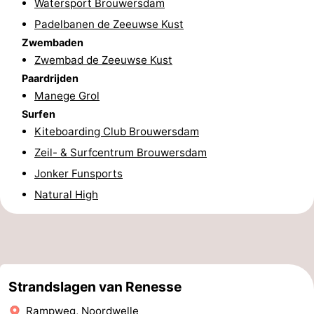
Watersport Brouwersdam
Praktisch
Padelbanen de Zeeuwse Kust
Zwembaden
Jongeren
Zwembad de Zeeuwse Kust
Paardrijden
Forum
Manege Grol
Surfen
Route
Kiteboarding Club Brouwersdam
-
Zeil- & Surfcentrum Brouwersdam
Jonker Funsports
Parkeren
Reisboekenwinkel
Natural High
Nieuws
Medische
adressen
Regio
Strandslagen van Renesse
Zuid-
Rampweg, Noordwelle