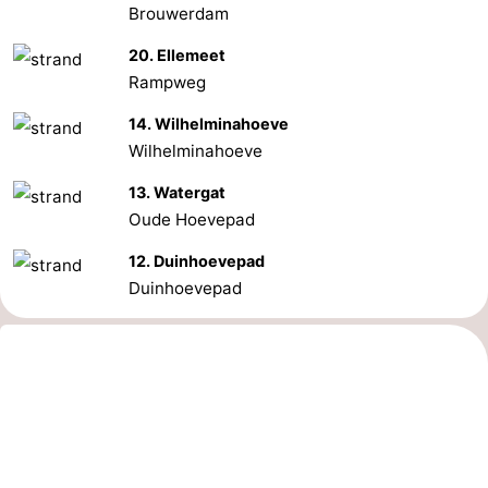
Brouwerdam
Schouwen
Natuur
-
20. Ellemeet
Rampweg
Oranjezon
Oostkapelle
-
14. Wilhelminahoeve
Natuur
-
Wilhelminahoeve
de
Domburg
-
13. Watergat
Oude Hoevepad
Mantelingen
Zoutelande
-
12. Duinhoevepad
Duinhoevepad
Vlissingen
-
Middelburg
Weer
Contact