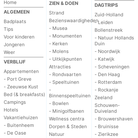
Home
ZIEN & DOEN
DAGTRIPS
ALGEMEEN
Strand
Zuid-Holland
Bezienswaardigheden
Badplaats
- Leiden
- Musea
Tips
Bollenstreek
- Monumenten
Voor kinderen
- Natuur Hollands
- Kerken
Duin
Jongeren
- Molens
- Noordwijk
Weer
- Uitkijkpunten
- Katwijk
VERBLIJF
Attracties
- Scheveningen
Appartementen
- Rondvaarten
- Den Haag
- Port Greve
- Speeltuinen
- Rotterdam
- Zeeuwse Kust
-
- Rockanje
Bed (& breakfasts)
Binnenspeeltuinen
Zeeland
Campings
- Bowlen
Schouwen-
Hotels
- Minigolfbanen
Duiveland
Vakantiehuizen
Wellness centra
- Brouwershaven
- Buitenheem
Dorpen & Steden
- Bruinisse
- De Oase
Natuur
- Zierikzee