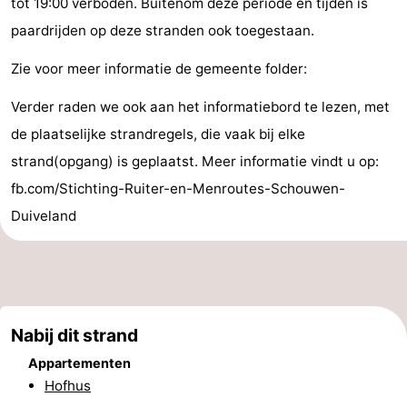
tot 19:00 verboden. Buitenom deze periode en tijden is
’t
Last
paardrijden op deze stranden ook toegestaan.
Hof
minutes
Strand
Zie voor meer informatie de gemeente folder:
Verder raden we ook aan het informatiebord te lezen, met
van
Zien
de plaatselijke strandregels, die vaak bij elke
Haamstede
&
Bezienswaardigheden
strand(opgang) is geplaatst. Meer informatie vindt u op:
fb.com/Stichting-Ruiter-en-Menroutes-Schouwen-
doen
-
Duiveland
Musea
-
Monumenten
-
Kerken
-
Nabij dit strand
Molens
-
Appartementen
Hofhus
Uitkijkpunten
Attracties